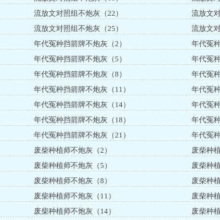
流放文对照组不炮灰（22）
流放文对
流放文对照组不炮灰（25）
流放文对
年代冤种挡箭牌不炮灰（2）
年代冤种
年代冤种挡箭牌不炮灰（5）
年代冤种
年代冤种挡箭牌不炮灰（8）
年代冤种
年代冤种挡箭牌不炮灰（11）
年代冤种
年代冤种挡箭牌不炮灰（14）
年代冤种
年代冤种挡箭牌不炮灰（18）
年代冤种
年代冤种挡箭牌不炮灰（21）
年代冤种
废柴种植师不炮灰（2）
废柴种植
废柴种植师不炮灰（5）
废柴种植
废柴种植师不炮灰（8）
废柴种植
废柴种植师不炮灰（11）
废柴种植
废柴种植师不炮灰（14）
废柴种植