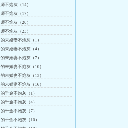
师不炮灰（14）
师不炮灰（17）
师不炮灰（20）
师不炮灰（23）
的未婚妻不炮灰（1）
的未婚妻不炮灰（4）
的未婚妻不炮灰（7）
的未婚妻不炮灰（10）
的未婚妻不炮灰（13）
的未婚妻不炮灰（16）
的千金不炮灰（1）
的千金不炮灰（4）
的千金不炮灰（7）
的千金不炮灰（10）