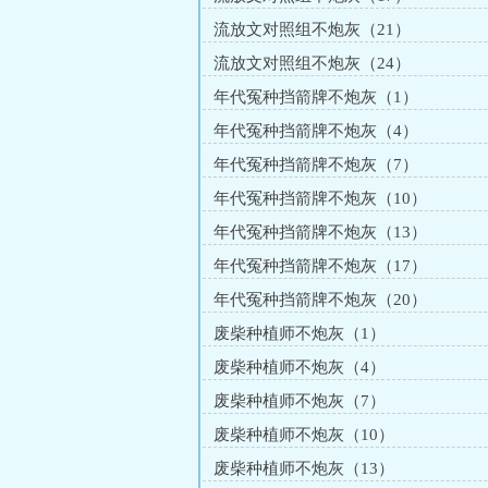
流放文对照组不炮灰（21）
流放文对照组不炮灰（24）
年代冤种挡箭牌不炮灰（1）
年代冤种挡箭牌不炮灰（4）
年代冤种挡箭牌不炮灰（7）
年代冤种挡箭牌不炮灰（10）
年代冤种挡箭牌不炮灰（13）
年代冤种挡箭牌不炮灰（17）
年代冤种挡箭牌不炮灰（20）
废柴种植师不炮灰（1）
废柴种植师不炮灰（4）
废柴种植师不炮灰（7）
废柴种植师不炮灰（10）
废柴种植师不炮灰（13）