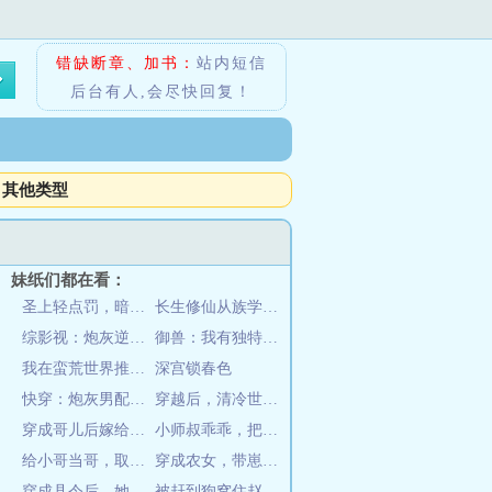
错缺断章、加书：
站内短信
后台有人,会尽快回复！
其他类型
妹纸们都在看：
圣上轻点罚，暗卫又哭了
长生修仙从族学开始
综影视：炮灰逆袭之路
御兽：我有独特的捡兽技巧
我在蛮荒世界推演武道
深宫锁春色
快穿：炮灰男配不走剧情
穿越后，清冷世子PK王爷前夫
穿成哥儿后嫁给了猎户
小师叔乖乖，把门开开
给小哥当哥，取黑瞎子做老婆
穿成农女，带崽种田爽翻天
穿成县令后，她带领朝臣搞内卷
被赶到狗窝住赵老太手握千万巨款