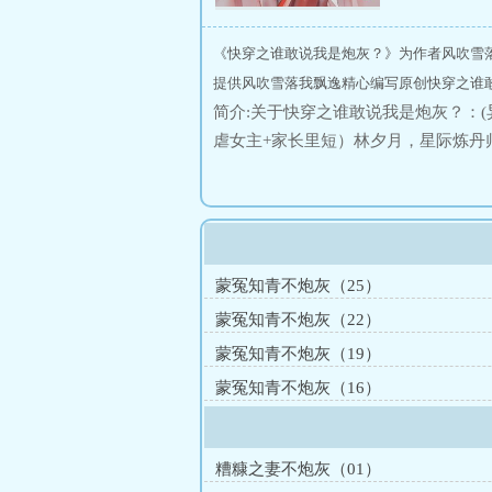
《快穿之谁敢说我是炮灰？》为作者风吹雪
提供风吹雪落我飘逸精心编写原创快穿之谁
简介:关于快穿之谁敢说我是炮灰？：(异
虐女主+家长里短）林夕月，星际炼丹
统捕捉，成为一名快穿任务者，穿越
自己也重获新生。……本文不是嘎嘎
主！！！请勿说不喜欢有cp，而恶意
蒙冤知青不炮灰（25）
蒙冤知青不炮灰（22）
蒙冤知青不炮灰（19）
蒙冤知青不炮灰（16）
糟糠之妻不炮灰（01）