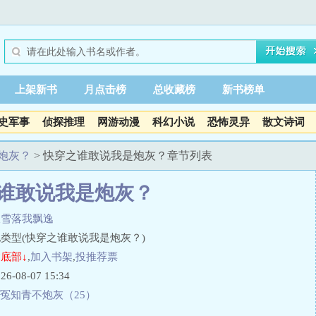
上架新书
月点击榜
总收藏榜
新书榜单
史军事
侦探推理
网游动漫
科幻小说
恐怖灵异
散文诗词
炮灰？
> 快穿之谁敢说我是炮灰？章节列表
谁敢说我是炮灰？
吹雪落我飘逸
类型(快穿之谁敢说我是炮灰？)
底部↓
,
加入书架
,
投推荐票
08-07 15:34
冤知青不炮灰（25）