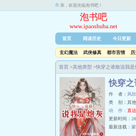
亲，欢迎光临泡书吧！
泡书吧
www.ipaoshuba.net
首页
阅读历史
今日更新
玄幻魔法
武侠修真
都市言情
历
首页
>
其他类型
>
快穿之谁敢说我是
快穿之
作 者：
风
类 别：其他
动 作：
直达
更新时间：2026-
最新连载：
蒙