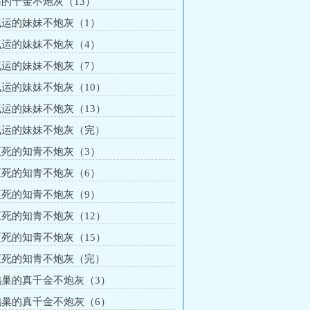
的千金不炮灰（13）
运的妹妹不炮灰（1）
运的妹妹不炮灰（4）
运的妹妹不炮灰（7）
运的妹妹不炮灰（10）
运的妹妹不炮灰（13）
气运的妹妹不炮灰（完）
死的知青不炮灰（3）
死的知青不炮灰（6）
死的知青不炮灰（9）
死的知青不炮灰（12）
死的知青不炮灰（15）
至死的知青不炮灰（完）
巢的真千金不炮灰（3）
巢的真千金不炮灰（6）