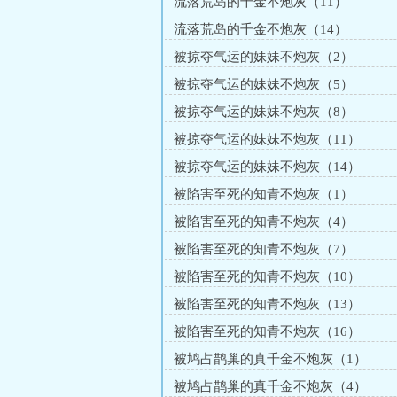
流落荒岛的千金不炮灰（11）
流落荒岛的千金不炮灰（14）
被掠夺气运的妹妹不炮灰（2）
被掠夺气运的妹妹不炮灰（5）
被掠夺气运的妹妹不炮灰（8）
被掠夺气运的妹妹不炮灰（11）
被掠夺气运的妹妹不炮灰（14）
被陷害至死的知青不炮灰（1）
被陷害至死的知青不炮灰（4）
被陷害至死的知青不炮灰（7）
被陷害至死的知青不炮灰（10）
被陷害至死的知青不炮灰（13）
被陷害至死的知青不炮灰（16）
被鸠占鹊巢的真千金不炮灰（1）
被鸠占鹊巢的真千金不炮灰（4）