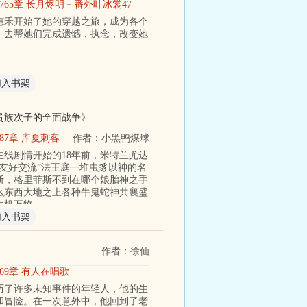
1765章 长月烬明－番外叶冰裳47
穗禾开始了她的穿越之旅，成为各个
，去帮她们完成遗憾，执念，改变她
…
加入书架
贵族次子的全面战争
》
87章 库夏刺客
作者：小黑鸭煤球
主线剧情开始的18年前，米特兰尤达
“友好交流”法王庭一堆虫豸以神的名
斯，格里菲斯不到在哪个娘胎神之手
么东西大地之上各种牛鬼蛇神共襄盛
生机万物
加入书架
作者：徐仙
969章 有人在唱歌
历了许多未知事件的年轻人，他的生
和冒险。在一次意外中，他回到了老