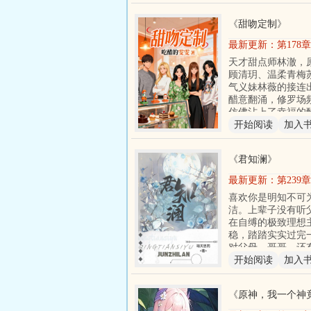
《
甜吻定制
》
最新更新：
第178
天才甜点师林澈，
顾清玥、温柔青梅
气义妹林薇的接连
醋意翻涌，修罗场
仿佛沾上了幸福的
开始阅读
加入
《
君知澜
》
最新更新：
第23
喜欢你是明知不可
洁。上辈子没有听
在自缚的极致理想
稳，踏踏实实过完
对父母，哥哥，还
开始阅读
加入
《
原神，我一个神