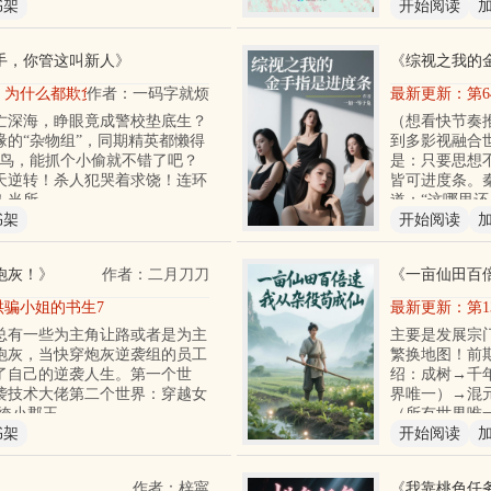
书架
开始阅读
手，你管这叫新人
》
《
综视之我的
章 为什么都欺负我！
作者：一码字就烦
最新更新：
第
亡深海，睁眼竟成警校垫底生？
（想看快节奏
缘的“杂物组”，同期精英都懒得
到多影视融合
菜鸟，能抓个小偷就不错了吧？
是：只要思想
天逆转！杀人犯哭着求饶！连环
皆可进度条。
！当所
道：“这哪里
书架
开始阅读
炮灰！
》
作者：二月刀刀
《
一亩仙田百
哄骗小姐的书生7
最新更新：
第1
总有一些为主角让路或者是为主
主要是发展宗
炮灰，当快穿炮灰逆袭组的员工
繁换地图！前
了自己的逆袭人生。第一个世
绍：成树→千
袭技术大佬第二个世界：穿越女
界唯一）→混
纨绔小郡王
（所有世界唯
书架
开始阅读
作者：梓寜
《
我靠桃色任