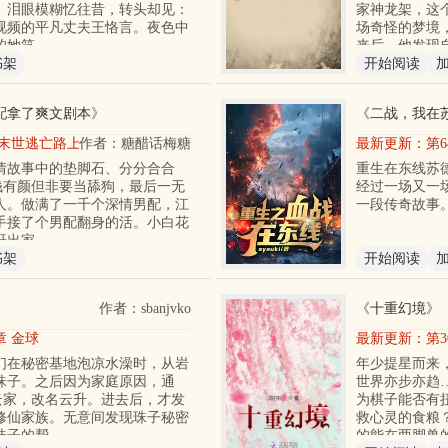
。泪眼模糊忆往昔，转头却见：
家神龙架，这
视频的平凡丈夫王恪言。夜色中
场奇怪的梦境
的她笑
来后，他发现
书架
开始阅读
配拿了爽文剧本
》
《
二战，我在
章 末世逃亡路上捡到绿茶男鬼了
作者：糖醋话梅糖
最新更新：
第
情故事中的垫脚石、分分合合
重生在东线苏
有钱有颜但非要当舔狗，最后一无
经过一场又一
人。做满了一千个深情男配，江
一段传奇故事
手接了个男配翻身的活。小白花
赶出家
书架
开始阅读
作者：sbanjvko
《
十重幻境
》
章 金球
最新更新：
第3
们在秘密基地泡凉水澡时，从岩
年少提星而来
珠子。之后因为家庭原因，通
世界亦步亦趋
云家，改名云升。进去后，才发
为棋子能否有
修仙家族。无意间发现珠子秘密
救心灵的食粮
珠子的帮
的能在两脚兽