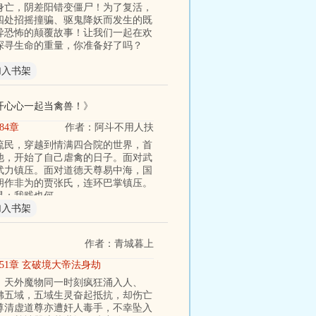
身亡，阴差阳错变僵尸！为了复活，
四处招摇撞骗、驱鬼降妖而发生的既
异恐怖的颠覆故事！让我们一起在欢
探寻生命的重量，你准备好了吗？
加入书架
开心心一起当禽兽！
》
84章
作者：阿斗不用人扶
流民，穿越到情满四合院的世界，首
他，开始了自己虐禽的日子。面对武
武力镇压。面对道德天尊易中海，国
胡作非为的贾张氏，连环巴掌镇压。
是：我贱也何
加入书架
作者：青城暮上
851章 玄破境大帝法身劫
，天外魔物同一时刻疯狂涌入人、
佛五域，五域生灵奋起抵抗，却伤亡
尊清虚道尊亦遭奸人毒手，不幸坠入