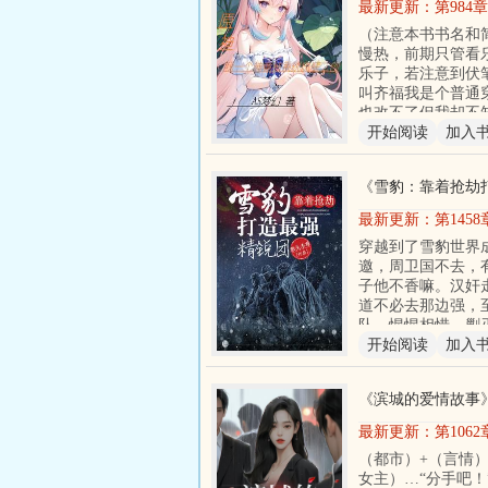
最新更新：
第984
（注意本书书名和
慢热，前期只管看
乐子，若注意到伏
叫齐福我是个普通
也改不了但我却不
开始阅读
加入
《
雪豹：靠着抢劫
最新更新：
第145
穿越到了雪豹世界
邀，周卫国不去，
子他不香嘛。汉奸
道不必去那边强，
队，惺惺相惜，剿
开始阅读
加入
《
滨城的爱情故事
最新更新：
第106
（都市）+（言情）
女主）…“分手吧