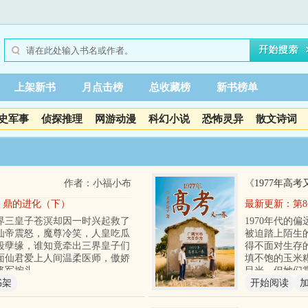
上架新书
月点击榜
总收藏榜
新书榜单
史军事
侦探推理
网游动漫
科幻小说
恐怖灵异
散文诗词
作者：小福小布
《
1977年高
章 鼎的进化（下）
最新更新：
第
界三皇子苍溟却因一时兴起救了
1970年代的
仙帝震怒，魔尊冷笑，人皇吃瓜
被迫踏上陌生
段孽缘，谁知竟牵出三界皇子们
得不面对生存
面仙君爱上人间温柔医师，傲娇
填不饱的玉米
将军按头
目光。但她们
书架
开始阅读