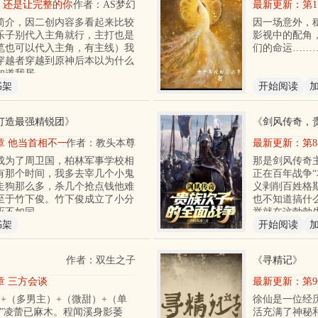
章 还是让完整的你来吧
作者：AS梦幻
最新更新：
第
简介，因二创内容多看起来比较
因一场意外，
乐子别代入主角就行，主打也是
影视中的配角
笔也可以代入主角，有主线）我
们的命运……
穿越者穿越到原神后本以为什么
知道我居
书架
开始阅读
打造最强精锐团
》
《
剑风传奇，
8章 他当首相不一定是坏事
作者：教头本尊
最新更新：
第8
成为了周卫国，柏林军事学校相
那是剑风传奇
有那个时间，我多去宰几个小鬼
正在百年战争
走狗那么多，杀几个抢点钱他难
义剥削百姓格
至于竹下俊。竹下俊成立了小分
也不知道搞什
灭不如同
举就在这勃勃
书架
开始阅读
》
作者：双生之子
《
寻精记
》
2章 三方会谈
最新更新：
第
+（多男主）+（微甜）+（单
徐仙是一位经
！”凌蕾已麻木。程闻溪身影萎
活充满了神秘