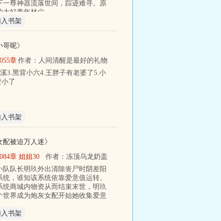
下一尊神器流落世间，踪迹难寻。原
的大好青年林尘
加入书架
小哥呢
》
055章 霍执玉2
作者：人间清醒是最好的礼物
锦溪3.黑背小六4.王胖子有老婆了5.小
变小了
加入书架
女配被迫万人迷
》
084章 姐姐30
作者：冻顶乌龙奶盖
小队队长明玖外出清除丧尸时阴差阳
系统，谁知该系统依靠爱意值运转。
系统商城内物资从而结束末世，明玖
个世界成为炮灰女配开始她收集爱意
加入书架