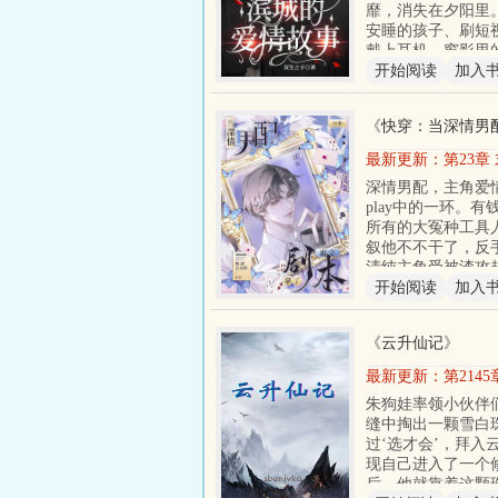
靡，消失在夕阳里
安睡的孩子、刷短
戴上耳机，窗影里
开始阅读
加入
《
快穿：当深情男
最新更新：
第23
（23）
深情男配，主角爱
play中的一环。
所有的大冤种工具
叙他不不干了，反
清纯主角受被渣攻
开始阅读
加入
《
云升仙记
》
最新更新：
第2145
朱狗娃率领小伙伴
缝中掏出一颗雪白
过‘选才会’，拜入
现自己进入了一个
后，他就靠着这颗