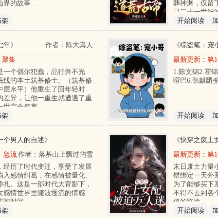
仙界的故事……
葬神渊，仅留
是二十一世纪
书架
开始阅读
七年
》
作者：陈大真人
《
综盗笔：宠
章 聚集
最新更新：
第1
是一个偶尔犯蠢，品行并不光
1.陈文锦2.霍
底线的本土筑基修士。（筑基修
哑巴6.张麒麟
中层水平）他重生了回年轻时
的差异，让他一重生就遭遇了重
一世完全偏离
书架
开始阅读
一个男人的自述
》
《
快穿之废土
、急流勇退（四）
作者：落基山上飘过的雪
最新更新：
第1
来，经历了时代变迁，享受了发展
末日废土力量
陷入感情纠葛，在感情被量化、
错绑定一天外
挣扎。这是一部时代大背影下，
为了能够买下
女感情世界里随波逐流的情感
不得不去到各
些被时间
值的路途……
书架
开始阅读