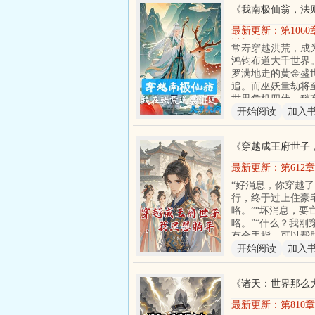
《
我南极仙翁，法
最新更新：
第106
谋划成
常寿穿越洪荒，成
鸿钧布道大千世界
罗满地走的黄金盛
追。而巫妖量劫将
世界危机四伏，稍
开始阅读
加入
《
穿越成王府世子
最新更新：
第612
“好消息，你穿越了
行，终于过上住豪
咯。”“坏消息，要
咯。”“什么？我刚
有金手指，可以帮
开始阅读
加入
《
诸天：世界那么
最新更新：
第810