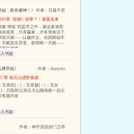
开始，欺诈诸神！
》
作者：日暮不赏
183章 ‘前朝\\’余孽？！诸葛送来
都被‘绑架’到监牢之中，被迫参加死
场游戏里，只有赢家，才有资格活下
获得天赋——认贼作父。但因降临牢
，天赋发生异变。获得唯一天赋——
场死亡游戏
加入书架
玉牌开始
》
作者：sbanjvko
957章 祝元山进阶炼虚
；无系统]；[；无穿越]；[；无女
母]；吕阳和父亲吕大山随海船一起出
条鱼腹内发
加入书架
》
作者：神乎其技的门卫亭