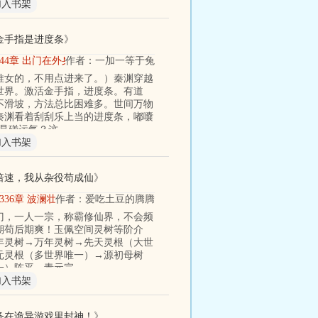
加入书架
金手指是进度条
》
644章 出门在外身份都是自己给的
作者：一加一等于兔
推女的，不用点进来了。）秦渊穿越
世界。激活金手指，进度条。有道
不滑坡，方法总比困难多。世间万物
秦渊看着刮刮乐上当的进度条，嘟囔
还是碰运气？这
加入书架
倍速，我从杂役苟成仙
》
336章 波澜壮阔！
作者：爱吃土豆的腾腾
门，一人一宗，称霸修仙界，不会频
期苟后期爽！玉佩空间灵树等阶介
年灵树→万年灵树→先天灵根（大世
元灵根（多世界唯一）→源初母树
一）陈平，青元宗
加入书架
务在诡异游戏里封神！
》