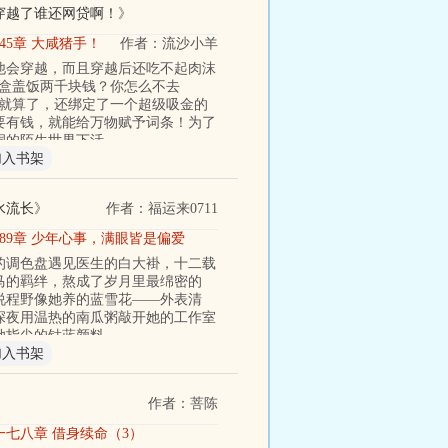
穿越了谁还网贷啊！
》
545章 大咸猪手！
作者：流沙小羊
他会穿越，而且穿越后还吃不起肉沫
一盒盖饭两千块钱？你怎么不去
饭就算了，还绑定了一个超级吸金的
要有钱，就能给万物赋予词条！为了
洞的陌生世界下活
加入书架
水流长
》
作者：福运来0711
589章 少年心事，满眼皆是偏爱
的调色盘遇见医生的白大褂，十二载
马的羁绊，熬成了岁月里最绵密的
说程野像她养的蓝雪花——外表清
深夜用温热的南瓜粥敲开她的工作室
她指尖的钴蓝颜料
加入书架
作者：菩陈
一七八章 借身续命（3）