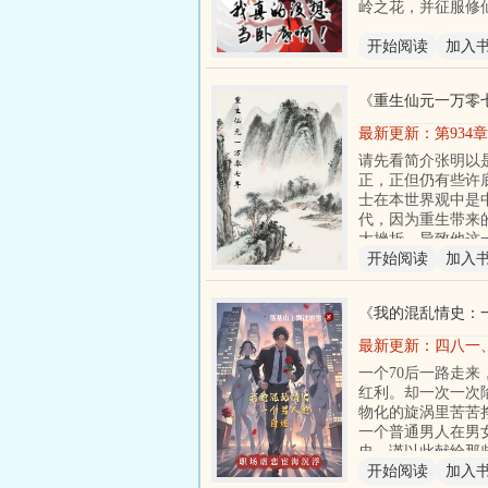
岭之花，并征服修
开始阅读
加入
《
重生仙元一万零
最新更新：
第934
请先看简介张明以
正，正但仍有些许
士在本世界观中是
代，因为重生带来
大挫折，导致他这
开始阅读
加入
《
我的混乱情史：
最新更新：
四八一
一个70后一路走
红利。却一次一次
物化的旋涡里苦苦
一个普通男人在男
史，谨以此献给那
开始阅读
加入