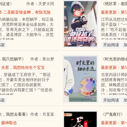
则证道
》
作者：天梦大同
《
绝区零：都
0章 二圣眼盲错金蝉，有惊无险
最新更新：
第
为南极仙翁，本想躺平，却正值
江羽从没想过
。洪荒即将迎来金仙多如狗，大
茄子盖饭！“
世。常寿无奈之下，只能奋起直
抢！”吃不起
至，诸圣博弈，大能争斗，洪荒
词条系统！只
有不慎便
在这个充满空
书架
开始阅读
，我只想躺平
》
作者：章台梦
《
时光里的细
章 夫君，我想给你生个宝宝
最新更新：
第
，穿越成了王府世子。”“那还
当室内设计师
宅，开豪车美女相伴的好日子
光阴将青梅竹
亡国了，亡国后你就要死
甜。林晚星总
穿越你告诉我要亡国？”“但是你
冷，却在每个
助你修炼
门；程野记得
书架
开始阅读
大，我想去看看
》
作者：月某某
《
尸鬼夜行
》
章 摄神取念
最新更新：
第