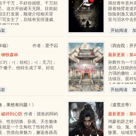
说千千万，不好你就喷。千万别
屌丝青年意外
己。这次开始诸天无限。目前副
跟着独臂老道
期主打发展，顺便介绍相关背
惊险刺激又诡
不写女主了，后续有安排漫威、
笑与泪水中去
巫师三狂猎
书架
开始阅读
幸福
》
作者：爱予囚
《
四合院：开
章 钢铁森林
最新更新：
第4
CP]；+[；轻松]；+[；无刀]；
孙辉作为一个
一个傻子。他转生成了草。好在
选猎人技能的
力强的傻柱，
法镇压。面对
人生座右铭就
书架
开始阅读
旅，果然有问题！
》
《
道荒古帝
》
章 破碎到心防
作者：摸鱼的阿屿
最新更新：
第
份、性别切换、卧底、天生魅体
鸿蒙初辟之时
这就是一个主角吃了性转丹药
神、仙、鬼、
底，凭借自身魅力，邂逅各路高
惨重。仙域至