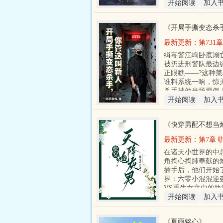
开始阅读
加入
《
开局手撕变态杀
最新更新：
第731
缉毒警江峋卧底溺
被扔进刑警队最边
正眼瞧——?这种
谁料系统一响，惊
杀手被他当场摁倒
开始阅读
加入
《
快穿男配不想当
最新更新：
第7章 
在诸天小世界的中
角掏心掏肺奉献的
插手后，他们开始
界：六零小混混逆
VS重生女文中的
开始阅读
加入
《
夏雨铭心
》