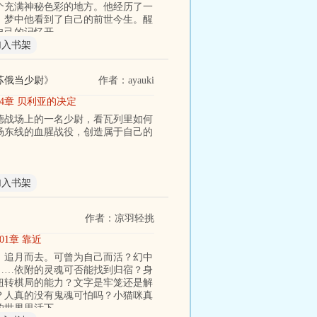
个充满神秘色彩的地方。他经历了一
，梦中他看到了自己的前世今生。醒
自己的记忆开
加入书架
苏俄当少尉
》
作者：ayauki
64章 贝利亚的决定
德战场上的一名少尉，看瓦列里如何
场东线的血腥战役，创造属于自己的
。
加入书架
作者：凉羽轻挑
01章 靠近
，追月而去。可曾为自己而活？幻中
……依附的灵魂可否能找到归宿？身
扭转棋局的能力？文字是牢笼还是解
？人真的没有鬼魂可怕吗？小猫咪真
的世界里活下