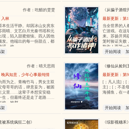
作者：吃醋的雯雯
《
从骗子酒馆
章 入林
最新更新：
第1
了大礼？
原本生活平静。却因冰山女房东
当全世界的人
苏雨晴、文艺白月光秦书瑶和元
亡游戏。在这
出现，陷入甜蜜烦恼。四人因他
来。苏扬开局
频发。他端出的每一份甜点，都
笼时验证失败
酸涩。他
欺诈！而第一
书架
开始阅读
作者：晴天思雨
《
修仙从捡到
9章 晚风知意，少年心事最纯情
最新更新：
第
为而为之。青梅竹马，男女主双
[；凡人流]；[
父母哥哥的话，肆意妄为，被困
主]；[；不圣
主义里……这辈子本想安安稳
海捕鱼，在一
一生，但最终还是走了老路……
有他，她都
书架
开始阅读
竟被系统疯狂二创
》
《
综影视穗禾