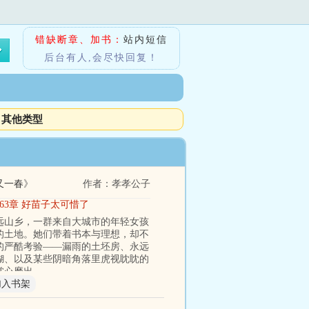
错缺断章、加书：
站内短信
后台有人,会尽快回复！
其他类型
考又一春
》
作者：孝孝公子
863章 好苗子太可惜了
偏远山乡，一群来自大城市的年轻女孩
的土地。她们带着书本与理想，却不
的严酷考验——漏雨的土坯房、永远
糊、以及某些阴暗角落里虎视眈眈的
掌心磨出
加入书架