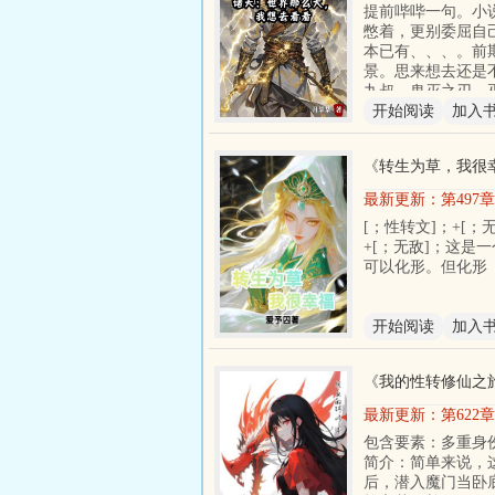
提前哔哔一句。小
憋着，更别委屈自
本已有、、、。前
景。思来想去还是
九叔、鬼灭之刃、
开始阅读
加入
《
转生为草，我很
最新更新：
第497
[；性转文]；+[；无
+[；无敌]；这是
可以化形。但化形
开始阅读
加入
《
我的性转修仙之
最新更新：
第622
包含要素：多重身
简介：简单来说，
后，潜入魔门当卧