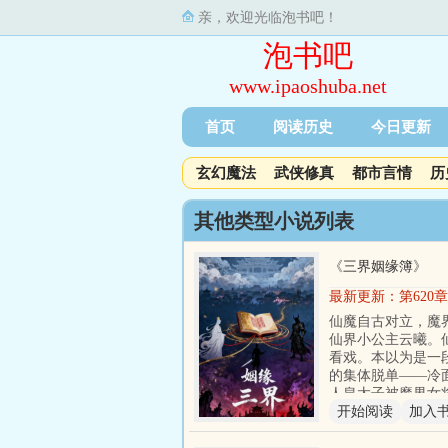
亲，欢迎光临泡书吧！
泡书吧
www.ipaoshuba.net
首页
阅读历史
今日更新
玄幻魔法
武侠修真
都市言情
历
其他类型小说列表
《
三界姻缘簿
》
最新更新：
第620
仙魔自古对立，魔
仙界小公主云曦。
看戏。本以为是一
的集体脱单——冷
人皇太子被魔界女
开始阅读
加入