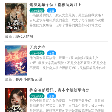
走一步看一步，主打一个“剧情让我死，我偏要花式苟
炮灰她每个位面都被病娇盯上
活”，谁也别想按剧本带我走！苟着苟着，孔明薇发现
其他类型
连载
情况有些不太对劲！为什么她身边优秀的雄性越来越
不能接受的慎入！默认女主最美，男主会自我攻略！
多，还越来越粘人？！
云妩是快穿炮灰系统的宿主，成为了每个位面小说世
界里的炮灰角色，但每个世界的男主都不打算放过
她……第一世界：古言文里的炮灰孤女第二世界：校
园文里的恶毒女配第三世界：今穿古文里的炮灰原配
最新：
现代大结局
第四世界：恋爱脑影帝的软萌助理第五世界：古言文
里的娇软千金第六世界：军阀文里的善良小姐第七世
无言之症
界：被师尊哄骗的可爱兔妖
其他类型
连载
他的喜欢震耳欲聋。双重生+双向救赎+现实主义
+HE+极度变态高能预警：不是变态不要看！不是变态
不要看！反社会人格冷漠酷哥VS古灵精怪貌美小作精
许弥被囚禁了三个月以后，因为一句分手，被陈荒年
杀死了。最后一刻，他才发现，自己朝夕相处的男朋
最新：
番外 小剧场 还愿
友，是反社会人格。再次睁开眼，回到十年前，他们
最相爱的时候。许弥想阻止陈荒年犯下错误。可每一
掏空渣爹后妈，资本小姐随军海岛
次案发现场，陈荒年都会阴森森地出现在他身后，笑
其他类型
连载
着抱住他。随着时间线再度重合，许弥终于明白，陈
身为全国首富之女的姜颜，坐拥资产数千亿，日常就
荒年在跟他玩猫和老鼠。他是老鼠。陈荒年是猫。
是啃老摆烂买买买，这不，出门拿个外卖，被人一砖
头砸嗝屁。还好死不死的穿进她那酸鸡表妹写的无脑