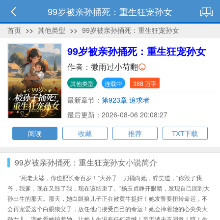
99岁被亲孙捅死：重生狂宠孙女
首页
>>
其他类型
>>
99岁被亲孙捅死：重生狂宠孙女
99岁被亲孙捅死：重生狂宠孙女
作者：
微雨过小荷翻
其他类型
连载中
388 万字
最新章节：
第923章 追求者
最后更新：2026-08-06 20:08:27
阅读
收藏
推荐
TXT下载
99岁被亲孙捅死：重生狂宠孙女小说简介
“死老太婆，你也配长命百岁！”大孙子一刀捅向她，狞笑道，“你毁了我
爷，我爹，现在又毁了我，现在该结束了。”杨玉贞睁开眼睛，发现自己回到大
孙出生的那天。那天，她白眼狼儿子正在被黄牛捉奸！她发誓要扭转命运，不
会再宠爱这个白眼狼父子，放任他们接受自己的命运！她会捧着她的心尖尖大
孙女儿，宠她爱她护着她，让她人生没有任何遗憾！至于渣夫不同意！哼！生