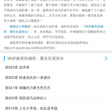
死看淡，不服就干！踹了老渣，娶个鲜肉！老娘斗天斗地斗极品，谁说女人就
不能成为斗战胜佛！这一世，她再也不会为乔家付出半分。她改嫁了个小她八
岁的丈夫，抱着孝顺的大孙女儿，天天大鱼大肉，看着白眼狼一家自食其果，
堕入地狱！她在入口嘎嘎笑！
微雨过小荷翻
是一名出色的小说作者，他的作品包括：《
99岁被亲孙捅
死：重生狂宠孙女
》、等，本本精品，字字珠玑，作者微雨过小荷翻创作的小
说情节跌宕起伏、扣人心弦，情节与文笔俱佳。
最新章节99岁被亲孙捅死：重生狂宠孙女全文阅读推荐地址：
https://m.ipaoshuba.net/Book/397003/
99岁被亲孙捅死：重生狂宠孙女
第923章 追求者
第922章 快速成长的一条捷径
第921章 偶像的力量无穷无尽
第920章 我想成为这样的人
第919章 人生大考场，处处是考题