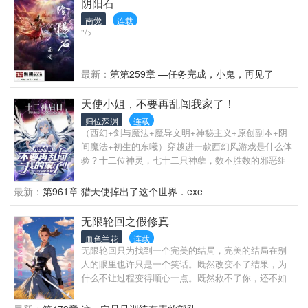
阴阳石
都有血条，就连广阔无边的大地也一样。他举起武器
南觉
连载
重重的捶了下去，选择打爆这个世界。
"/>
最新：
第第259章 —任务完成，小鬼，再见了
天使小姐，不要再乱闯我家了！
归位深渊
连载
（西幻+剑与魔法+魔导文明+神秘主义+原创副本+阴
间魔法+初生的东曦）穿越进一款西幻风游戏是什么体
验？十二位神灵，七十二只神孽，数不胜数的邪恶组
织，此界危机四伏，吾命休矣！苏恩穿越而来，愕然
察觉自己什么魔法都学不会，唯独会一种只能被动挨
最新：
第961章 猎天使掉出了这个世界．exe
打的反制魔法。反制魔法，顾名思义，只能将对方的
法术，能量反弹回去，但没有任何主动攻击能力，挨
无限轮回之假修真
长剑砍两刀，人就老实了。直到有一天，苏恩发现，
血色兰花
连载
就连契约也可以反弹。那一天后，苏恩的人生从此驶
无限轮回只为找到一个完美的结局，完美的结局在别
入一条不可回头的铁路，路上还顺便碾死了一些螳臂
人的眼里也许只是一个笑话。既然改变不了结果，为
当车的乐色。司辰，司命，执金……十二位神灵已然
什么不让过程变得顺心一点。既然救不了你，还不如
为自己的算盘操控了整个世界。在命运的指引下，苏
让你活在梦里。无限轮回中，修真也只是一环，也许
恩唯有依靠将命运搅乱成一团糟，从各途径神孽身上
有一天这一环也可以成为煽动翅膀的那只蝴蝶。修