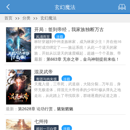
玄幻魔法
首页
>>
分类
>>
玄幻魔法
开局：签到帝经，我家族独断万古
风涌而至
连载
林轩穿越到中州圣族林家，成为林家少主！并在他16
岁时成功绑定了——族运系统！从此一个逆天的家
族，开始从以逆天的速度崛起，超越一个个圣族、帝
族、仙族、终极帝族……最终成为诸天万界万古最强
最新：
第663章 无奈之举，金乌神朝提前来临！
家族！林家老祖：我林家之所以能有今天，多亏了轩
儿！林轩父亲：我也不想突破这么快啊……可是我儿
混灵武帝
子不允许啊！林炎：就你对少主不敬？林动：炎兄，
青团与肉夹馍
连载
你跟他废什么话！大荒囚天指！所有天骄异口同声：
天魔入侵，三帝死，武道崩，大陆分裂...万年后，身
少主！小小仙帝境魔主，已被我等斩杀！简介无力，
怀无极道体，得混元大帝传承的少年叶穆从弹丸之地
请移步正文！！！！
走出，从此踏上了寻找双亲，群雄逐鹿的证道之路，
与万族天骄共夺证道之机，对抗天魔浩劫....
最新：
第2628章 论功行赏，魑魅魍魉
七州传
谁叫一只白鹭
连载