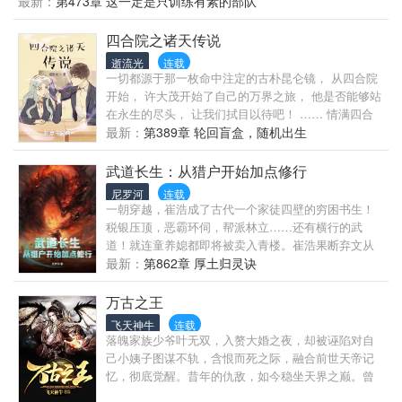
最新：
第473章 这一定是只训练有素的部队
偷取能力，用阴间魔法战斗，并抵达那不存在的第十
真？修仙？科技？未来？当走向未来的那一幕。神学
三神启日，才能幸免于难。往日，苏恩纨绔无比拆了
未必是科学的尽头。
四合院之诸天传说
她家。那日，银发天使愤怒无比闯入他家。次日，学
院众人焦急无比等待两人回归学校大家。你问苏恩在
逝流光
连载
干什么？他现在正在家里强迫那位银发天使……帮他
一切都源于那一枚命中注定的古朴昆仑镜， 从四合院
写魔法作业。
开始， 许大茂开始了自己的万界之旅， 他是否能够站
在永生的尽头， 让我们拭目以待吧！ …… 情满四合
院【已完结】 射雕、神雕【已完结】 倚天屠龙记【正
最新：
第389章 轮回盲盒，随机出生
在写】 …… 待定。
武道长生：从猎户开始加点修行
尼罗河
连载
一朝穿越，崔浩成了古代一个家徒四壁的穷困书生！
税银压顶，恶霸环伺，帮派林立……还有横行的武
道！就连童养媳都即将被卖入青楼。崔浩果断弃文从
武，却觉醒了熟练度面板，只要加点，就能修炼！于
最新：
第862章 厚土归灵诀
是，崔浩从加点箭术打猎开始，一步步……走上武道
王朝之巅！
万古之王
飞天神牛
连载
落魄家族少爷叶无双，入赘大婚之夜，却被诬陷对自
己小姨子图谋不轨，含恨而死之际，融合前世天帝记
忆，彻底觉醒。昔年的仇敌，如今稳坐天界之巅。曾
经的弟子，亦是成为绝代强者。往日的红颜，依旧翘