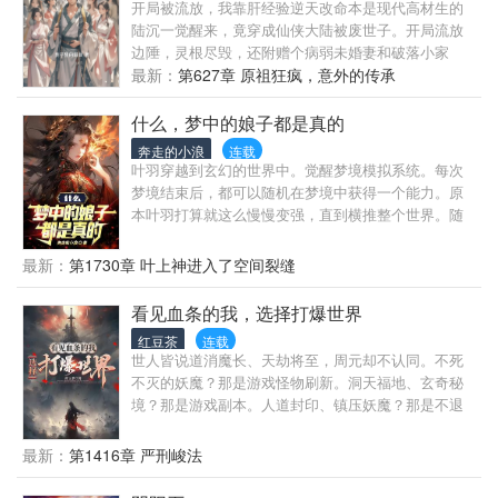
开局被流放，我靠肝经验逆天改命本是现代高材生的
陆沉一觉醒来，竟穿成仙侠大陆被废世子。开局流放
边陲，灵根尽毁，还附赠个病弱未婚妻和破落小家
族。他淡定一笑：“正好，让我教教你们什么叫科学修
最新：
第627章 原祖狂疯，意外的传承
仙。”当别人还在苦苦闭关，陆沉已经用数学模型优化
功法，流水线量产丹药。本以为只是随便玩玩，却一
什么，梦中的娘子都是真的
不小心，打造出横压当世的至高仙族……
奔走的小浪
连载
叶羽穿越到玄幻的世界中。觉醒梦境模拟系统。每次
梦境结束后，都可以随机在梦境中获得一个能力。原
本叶羽打算就这么慢慢变强，直到横推整个世界。随
着时间的推移。叶羽的梦境体验也越来越多。可后来
才发现。梦中的娘子，都是真实存在的。正所谓谈一
最新：
第1730章 叶上神进入了空间裂缝
个女朋友风险，谈许多女朋友危险。当这些实力通天
的女魔头和女帝们，一个个找上门来之时。叶羽的第
看见血条的我，选择打爆世界
一反应，就是想要跑路。
红豆茶
连载
世人皆说道消魔长、天劫将至，周元却不认同。不死
不灭的妖魔？那是游戏怪物刷新。洞天福地、玄奇秘
境？那是游戏副本。人道封印、镇压妖魔？那是不退
出副本，使副本怪物无法刷新。“道长，你信我啊，只
要你们都撤出洞天，副本就会刷新。有刷新怪物做资
最新：
第1416章 严刑峻法
粮，修炼资源就会源源不断。”“孽障，你竟然要放出不
死不灭的邪魔，老道和你拼了。”周元看到所有人头上