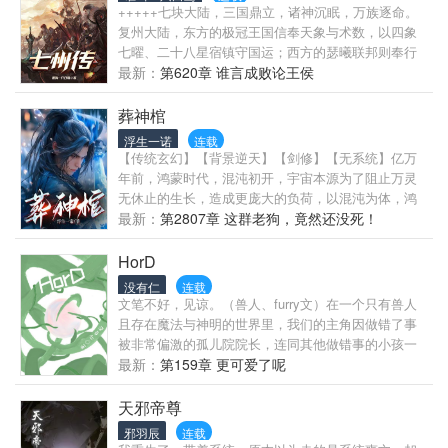
+++++七块大陆，三国鼎立，诸神沉眠，万族逐命。
复州大陆，东方的极冠王国信奉天象与术数，以四象
七曜、二十八星宿镇守国运；西方的瑟曦联邦则奉行
神权政治，三神议会统御骑士与魔法；而赫塔共和
最新：
第620章 谁言成败论王侯
国，则以机械、符文与科技构筑兵锋，试图制造出“可
以被控制的神明”。三方交锋之中，天地动荡，神魔遗
葬神棺
迹频频现世，迷失大陆、极地废土、毒云瘴海与海底
浮生一诺
连载
遗族渐次浮出水面。沉睡的传说正在复苏，而信仰的
【传统玄幻】【背景逆天】【剑修】【无系统】亿万
裂隙也早已悄然张开。主角莱恩，一名出身栖霞幽镇
年前，鸿蒙时代，混沌初开，宇宙本源为了阻止万灵
的少年，在偶然间觉醒了“安魂引渡者”的古老能力，能
无休止的生长，造成更庞大的负荷，以混沌为体，鸿
与死者共鸣，安抚灵魂，甚至感知神明残响。他本只
蒙为气，黑洞为口，星辰为盖，凝聚了一座灭世神
最新：
第2807章 这群老狗，竟然还没死！
是千万人中微不足道的孩子，却将在见证王国倾覆、
棺，用来吞四海、镇八荒，焚万古、炼诸天！千万年
神明归来、万族哀歌的旅途中，成为这个世界最重要
前，众神一战中，灭世神棺凭空出现，葬灭了大战中
HorD
的“记忆者”。每一位死去的人都值得被铭记，每一座沦
的诸神，更是送葬了整个众神之界，自此，葬神棺下
没有仁
连载
陷的城都曾燃烧。这是一部逻辑严密、群像并进、成
落不明，同时，葬神棺名动宇宙万界，威慑诸天神
文笔不好，见谅。（兽人、furry文）在一个只有兽人
长型主角的东方西幻融合小说。也是一部献给世界、
魔！千万年后，一名少年被活埋，与葬他的棺材融合
且存在魔法与神明的世界里，我们的主角因做错了事
灵魂与记忆的七州编年史。
在一起，自此，送葬少年名震八荒。“救人，我不在
被非常偏激的孤儿院院长，连同其他做错事的小孩一
行，埋人，我倒是很善长！”少年面容冷峻，继续低
起卖到了地下黑市的巨大角斗场中。在牢房结识贵族
最新：
第159章 更可爱了呢
吟：“我有一座混沌神棺，葬天，葬地，葬人，葬仙亦
之子，经历大淘汰后被管理员杏子以及老师罗当成家
葬神！
兽般照顾。被［神］所选中成为****并**世界的故事。
天邪帝尊
（主要还是写着玩玩）
邪羽辰
连载