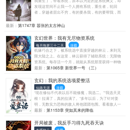
我重生了，带着系统，原本以为走的是系统爽文，却
发现这世间不止我一个人拥有系统，重生者，轮回
者，穿越者层出不穷，有的要杀我，有的要帮我，而
这背后是一场旷世持久的博弈，同时大世将起，异族
筹谋，诸神再现，世界与天道，毁灭与涅盘，这个世
最新：
第1747章 嚣张的太古神山
界逐渐变得扑朔迷离，无法看清真容，而在这一场博
弈，我是棋子，亦是执棋者。想杀我？好啊，那就看
玄幻世界：我有无尽物资系统
看是你先死还是我先死。（简介无力，请移步正文，
每月拖更三十二天
连载
新人第一次写书，如有不好，请多担待。）
机缘巧合之下，被系统选中直接穿越的林云，来到无
限大陆之上。在这里，林云获得了辅助系统：无限物
资系统。每存活一个月，就能从系统那里获得一种物
资，理论上，只需要活得越久，获得物资就越多。随
最新：
第1065章 新世界一号 （三）
着时间的过去，林云发现自己可以躺平了。修炼需要
的丹药，林云表示自己每天当糖豆吃。炼器需要的材
玄幻：我的系统选项爱整活
料，林云直接询问你需要几吨？甚至画画所需要的神
仙路无涯
连载
兽血脉，林云直接一桶一桶的提供，并告诉画符师，
“现在修仙不代表以后不能修魔，我选二。”“我选天灵
不够找自己要，自己还有。当然这一切都只是梦，因
根！拉满了，真的拉满了。”多年以后，为了针对姜
为当林云在无限大陆之上，迎来自己第一个千年生日
明，无数实力恐怖的敌人将他团团包围。看着敌人一
的时候。一件让林云一辈子，都无法忘记的事情发生
切尽在掌控中的得意神情，姜明笑了。刹那间，他的
最新：
第1153章 突如其来的降临
了。被无限大陆所有强者，所恐惧的黑暗镇压将领
气息暴涨无数倍，一把抓住所有敌人，顷刻镇压。我
了。而这个事件还有另外一个名字：狩猎游戏。一场
在等外挂，你在等什么？身游诸天万界，脚踏岁月长
开局被废，我反手习得九死吞天诀
由圣人制定的游戏规则······一场强制所有生灵参加的游
河。蓦然回首，眼中已再无敌手。
冬暖钦心
连载