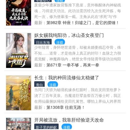
戏······圣人之下皆蝼蚁，你没有拒绝的资格。
废柴少年遭家族背叛推下悬崖，意外唤醒体内神秘残
魂，习得逆天功法。此功法需历经九次生死淬炼，每
死一次，修为便暴涨一截。主角从此在“求死”与“作
死”的路上狂奔，靠“死”来升级，搅动天下风云。
最新：
第982章 钟座！归墟之门，是它的摆锤！
妖女赐我纯阳功，冰山圣女夜登门
日出东海
连载
少年陆霄，身怀绝世道骨，却被未婚妻残忍夺骨，殊
不知……道骨，才是他身上真正的封印！血脉之力彻
底觉醒，神魔葬场内，绝世女帝传陆霄帝级功法纯阳
天功，修炼速度一日千里！双修……可再翻十倍！结
最新：
第671章 一拳不够，再来一拳
果，刚获得逆天传承，未婚妻的继母，身怀玄阴之体
的冰山圣女……找上门了？陆霄：“女帝姐姐，怎么
长生：我的种田流修仙太稳健了
办？”女帝：“你的机缘来了，冲！”
青白
连载
当同门天骄为秘境机缘杀红眼时，我在灵田里给萝卜
浇了三百年灵泉。当魔道巨擘血祭百万修士时，我正
在用仙藤捆妖绳给灵田扎篱笆。哪怕上界仙人跨界而
来，盖压所有修仙者。我还是该吃吃、该喝喝、遇事
最新：
第1308章 往前无路！
不往心里搁……简介无力，请移步正文！
开局被流放，我靠肝经验逆天改命
影子里的蚂蚁
连载