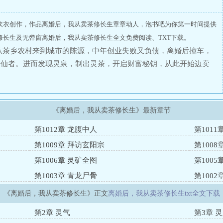
吹衣创作，作品离婚后，我从卖茶修长生章章动人，泡书吧为你第一时间提供
修长生及无弹窗离婚后，我从卖茶修长生全文免费阅读、TXT下载。
从茶乡农村来到城市的陈源，中年创业失败又负债，离婚后撞车，
修仙者。进而发现灵泉，制出灵茶，开启财富秘钥，从此开始边卖
女和世家小姐。炼气三层出手，竟被古武世家小姐误认为是先天宗
家大比中，接连击败世家天骄和隐世门派的修炼者，名震京城，被
经历一系列的战斗和冒险，陈源从炼气、筑基、金丹一直修炼到元
《离婚后，我从卖茶修长生》最新章节
，才过三十年，故人已老。唯有追随自己的人，一起踏向修仙之
“我都长生了，还怕负债？”前妻：“三十年了，你怎么还是当年
第1012章 龙腹中人
第1011
第1009章 拜访玄阳宗
第1008
第1006章 灵矿全图
第1005
第1003章 青龙尸骨
第1002
《离婚后，我从卖茶修长生》正文
离婚后，我从卖茶修长生txt全文下载
第2章 灵气
第3章 