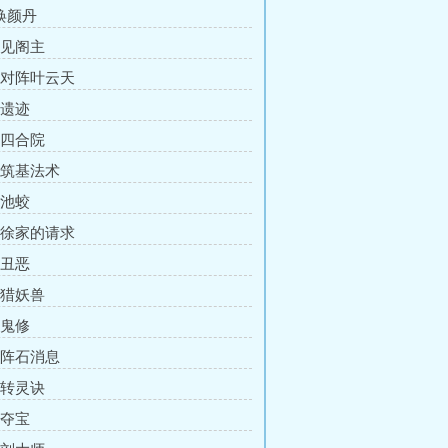
 焕颜丹
 见阁主
章 对阵叶云天
 遗迹
 四合院
章 筑基法术
 池蛟
章 徐家的请求
 丑恶
 猎妖兽
 鬼修
章 阵石消息
 转灵诀
 夺宝