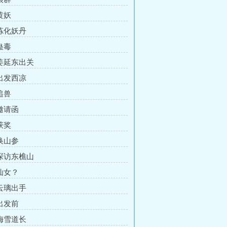
黄妖
 炼化妖丹
蛊毒
 姜延东出关
 出发西凉
追兽
 邀请函
获奖
 换山参
 探访东樵山
 仙女？
 云璃出手
 出发前
 梅雪道长