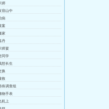
宗师
 夜宿山中
治病
破案
搬家
炼丹
 宗师宴
 老同学
 我想长生
交换
搜救
 特殊调查组
 储物手表
 飞机上
狼群