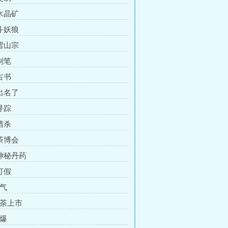
 水晶矿
 斗妖狼
 雪山宗
制笔
古书
 出名了
寻踪
猎杀
 茶博会
 神秘丹药
打假
灵气
新茶上市
火爆