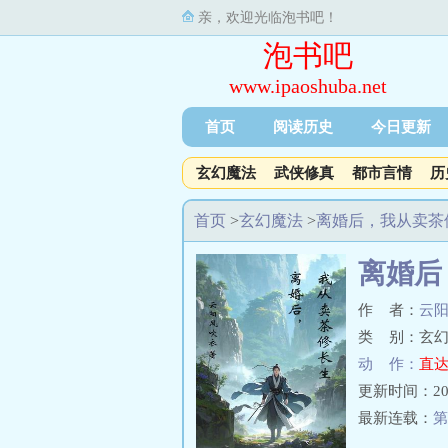
亲，欢迎光临泡书吧！
泡书吧
www.ipaoshuba.net
首页
阅读历史
今日更新
玄幻魔法
武侠修真
都市言情
历
首页
>
玄幻魔法
>
离婚后，我从卖茶
离婚后
作 者：
云
类 别：玄幻
动 作：
直达
更新时间：2024-
最新连载：
第