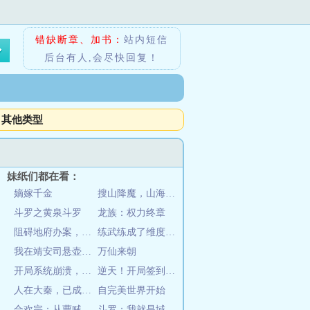
错缺断章、加书：
站内短信
后台有人,会尽快回复！
其他类型
妹纸们都在看：
嫡嫁千金
搜山降魔，山海显圣
斗罗之黄泉斗罗
龙族：权力终章
阻碍地府办案，如来也勾，我说的
练武练成了维度魔神
我在靖安司悬壶三十年
万仙来朝
开局系统崩溃，我一不小心无敌了
逆天！开局签到第一天就无敌啦！
人在大秦，已成道祖！
自完美世界开始
合欢宗：从曹贼开始的日常修仙
斗罗：我就是域外天魔