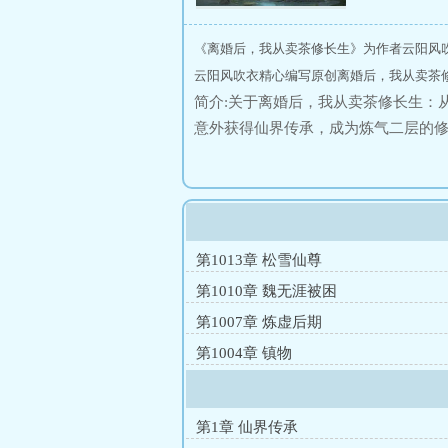
《离婚后，我从卖茶修长生》为作者云阳风
云阳风吹衣精心编写原创离婚后，我从卖茶
简介:关于离婚后，我从卖茶修长生：
意外获得仙界传承，成为炼气二层的
茶边修炼的修仙之路，还结识银行美
师，引起古武世家注意和招揽。在世
特殊部门邀请加入，对抗境外势力。
婴，飞升仙界，重建宗门。重回地球
路。富贵如浮云，我只愿长生。陈源：
第1013章 松雪仙尊
的样子？”
第1010章 魏无涯被困
第1007章 炼虚后期
第1004章 镇物
第1章 仙界传承