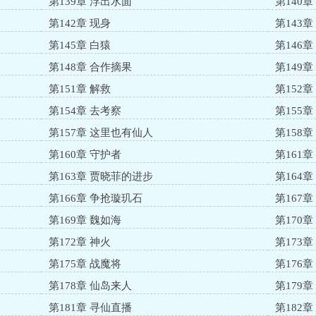
第139章 浮出水面
第140章
第142章 现身
第143
第145章 白猿
第146章
第148章 合作摘果
第149章
第151章 解救
第152
第154章 去考察
第155章
第157章 这里也有仙人
第158
第160章 守护者
第161
第163章 贾晓菲的进步
第164
第166章 争抢璇玑石
第167章
第169章 魏如海
第170章
第172章 神火
第173
第175章 战魔将
第176章
第178章 仙岛来人
第179
第181章 寻仙直播
第182章