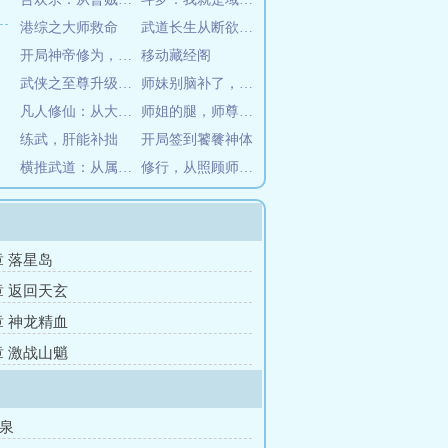
港综之大师救命
武道长生从断欲开始
开局神帝修为，打造无上势力
移动藏经阁
武侠之至尊升级系统
师妹别脑补了，师兄真的是凡人
凡人修仙：从大能储物戒开始
师姐的腿，师尊的腰，我的无敌路
练武，肝能补拙
开局签到饕餮神体
横推武道：从属性加点开始
修行，从照顾师娘开始
章 落星岛
章 返回天玄
章 神龙精血
章 激战山魈
灵泉