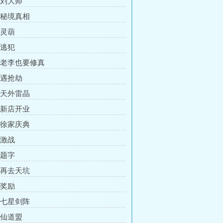
 刘大师
章 秘境真相
 灵葫
 逃犯
章 老李也要修真
 遇抢劫
章 天外雷晶
章 新店开业
章 徐家庆典
 激战
 题字
章 再去天坑
 奖励
章 七星剑阵
 仙道盟