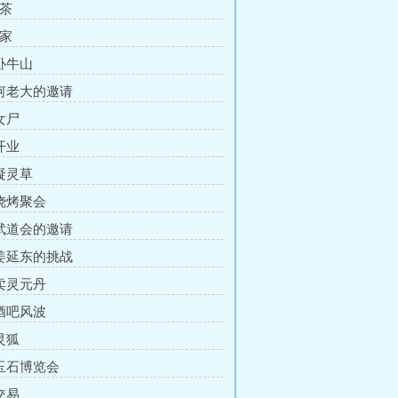
卖茶
世家
 卧牛山
 何老大的邀请
女尸
开业
 凝灵草
 烧烤聚会
 武道会的邀请
 姜延东的挑战
 卖灵元丹
 酒吧风波
灵狐
 玉石博览会
交易