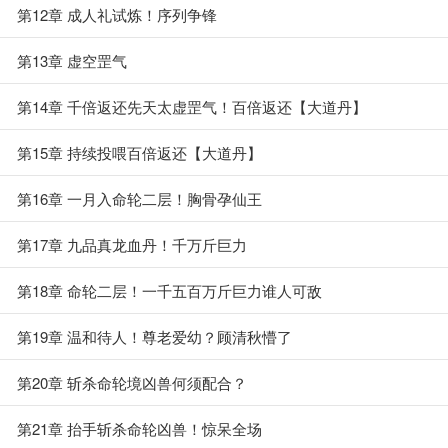
第12章 成人礼试炼！序列争锋
第13章 虚空罡气
第14章 千倍返还先天太虚罡气！百倍返还【大道丹】
第15章 持续投喂百倍返还【大道丹】
第16章 一月入命轮二层！胸骨孕仙王
第17章 九品真龙血丹！千万斤巨力
第18章 命轮二层！一千五百万斤巨力谁人可敌
第19章 温和待人！尊老爱幼？顾清秋懵了
第20章 斩杀命轮境凶兽何须配合？
第21章 抬手斩杀命轮凶兽！惊呆全场