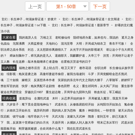
上一页
第1 - 50章
下一页
-
-
玄幻：长生神子，何须妹骨证道！ 炒麦片
玄幻：长生神子，何须妹骨证道！全文阅读
玄幻：
-
-
长生神子，何须妹骨证道！txt下载
玄幻：长生神子，何须妹骨证道！最新章节
好看的玄幻魔
法小说
大家在看
我的诡异人生
万相之王
老蛇修仙传
阻碍地府办案，如来也勾，我说的
遮天之身
化战仙
无限沸腾
大商监察使
天地剑心
混沌至尊
大明：开局成为锦衣卫
青衣不可敌！
全
职法师之战令系统
封总，太太想跟你离婚很久了
从光字片开始的影视诸天
谁让这小子当大师兄
的？
师妹别脑补了，师兄真的是凡人
退婚那天，我麒麟护道，大帝三千
洪荒：开局绝不让老子
立人教
长生送葬：敲木鱼能继承亡者遗物
在霍格沃茨读书的日子
站内强推
福艳之都市后宫
圣上轻点罚，暗卫又哭了
都市花语
全职法师
长生修仙从族学开
始
综影视：炮灰逆袭之路
高傲邻妻超市偷窃，被我当场逮到
斗罗：开局觉醒暗金恐爪熊武
魂
三十如狼
嫁糙汉
反派想杀本作者
笑尿炕的东北年代文之我的大腰子
八零随军，娇娇怀了
禁欲军官的崽
快穿：炮灰男配不走剧情
春色田野
名义：重生祁同伟，从大风厂开始
重生影帝
被迫在男团营业
穿越抗日1937
重生赵志敬，开局学会九阴和九阳
铁血长征，军工崛起
经典收藏
道诡异仙
全属性武道
木叶：从忍界开始的抽卡
开局被逼入魔宗，我直升天神
境
六岁皇子：麾下竟全是陆地神仙？
武道长生：从修炼易筋经开始
从纯阳功开始加点
氪命修
行：从锦衣卫开始长生
诡异药剂师：我的病人皆为恐怖
魔兽：神级强化，一秒变强
诸天从四合
院启航
镇守仙秦：地牢吞妖六十年
天武大陆：龙啸九天武神
隋唐：签到五年，朕已无敌天
下
我，反派第十世师妹们的白月光
天崩开局：从捕妖人到人族大帝
明末辽东从军行
武道从技
能面板开始
刚穿越就被掳，合欢词条什么鬼？
我在乱世武道长生
最近更新
盗梦千年
异界游乐场
蛮荒古界记
大周第一武夫
天骄战纪
玄幻：从成为家族灵