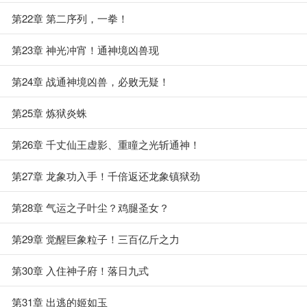
第22章 第二序列，一拳！
第23章 神光冲宵！通神境凶兽现
第24章 战通神境凶兽，必败无疑！
第25章 炼狱炎蛛
第26章 千丈仙王虚影、重瞳之光斩通神！
第27章 龙象功入手！千倍返还龙象镇狱劲
第28章 气运之子叶尘？鸡腿圣女？
第29章 觉醒巨象粒子！三百亿斤之力
第30章 入住神子府！落日九式
第31章 出逃的姬如玉