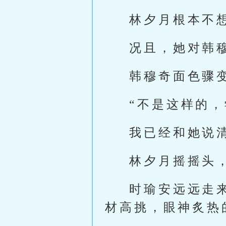
林夕月根本不
况且，她对韩
韩穆奇面色骤
“不是这样的
我已经和她说
林夕月摇摇头
时瑜安远远走
材高挑，眼神炙热