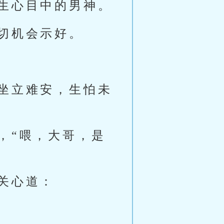
生心目中的男神。
切机会示好。
坐立难安，生怕未
，“喂，大哥，是
关心道：