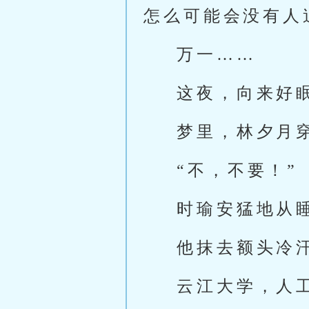
怎么可能会没有人
万一……
这夜，向来好
梦里，林夕月
“不，不要！”
时瑜安猛地从
他抹去额头冷
云江大学，人