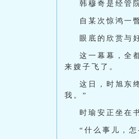
韩穆奇是经管
自某次惊鸿一
眼底的欣赏与
这一幕幕，全
来嫂子飞了。
这日，时旭东
我。”
时瑜安正坐在
“什么事儿，怎