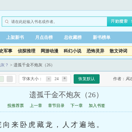
上架新书
月点击榜
总收藏榜
新书榜单
史军事
侦探推理
网游动漫
科幻小说
恐怖灵异
散文诗词
炮灰？
> 遗孤千金不炮灰（26）
-
+
字体大小：
24
恢复默认
作者：
风
遗孤千金不炮灰（26）
投推荐票
上一章
章节目录
下一章
加入书签
院向来卧虎藏龙，人才遍地。