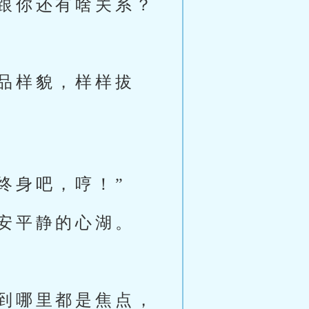
跟你还有啥关系？
品样貌，样样拔
终身吧，哼！”
安平静的心湖。
到哪里都是焦点，