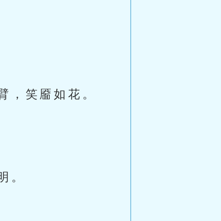
臂，笑靥如花。
明。