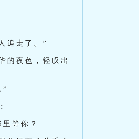
人追走了。”
华的夜色，轻叹出
”
：
那里等你？