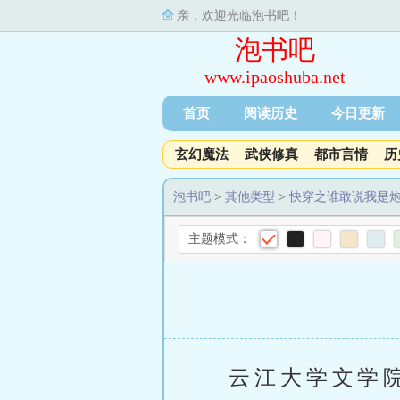
亲，欢迎光临泡书吧！
泡书吧
www.ipaoshuba.net
首页
阅读历史
今日更新
玄幻魔法
武侠修真
都市言情
历
泡书吧
>
其他类型
>
快穿之谁敢说我是
主题模式：
云江大学文学