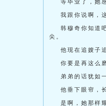
等毕业了，她
我跟你说啊，
韩穆奇你知道
尖。
他现在追嫂子
你要是再这么
弟弟的话犹如
他垂下眼帘，
是啊，她那样