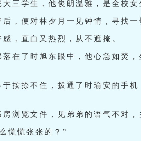
院大三学生，他俊朗温雅，是全校女
瞥后，便对林夕月一见钟情，寻找一
好感，直白又热烈，从不遮掩。
都落在了时旭东眼中，他心急如焚，
终于按捺不住，拨通了时瑜安的手机
书房浏览文件，见弟弟的语气不对，
么慌慌张张的？”