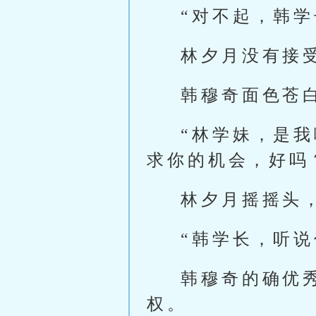
“对不起，韩
林夕月没有接
韩穆奇面色苍
“林学妹，是
求你的机会，好吗
林夕月摇摇头
“韩学长，听
韩穆奇的确优
权。