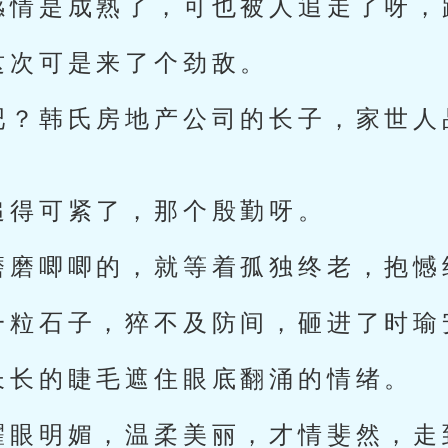
感情是成熟了，可也被人追走了呀，
这次可是来了个劲敌。
吧？韩氏房地产公司的长子，家世人
追得可紧了，那个殷勤呀。
磨磨唧唧的，就等着孤独终老，抱憾
一粒石子，猝不及防间，砸进了时瑜
长长的睫毛遮住眼底翻涌的情绪。
耀眼明媚，温柔美丽，才情斐然，走