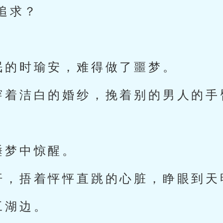
追求？
眠的时瑜安，难得做了噩梦。
穿着洁白的婚纱，挽着别的男人的手
睡梦中惊醒。
汗，捂着怦怦直跳的心脏，睁眼到天
工湖边。