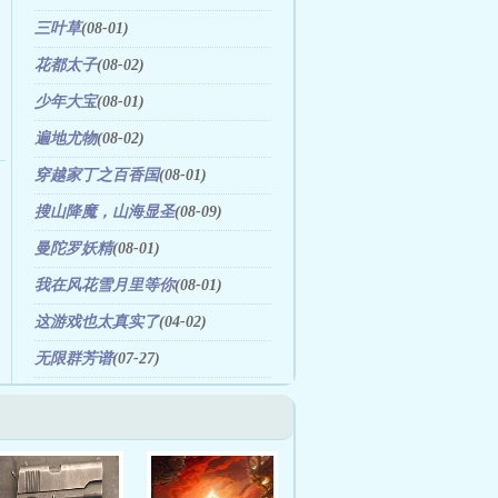
三叶草
(08-01)
花都太子
(08-02)
少年大宝
(08-01)
遍地尤物
(08-02)
穿越家丁之百香国
(08-01)
搜山降魔，山海显圣
(08-09)
曼陀罗妖精
(08-01)
我在风花雪月里等你
(08-01)
这游戏也太真实了
(04-02)
无限群芳谱
(07-27)