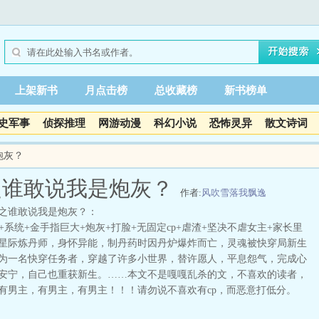
上架新书
月点击榜
总收藏榜
新书榜单
史军事
侦探推理
网游动漫
科幻小说
恐怖灵异
散文诗词
炮灰？
之谁敢说我是炮灰？
作者:
风吹雪落我飘逸
之谁敢说我是炮灰？：
+系统+金手指巨大+炮灰+打脸+无固定cp+虐渣+坚决不虐女主+家长里
星际炼丹师，身怀异能，制丹药时因丹炉爆炸而亡，灵魂被快穿局新生
为一名快穿任务者，穿越了许多小世界，替许愿人，平息怨气，完成心
安宁，自己也重获新生。……本文不是嘎嘎乱杀的文，不喜欢的读者，
有男主，有男主，有男主！！！请勿说不喜欢有cp，而恶意打低分。