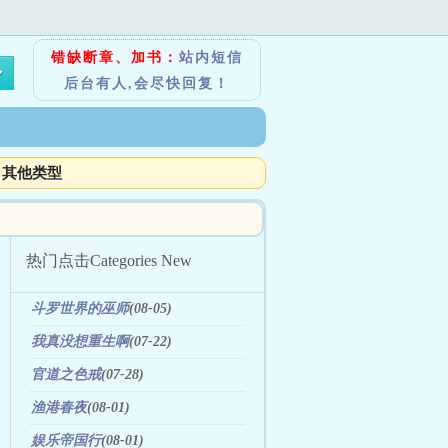
错缺断章、加书：
站内短信
后台有人,会尽快回复！
其他类型
热门点击
Categories New
斗罗世界的巫师
(08-05)
我真没想重生啊
(07-22)
官道之色戒
(07-28)
渔港春夜
(08-01)
娱乐帝国行
(08-01)