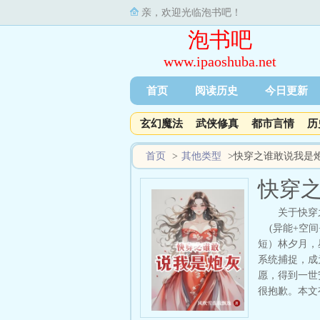
亲，欢迎光临泡书吧！
泡书吧
www.ipaoshuba.net
首页
阅读历史
今日更新
玄幻魔法
武侠修真
都市言情
历
首页
>
其他类型
>
快穿之谁敢说我是
快穿
关于快穿
(异能+空间
短）林夕月，
系统捕捉，成
愿，得到一世
很抱歉。本文