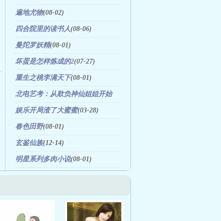
遍地尤物
(08-02)
四合院里的读书人
(08-06)
曼陀罗妖精
(08-01)
坏蛋是怎样炼成的2
(07-27)
重生之桃李满天下
(08-01)
北电艺考：从欺负神仙姐姐开始
(01-31)
娱乐开局渣了大蜜蜜
(03-28)
春色田野
(08-01)
玄鉴仙族
(12-14)
明星系列多肉小说
(08-01)