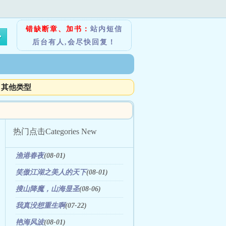
错缺断章、加书：
站内短信
后台有人,会尽快回复！
其他类型
热门点击
Categories New
渔港春夜
(08-01)
笑傲江湖之美人的天下
(08-01)
搜山降魔，山海显圣
(08-06)
我真没想重生啊
(07-22)
艳海风波
(08-01)