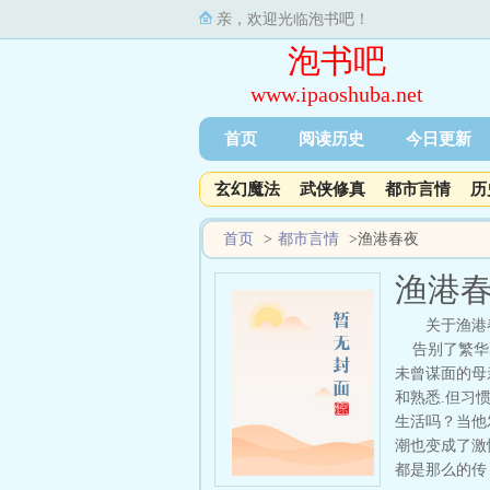
亲，欢迎光临泡书吧！
泡书吧
www.ipaoshuba.net
首页
阅读历史
今日更新
玄幻魔法
武侠修真
都市言情
历
首页
>
都市言情
>
渔港春夜
渔港
关于渔港
告别了繁华的
未曾谋面的母
和熟悉.但习
生活吗？当他
潮也变成了激
都是那么的传