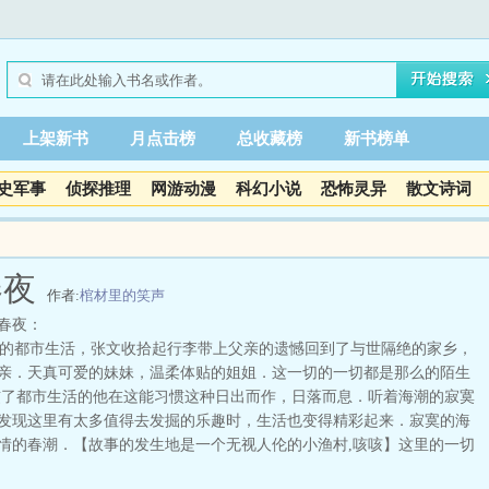
上架新书
月点击榜
总收藏榜
新书榜单
史军事
侦探推理
网游动漫
科幻小说
恐怖灵异
散文诗词
春夜
作者:
棺材里的笑声
春夜：
都市生活，张文收拾起行李带上父亲的遗憾回到了与世隔绝的家乡，
亲．天真可爱的妹妹，温柔体贴的姐姐．这一切的一切都是那么的陌生
惯了都市生活的他在这能习惯这种日出而作，日落而息．听着海潮的寂寞
发现这里有太多值得去发掘的乐趣时，生活也变得精彩起来．寂寞的海
情的春潮．【故事的发生地是一个无视人伦的小渔村,咳咳】这里的一切