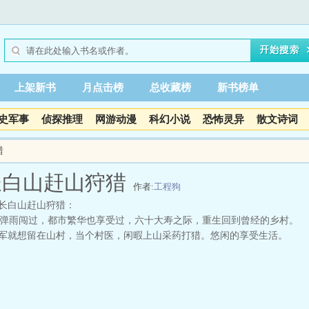
上架新书
月点击榜
总收藏榜
新书榜单
史军事
侦探推理
网游动漫
科幻小说
恐怖灵异
散文诗词
猎
长白山赶山狩猎
作者:
工程狗
长白山赶山狩猎：
雨闯过，都市繁华也享受过，六十大寿之际，重生回到曾经的乡村。
军就想留在山村，当个村医，闲暇上山采药打猎。悠闲的享受生活。