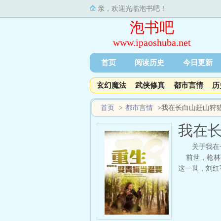
亲，欢迎光临泡书吧！
泡书吧
www.ipaoshuba.net
首页
阅读历史
今日更新
玄幻魔法
武侠修真
都市言情
历
首页
>
都市言情
>
我在长白山赶山狩
我在
关于我在
前世，枪林弹
这一世，刘红