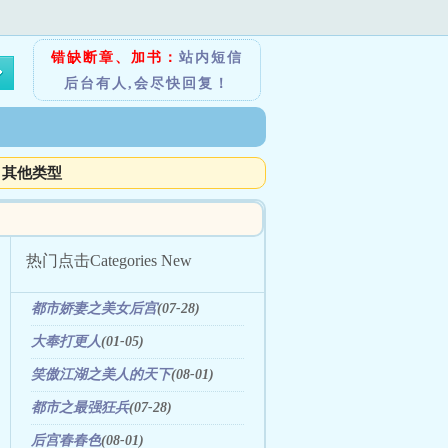
错缺断章、加书：
站内短信
后台有人,会尽快回复！
其他类型
热门点击
Categories New
都市娇妻之美女后宫
(07-28)
大奉打更人
(01-05)
笑傲江湖之美人的天下
(08-01)
都市之最强狂兵
(07-28)
后宫春春色
(08-01)