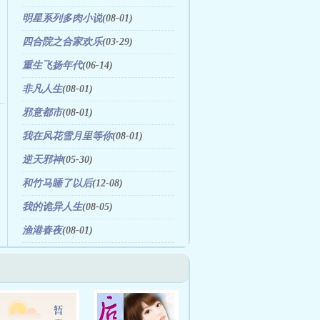
明星系列多肉小说
(08-01)
四合院之合家欢乐
(03-29)
重生飞扬年代
(06-14)
非凡人生
(08-01)
邪意都市
(08-01)
我在风花雪月里等你
(08-01)
逆天邪神
(05-30)
和竹马睡了以后
(12-08)
我的诡异人生
(08-05)
渔港春夜
(08-01)