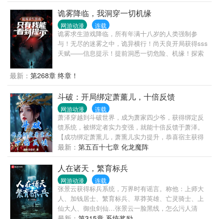
诡雾降临，我洞穿一切机缘
网游动漫
连载
诡雾求生游戏降临，所有年满十八岁的人类强制参
与！无尽的迷雾之中，诡异横行！尚天良开局获得sss
天赋——信息提示！提前洞悉一切危险、机缘！探索
诡雾！收集物质！升级庇护所！获得道具！收获技
能！升级装备！……在玩家还九死一生探索诡雾时
最新：
第268章 终章！
候。尚天良已经凭借绝对信息优势，囤积物资，吃着
火锅唱着歌，一路遥遥领先！最终成为诡雾之中，不
斗破：开局绑定萧薰儿，十倍反馈
可言说的无上存在！
网游动漫
连载
萧泽穿越到斗破世界，成为萧家四少爷，获得绑定反
馈系统，被绑定者实力变强，就能十倍反馈于萧泽。
【成功绑定萧熏儿，萧熏儿实力提升，恭喜宿主获得
十倍反馈，实力提升至九星斗者……】【萧熏儿服用
最新：
第五百十七章 化龙魔阵
圣心琉璃丹，资质大幅度提升！恭喜宿主获得十倍反
馈，资质提升至绝世天骄级别……】【萧熏儿成功炼
人在诸天，繁育标兵
化金帝焚天炎，实力大幅度提升！恭喜宿主获得十倍
网游动漫
连载
反馈，成功炼化帝炎（20%）……】萧泽本以为这样
张景云获得标兵系统，万界时有谣言。称他：上师大
就结束了，没想到随着萧熏儿实力提升，自己能够绑
人、加钱居士、繁育标兵、草莽英雄、亡灵骑士、上
定的人也随之增加。美杜莎女王的七彩吞天蟒血脉，
仙大人、御虫剑仙…张景云一脸黑线，怎么污人清
小医仙的厄难毒体，青鳞的碧蛇三花瞳……通通十倍
白？谁不知道他有魏晋风骨，魏武遗风！南极之恋、
最新：
第315章 系统奖励