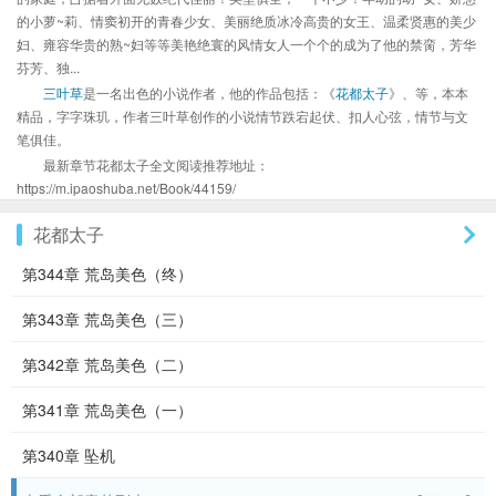
的小萝~莉、情窦初开的青春少女、美丽绝质冰冷高贵的女王、温柔贤惠的美少
妇、雍容华贵的熟~妇等等美艳绝寰的风情女人一个个的成为了他的禁脔，芳华
芬芳、独...
三叶草
是一名出色的小说作者，他的作品包括：《
花都太子
》、等，本本
精品，字字珠玑，作者三叶草创作的小说情节跌宕起伏、扣人心弦，情节与文
笔俱佳。
最新章节花都太子全文阅读推荐地址：
https://m.ipaoshuba.net/Book/44159/
花都太子
第344章 荒岛美色（终）
第343章 荒岛美色（三）
第342章 荒岛美色（二）
第341章 荒岛美色（一）
第340章 坠机