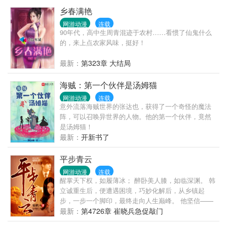
神魔降临，所有人都瑟瑟发抖时，南风扛着歼星炮站
乡春满艳
了出来。南风：“一切的恐惧，都来源于火力不足。”南
网游动漫
连载
风：“各位施主，吃你南爷一炮！”
90年代，高中生周青混迹于农村……看惯了仙鬼什么
的，来上点农家风味，挺好！
最新：
第323章 大结局
海贼：第一个伙伴是汤姆猫
网游动漫
连载
意外流落海贼世界的张达也，获得了一个奇怪的魔法
阵，可以召唤异世界的人物。他的第一个伙伴，竟然
是汤姆猫！
最新：
开新书了
平步青云
网游动漫
连载
醒掌天下权，如履薄冰； 醉卧美人膝，如临深渊。 韩
立诚重生后，便遭遇困境，巧妙化解后，从乡镇起
步，一步一个脚印，最终走向人生巅峰。 他坚信——
掌权不忘放权，铺路不忘后路，争斗不忘坚守，方能
最新：
第4726章 崔晓兵急促敲门
平步青云！