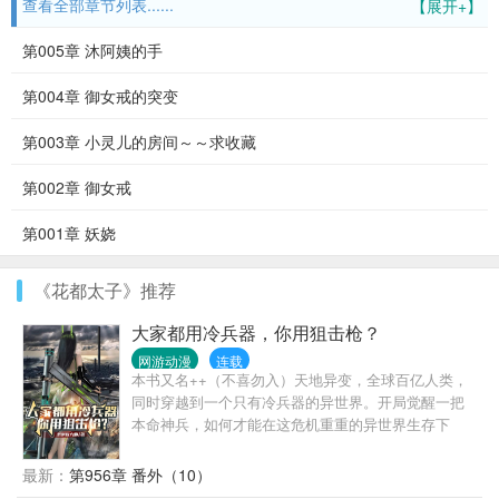
查看全部章节列表......
【展开+】
第005章 沐阿姨的手
第004章 御女戒的突变
第003章 小灵儿的房间～～求收藏
第002章 御女戒
第001章 妖娆
《花都太子》推荐
大家都用冷兵器，你用狙击枪？
网游动漫
连载
本书又名++（不喜勿入）天地异变，全球百亿人类，
同时穿越到一个只有冷兵器的异世界。开局觉醒一把
本命神兵，如何才能在这危机重重的异世界生存下
去？别人的本命神兵都是刀枪剑棍，斧钺钩叉…但南
风发现，自己的本命神兵，竟然是一座军火库！沙漠
最新：
第956章 番外（10）
之鹰、巴雷特、加特林、火箭筒…应有尽有！当漫天