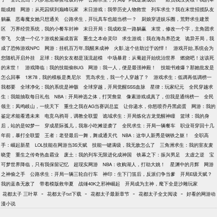
能成精
网游：从死囚狱到巅峰玩家
末日游戏：我带历史人物救世
列车求生？我在末世招揽队友
躺赢
恶毒魔女她只想通关
公路求生，开玩具车也能当榜一？
厨娘穿进娱乐圈，荒野求生建景
区
万界经营系统，我的小餐车封神
末日开局：我成欧皇一路躺赢
末世，修改一个字，主角团求
带飞
欠债一个亿？游戏捡漏成首富
重生之本命灵印
求生游戏：我在海岛养恐龙
诡异开局，我
成了恐怖游戏NPC
网游：挂机百万年,我醒来成神
火影,这个佐助过于凶悍！
游戏开始,系统会为
您随机开启外挂
足球：我的女友都是顶流超模
中场暴君：从葡超开始统治世界
燃烧吧！这该死
的末世！
游戏降临：我的技能偷BUG
网游：我一人，便是最强神殿！
技能书难爆？那她批发是
怎么回事
1米78，我的模板是奥尼尔
荒岛求生，我一个人穿越了？
游戏求生：低调再低调榜一
我都要
全球净化：我的系统是神骸
全球穿越，开局觉醒SSS血脉
星律：玩家纪元
全民穿越求
生：我能抽取每日礼包
NBA：开局神选之体，打哭詹皇
像素游戏成真了，但我是通缉榜一
全民
领主：凤鸣岐山，一统天下
重生之我在AG当赛训总监
让你递水，你怒喷乔丹黑卤蛋
网游：我的
鉴定术能看透未来
电竞乌鸦哥，调教全联盟
诡域求生：开局炼化古龙觉醒神瞳
篮球：我的身
后，站的是92梦一
穿成星际孤儿，我靠小吃摊逆袭了
全民求生：开局一辆餐车
职业哥穿回十几
年前，暴打全联盟
王者：老登最后一舞，舞成通天代
NBA：这华人新秀是钢铁之躯！
全职高
手：崛起新星
LOL技能在网游当3S天赋
技能一键满级，我无敌怎么了
三角洲求生：我的室友麦
晓雯
重生之传奇热血霸业
废土：我的列车无限进化成神国
铁幕之下：振兴男足
太虚之逆
宝
可梦世界降临，只有我保留记忆
超现实网游
NBA：收购湖人，打劫大姚！
星渊中的月辉
网游
之神偷之手
公路求生：开局一辆三轮自行车
神印：生下门笛后，反派们争当爹
开局E级天赋？
我的蓝条无敌了
带着模版救华夏
战锤40K之邪神崛起
开局成为主神，麾下全是沙雕玩家
-
-
-
-
花都太子 三叶草
花都太子txt下载
花都太子最新章节
花都太子全文阅读
好看的网游动
漫小说