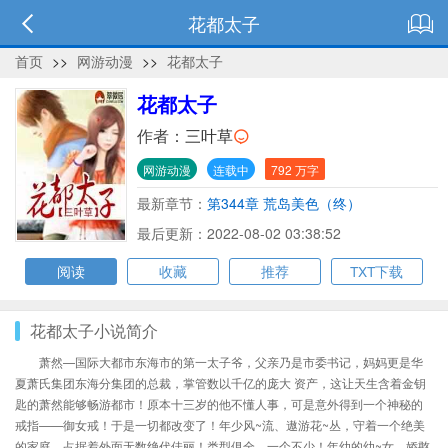
花都太子
首页
>>
网游动漫
>>
花都太子
花都太子
作者：
三叶草
网游动漫
连载中
792 万字
最新章节：
第344章 荒岛美色（终）
最后更新：2022-08-02 03:38:52
阅读
收藏
推荐
TXT下载
花都太子小说简介
萧然—国际大都市东海市的第一太子爷，父亲乃是市委书记，妈妈更是华
夏萧氏集团东海分集团的总裁，掌管数以千亿的庞大 资产，这让天生含着金钥
匙的萧然能够畅游都市！原本十三岁的他不懂人事，可是意外得到一个神秘的
戒指——御女戒！于是一切都改变了！年少风~流、遨游花~丛，守着一个绝美
的家庭，占据着外面无数绝代佳丽！类型俱全，一个不少！年幼的幼~女、娇憨