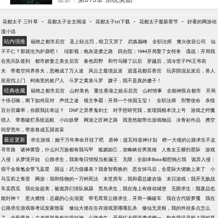
反馈！多年后，魂天帝刚刚掀起浩劫，被萧泽反手镇
师父、霍元甲、精绝古城、绣春刀、灵笼、僵尸先
压！萧泽这才发现，原来自己已经走到了斗气大陆的
生、倩女幽魂、白蛇传、宝莲灯…PS：萌新不易，求
-
-
-
-
花都太子 三叶草
花都太子全文阅读
花都太子txt下载
花都太子最新章节
好看的网游动
巅峰，他不由得将目光看向大千世界。
收藏，求追读，求鼓励吖！
漫小说
站内强推
福艳之都市后宫
圣上轻点罚，暗卫又哭了
武炼巅峰
全职法师
篝火收容公司
仙
子不仁？那就沦为炉鼎吧！
综影视：炮灰逆袭之路
四合院：1944开局娶了女特务
谍战：开局我
在宪兵队签到
都市娇妻之美女后宫
春色田野
和竹马睡了以后
穿越后，清冷世子PK王爷前
夫
带着空间养兽夫，恶雌成了万人迷
风云之最强反派
逍遥花都百香宫
玩弄阴湿反派后，兽人
崽崽找上门
柯南里的捡尸人
斗罗之黄泉斗罗
嫂子，我不是真的傻子！
经典收藏
福艳之都市后宫
山村美色
重生香港之娱乐后宫
山村情事
全能神医在都市
开局
十倍召唤，阁下如何应对
声优之途
领主争霸：开局一个传国玉玺！
全职法师
刑警使命
杀怪
百分百爆率，你跟我比幸运？
DNF之异界鬼剑士
对手想研究我，发现我根本没上号
游戏之狩魔
猎人
带着破烂系统远航
小白妖孽
网游之匠神之路
我竟然能带出游戏物品
冷青衫作品
携空
间穿荒年，带崽卷成五国首富
最近更新
求生游戏：她千万年寿命开挂了吧
原神：提瓦特造神计划
榜一大佬的公路求生不走
寻常路
诸神黄昏，什么叫万族都有我马甲
狐媚妲己，攻略峡谷男英雄
人鱼女王横扫星际
游戏
入侵：从梦境开始
公路求生，我靠每日情报当捡漏王
无限：全副本Boss都想独占我
诡异入侵：
假千金靠氪金带飞蓝星
国运：武力值爆表？我拿智商换的
恶女掉马后，全星际大佬吻上来了
小
马宝莉之青里
网游：我和怪物的一万种死法
末世房车，我和霸总建农场
末日游戏：我开无敌战
车卖西瓜
我化妆超美，被诡异们排队疯舔
荒岛求生，我在海上有移动城堡
无限求生：囤废品也
能封神？
惹火燃情：总裁的心尖溺宠
带毛茸茸公路求生，开局一辆破车
我在古代斩梦魇
我在
公路求生游戏靠考试发家致富
修仙大佬在生存游戏里嘎嘎乱杀
修仙无灵根，我的外挂多点怎么
了
全民荒岛：六岁崽崽靠捡垃圾封神
公路求生，开局矿卡我逆袭成榜一
欺负我没灵根？我的草