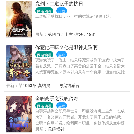
亮剑：二道贩子的抗日
网游动漫
连载
二道贩子的抗日，不一样的抗战从1940开始。
最新：
第四百四十章 你好，1981
你惹他干嘛？他是邪神走狗啊！
网游动漫
连载
玩游戏玩了一晚上，结果猝死穿越到了游戏中成为了
着名反派。开局表白了高贵的公爵千金，结果公爵大
人想要弄死他？原本以为只有一个仇家，但当维克托
回过神来，却发现。身边的人一个个的都想他死。高
冷的女武神boss执意取走他的项上人头，一手遮天的
最新：
第1053章 真结局——与完结感言
豪门大小姐更是恨不得活埋了他。就连路边的野狗对
他也不待见！在这个注定的死亡结局下，还有无数即
全职高手之双职传奇
将到来的玩家，坐等瓜分他的经验！不想坐以待毙的
网游动漫
连载
他，选择了另一条道路。“你们一个个都这么想杀
白羽穿越到全职高手世界，即便没有绑上主角，也成
我……”“那我可就信奉邪神去了。”
为了一名光荣的开荒者。开发出了属于自己的银武。
全职？白羽却说，给我两个职业，你就休想从空中落
下！已建
最新：
见缝插针