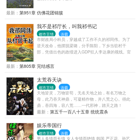
最新：
第951章 仿佛花团锦簇
我不是祁厅长，叫我祁书记
都市言情
连载
市财政局小科员，穿越成了工作不久的祁同伟。为了
逆天改命，他摆脱梁璐，分手陈阳，下乡当驻村干
部，凭借出色的政绩进入GDP狂人李达康的视线。官
场大门重新打开，权势巅峰指日可待……
最新：
第805章 完结感言
太荒吞天诀
都市言情
连载
天地皆灵，万物皆苟，无名天地之始，有名万物之
母，此乃吞天神鼎，可凝精作物，并八荒之心。得此
鼎，吞四海，容八荒……一代邪神，踏天之路！
最新：
第五千一百八十五章 统统震杀
娱乐帝国行
都市言情
连载
男人多情而长情 女人专情而绝情 韩国 严正花、孙艺