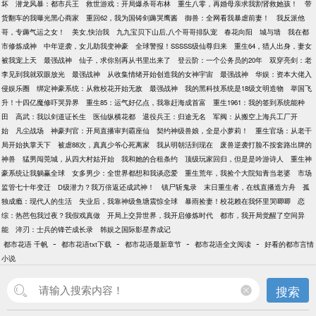
坏
潜龙风暴：都市兵王
救世游戏：开局爆杀哥布林
重生八零，再婚母亲求我割肾救她孩！
带
货翻车的我曝光黑心商家
重回62，我为国铸剑薅哭鹰酱
御兽：全网看我暴虐前妻！
我反派他
哥，专薅气运之女！
美女,快治我
九九宝贝下山后,八个哥哥排队宠
春花向阳
城与墙
我在都
市修炼成神
中年逆袭，女儿助我变神豪
全球警报！SSSSS级仙尊归来
重生64，猎人出身，妻女
被我宠上天
最强战神
仙子，求你别再从书里出来了
登云阶：一个公务员的20年
双穿亮剑：老
李见到我就双眼放光
最强战神
从收集情绪开始创造我的女神宇宙
最强战神
华娱：资本大佬入
侵娱乐圈
绑定神豪系统：从救校花开始无敌
最强战神
我的黑科技系统是18级文明造物
举国飞
升！十四亿魔修吓哭异界
重生85：运气好亿点，我靠赶海成首富
重生1961：我的签到系统能种
田
高武：我以剑道证长生
医仙纵横花都
退役兵王：归途无名
军阀：从搬空上海兵工厂开
始
凡尘战场
神豪判官：开局直播审判霸座仙
契约神级兽娘，全是小萝莉！
重生官场：从老干
局开始执掌天下
被虐88次，真真少爷心死离家
我从明朝活到现在
废兽逆袭打脸不按套路出牌的
神兽
猛男闯莞城，从四大村姑开始
我和她的合租条约
顶级玩家回归，但是是吟游诗人
重生神
豪系统让我躺赢全球
女多男少：全世界都想和我谈恋爱
重生荒年，我捡个大院知青当老婆
市场
监管七十年变迁
D级潜力？我万倍返还成武神！
镇尸斩鬼录
末日重生者，在线直播造方舟
孤
独成瘾：现代人的生活
失业后，我靠神级鱼塘震惊全球
暴雨捡妻！校花赖在我怀里哭唧唧
恋
综：热芭包我过夜？我假戏真做
开局上交异世界，我开启修炼时代
都市，我开局觉醒了空间异
能
淬刃：士兵的锋芒成长录
韩娱之国际影星养成记
-
-
-
-
都市花语 千帆
都市花语txt下载
都市花语最新章节
都市花语全文阅读
好看的都市言情
小说
搜索