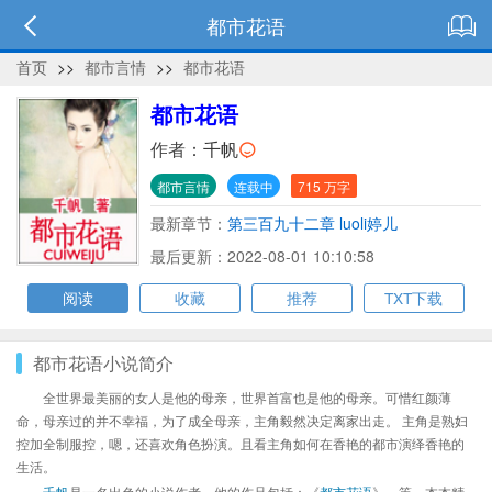
都市花语
首页
>>
都市言情
>>
都市花语
都市花语
作者：
千帆
都市言情
连载中
715 万字
最新章节：
第三百九十二章 luoli婷儿
最后更新：2022-08-01 10:10:58
阅读
收藏
推荐
TXT下载
都市花语小说简介
全世界最美丽的女人是他的母亲，世界首富也是他的母亲。可惜红颜薄
命，母亲过的并不幸福，为了成全母亲，主角毅然决定离家出走。 主角是熟妇
控加全制服控，嗯，还喜欢角色扮演。且看主角如何在香艳的都市演绎香艳的
生活。
千帆
是一名出色的小说作者，他的作品包括：《
都市花语
》、等，本本精