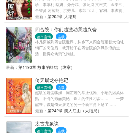
珍、李孝利 蔡妍、孙丹菲、张允贞 文根英、金泰熙、
全智贤 河智苑、洪秀儿、索菲 宝儿、宥利、李贞贤、
酥申智、南相美 天上智喜、少女时代、2>
最新：
第202章 大结局
四合院：你们越激动我越兴奋
都市言情
连载
林凡穿越到四合院世界，从乡下来四合院顶替大伯轧
钢厂的岗位后，就开始了在四合院的兴风作浪的生
活，搅得众禽鸡飞狗跳。
最新：
第1190章 故事的终结（终章）
倚天屠龙夺艳记
都市言情
连载
赵敏的娇蛮狐媚、周芷若的举止优雅、小昭的温柔体
贴、不悔的秀丽美艳、蛛儿的任性刁蛮…… 一梦
醒来，该是倚天屠龙的另一个新主角上场了……
最新：
第242章 美人江山（大结局）
太古龙象诀
都市言情
连载