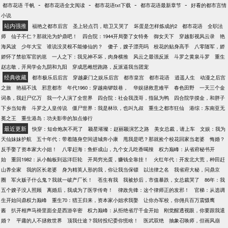
-
-
-
-
都市花语 千帆
都市花语全文阅读
都市花语txt下载
都市花语最新章节
好看的都市言情
小说
站内强推
福艳之都市后宫
圣上轻点罚，暗卫又哭了
坏蛋是怎样炼成的2
都市花语
全职法
师
仙子不仁？那就沦为炉鼎吧！
四合院：1944开局娶了女特务
御女天下
穿越影视风云录
艳
海风波
少年大宝
谁说没灵根不能修仙的？
傻子，嫂子漂亮吗
校花的贴身高手
八零随军，娇
娇怀了禁欲军官的崽
一人之下：我见神不坏，肉身横推
风云之最强反派
斗罗之黄泉斗罗
重生
赵志敬，开局学会九阴和九阳
穿成恶雌想跑路，反派逼我当团宠
经典收藏
都市极乐后后宫
穿越豪门之娱乐后宫
都市皇宫
都市花语
逍遥人生
动漫之后宫
之旅
艳福不浅
邪意都市
年代1960：穿越南锣鼓巷，
华娱拯救意难平
春色田野
一天三个金
词条，我赶尸亿万
我一个人演了全世界
四合院：社会我茂哥，指鼠为鸭
四合院学摸金，和胖子
下乡当知青
斗罗之人皇传说
僵尸世界：我是林玖，也叫九叔
重生之都市狂仙
港综：东南亚无
冕之王
重生港岛：功夫影帝的加点修行
最近更新
快穿：短命炮灰不死了
颖星璀璨：赵丽颖演艺之路
美女总裁，请上车
文娱：我为
天仙妹妹护航
五十年代：带着随身空间进城奔小康
甩我是吧？那就捡个校花回家当老婆
悔婚？
反手娶了资本家大小姐！
八零赶海：鱼虾成山，九个女儿吃香喝辣
权力巅峰：从省府秘书开
始
重回1982：从小舢板到远洋巨轮
开局穷光蛋，赚钱全靠挂！
火红年代：开发北大荒，种田赶
山养全家
我的区长老婆
身为精英人形的我，你让我当保镖
以法律之名
我省府大秘，问鼎京
圈
军火贩子什么鬼？我就一破产厂长！
苍生有我
我被炒后，市值暴跌，女总裁哭了
86年：我
五个嫂子没人照顾
离婚后，我成为了医学传奇！
律政先锋：这个律师正的发邪！
官梯：从选调
生开始问鼎权力巅峰
重生70：猎王归来，资本家小姐求我娶
让你办军校，你佣兵百万震慑鹰
酱
扒开相声马褂里面全是西游辛密
权力巅峰：从拒绝省厅千金开始
刚觉醒透视眼，你要跟我退
婚？
平庸的人不拯救世界
顶我仕途？我转投纪委你慌啥！
医武双绝
抽象召唤师，但画风崩