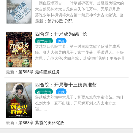
一滴血压塌万古，一叶草斩碎苍穹。曾经最为强大的
太古禁忌神术太古龙象诀失传亿万年。无尽岁月后，
落魄少年林枫偶得太古第一禁忌神术太古龙象诀。当
林枫从世界最北部一个偏远小城走出之后，一段传奇
最新：
第716章 分配
由此展开。这是一个强者如林，万族争锋的世界。问
苍茫大地，谁主沉浮。林枫凭借太古龙象诀，战天斗
四合院：开局成为副厂长
地，横扫诸天强者，霸绝万界。
都市言情
连载
穿越到四合院世界，第一时间就觉醒了反派养成系
统。身为大领导的儿子，家世显赫，手眼通天。不好
意思，几位大爷:这四合院，以后得听我的！主角身具
魏武遗风，贵有丞相之姿，多女主，包括秦淮茹。25
万字左右开始加入正阳门下剧情，主角也开始攻略全
最新：
第595章 最终隐藏任务
球！
四合院：开局娶十三姨秦淮茹
都市言情
连载
穿越成为刘海中大儿子，和贾东旭竞争秦淮茹。为什
么刘大少一直不出现，开局解开刘光齐去南方之
谜.......
最新：
第663章 紫霞的美丽绽放