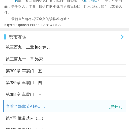
品，字字珠玑，作者千帆创作的小说情节跌宕起伏、扣人心弦，情节与文笔俱
佳。
最新章节都市花语全文阅读推荐地址：
https://m.ipaoshuba.net/Book/47703/
都市花语
第三百九十二章 luoli婷儿
第三百九十一章 洛家
第390章 车震门（五）
第389章 车震门（四）
第388章 车震门（三）
查看全部章节列表......
【展开+】
第5章 相濡以沫（二）