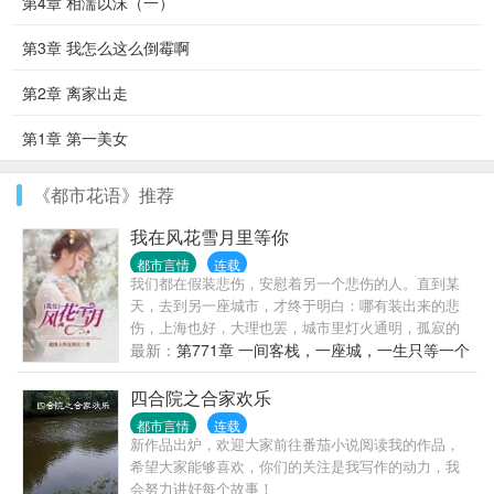
第4章 相濡以沫（一）
第3章 我怎么这么倒霉啊
第2章 离家出走
第1章 第一美女
《都市花语》推荐
我在风花雪月里等你
都市言情
连载
我们都在假装悲伤，安慰着另一个悲伤的人。直到某
天，去到另一座城市，才终于明白：哪有装出来的悲
伤，上海也好，大理也罢，城市里灯火通明，孤寂的
却只有人心！这是一个逃离都市的失意男人，去大理
最新：
第771章 一间客栈，一座城，一生只等一个
遭遇情爱的故事。
人（大结局）
四合院之合家欢乐
都市言情
连载
新作品出炉，欢迎大家前往番茄小说阅读我的作品，
希望大家能够喜欢，你们的关注是我写作的动力，我
会努力讲好每个故事！