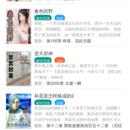
过来看人家洗澡萧玉霜：秦大哥这个大色狼，赶跑了
郭无常，自己却扑了上来..掉一大片，金钟罩罩住品
春色田野
都市言情
连载
唐骏，一个穷乡僻壤走出的大学生，因为一次失恋的
经历，偶遇横财。在面对财富巨大诱惑的同时，他想
到了家乡的贫穷，在一番思想斗争下，他决定回到家
乡帮助村民脱贫致富。于是在一片春机盎然的田野
最新：
第100章 终章。花好月圆
上，书写了人生里程新的篇章…… 本书延续面包作品
的一贯风格，希望大家得到快乐的之余，同时能得到
逆天邪神
人生的感悟…… 《春色田野》原名《欲望·田野》，面
都市言情
完结
包翠微居第四部作品，出于河蟹的需要，以《春色田
掌天毒之珠，承邪神之血，修逆天之力，一代邪神，
野》面世。 欲望：最简单的解释就是希望，盼望。是
君临天下！【添加微信公众号：火星引力】【我们的
人或动物想得到某种东西或达到某种目的的要求。 “生
YY频道：49554】
死根本，欲为第一...
最新：
第2200章 太墟一瞬
坏蛋是怎样炼成的2
都市言情
连载
黑道作品的颠峰之作！六道笔下的谢文东，他颠覆了
传统，制造了独属于他的规则。最后成为带领大家走
出迷茫中的英雄。黑道生活的扑朔迷离，那些不为人
知的故事，让书友们为之沸腾。《坏蛋006年底您不得
最新：
第十二卷 黑暗侵袭第四百五十二章 （完结