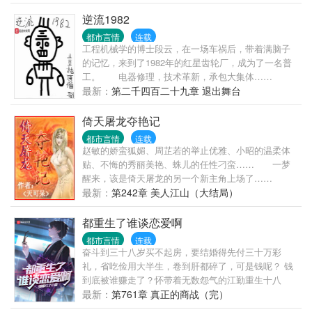
不看的一部巨作！ 我非英雄，广目无双。 我本坏蛋，
篇）
无限嚣张！
逆流1982
都市言情
连载
工程机械学的博士段云，在一场车祸后，带着满脑子
的记忆，来到了1982年的红星齿轮厂，成为了一名普
工。 电器修理，技术革新，承包大集体……
这是一个外边憨厚，内心不羁的学霸的故事…
最新：
第二千四百二十九章 退出舞台
倚天屠龙夺艳记
都市言情
连载
赵敏的娇蛮狐媚、周芷若的举止优雅、小昭的温柔体
贴、不悔的秀丽美艳、蛛儿的任性刁蛮…… 一梦
醒来，该是倚天屠龙的另一个新主角上场了……
最新：
第242章 美人江山（大结局）
都重生了谁谈恋爱啊
都市言情
连载
奋斗到三十八岁买不起房，要结婚得先付三十万彩
礼，省吃俭用大半生，卷到肝都碎了，可是钱呢？ 钱
到底被谁赚走了？怀带着无数怨气的江勤重生十八
岁，睁开眼的唯一念头就是创业搞钱。 第一步，先把
最新：
第761章 真正的商战（完）
送出去的情书抢回来，翻个面，在校花惊愕的眼神中