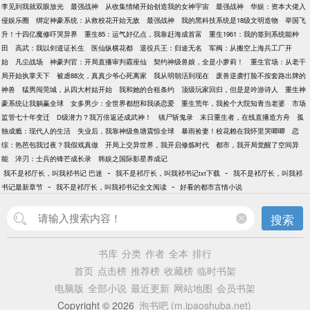
李见到我就双眼放光
最强战神
从收集情绪开始创造我的女神宇宙
最强战神
华娱：资本大佬入
侵娱乐圈
绑定神豪系统：从救校花开始无敌
最强战神
我的黑科技系统是18级文明造物
举国飞
升！十四亿魔修吓哭异界
重生85：运气好亿点，我靠赶海成首富
重生1961：我的签到系统能种
田
高武：我以剑道证长生
医仙纵横花都
退役兵王：归途无名
军阀：从搬空上海兵工厂开
始
凡尘战场
神豪判官：开局直播审判霸座仙
契约神级兽娘，全是小萝莉！
重生官场：从老干
局开始执掌天下
被虐88次，真真少爷心死离家
我从明朝活到现在
废兽逆袭打脸不按套路出牌的
神兽
猛男闯莞城，从四大村姑开始
我和她的合租条约
顶级玩家回归，但是是吟游诗人
重生神
豪系统让我躺赢全球
女多男少：全世界都想和我谈恋爱
重生荒年，我捡个大院知青当老婆
市场
监管七十年变迁
D级潜力？我万倍返还成武神！
镇尸斩鬼录
末日重生者，在线直播造方舟
孤
独成瘾：现代人的生活
失业后，我靠神级鱼塘震惊全球
暴雨捡妻！校花赖在我怀里哭唧唧
恋
综：热芭包我过夜？我假戏真做
开局上交异世界，我开启修炼时代
都市，我开局觉醒了空间异
能
淬刃：士兵的锋芒成长录
韩娱之国际影星养成记
-
-
我不是祁厅长，叫我祁书记 巴迷
我不是祁厅长，叫我祁书记txt下载
我不是祁厅长，叫我祁
-
-
书记最新章节
我不是祁厅长，叫我祁书记全文阅读
好看的都市言情小说
搜索
书库
分类
作者
全本
排行
首页
点击榜
推荐榜
收藏榜
临时书架
电脑版
全部小说
最近更新
网站地图
会员书架
Copyright © 2026
泡书吧 (m.ipaoshuba.net)