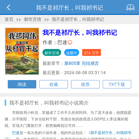
我不是祁厅长，叫我祁书记
首页
>>
都市言情
>>
我不是祁厅长，叫我祁书记
我不是祁厅长，叫我祁书记
作者：
巴迷
都市言情
连载中
374 万字
最新章节：
第805章 完结感言
最后更新：2024-06-08 03:31:14
阅读
收藏
推荐
TXT下载
我不是祁厅长，叫我祁书记小说简介
市财政局小科员，穿越成了工作不久的祁同伟。为了逆天改命，他摆脱梁
璐，分手陈阳，下乡当驻村干部，凭借出色的政绩进入GDP狂人李达康的视
线。官场大门重新打开，权势巅峰指日可待……
巴迷
是一名出色的小说作者，他的作品包括：《
我不是祁厅长，叫我祁书
记
》、等，本本精品，字字珠玑，作者巴迷创作的小说情节跌宕起伏、扣人心