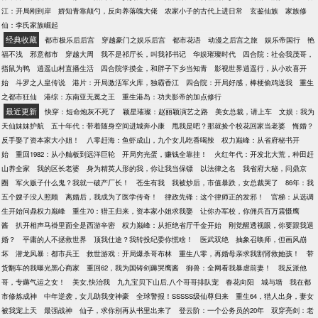
江：开局刚到岸
娇知青靠颠勺，反向养落魄大佬
农家小子的古代上进日常
玄鉴仙族
家族修
仙：李氏家族崛起
经典收藏
都市极乐后后宫
穿越豪门之娱乐后宫
都市花语
动漫之后宫之旅
娱乐帝国行
艳
福不浅
邪意都市
穿越大周
我不是祁厅长，叫我祁书记
华娱璀璨时代
四合院：社会我茂哥，
指鼠为鸭
逍遥山村直播生活
四合院学摸金，和胖子下乡当知青
影视世界逍遥行，从小欢喜开
始
斗罗之人皇传说
港片：开局激活军火库，独霸香江
四合院：开局好感，棒梗偷鸡送我
重生
之都市狂仙
港综：东南亚无冕之王
重生港岛：功夫影帝的加点修行
最近更新
快穿：短命炮灰不死了
颖星璀璨：赵丽颖演艺之路
美女总裁，请上车
文娱：我为
天仙妹妹护航
五十年代：带着随身空间进城奔小康
甩我是吧？那就捡个校花回家当老婆
悔婚？
反手娶了资本家大小姐！
八零赶海：鱼虾成山，九个女儿吃香喝辣
权力巅峰：从省府秘书开
始
重回1982：从小舢板到远洋巨轮
开局穷光蛋，赚钱全靠挂！
火红年代：开发北大荒，种田赶
山养全家
我的区长老婆
身为精英人形的我，你让我当保镖
以法律之名
我省府大秘，问鼎京
圈
军火贩子什么鬼？我就一破产厂长！
苍生有我
我被炒后，市值暴跌，女总裁哭了
86年：我
五个嫂子没人照顾
离婚后，我成为了医学传奇！
律政先锋：这个律师正的发邪！
官梯：从选调
生开始问鼎权力巅峰
重生70：猎王归来，资本家小姐求我娶
让你办军校，你佣兵百万震慑鹰
酱
扒开相声马褂里面全是西游辛密
权力巅峰：从拒绝省厅千金开始
刚觉醒透视眼，你要跟我退
婚？
平庸的人不拯救世界
顶我仕途？我转投纪委你慌啥！
医武双绝
抽象召唤师，但画风崩
坏
潜龙风暴：都市兵王
救世游戏：开局爆杀哥布林
重生八零，再婚母亲求我割肾救她孩！
带
货翻车的我曝光黑心商家
重回62，我为国铸剑薅哭鹰酱
御兽：全网看我暴虐前妻！
我反派他
哥，专薅气运之女！
美女,快治我
九九宝贝下山后,八个哥哥排队宠
春花向阳
城与墙
我在都
市修炼成神
中年逆袭，女儿助我变神豪
全球警报！SSSSS级仙尊归来
重生64，猎人出身，妻女
被我宠上天
最强战神
仙子，求你别再从书里出来了
登云阶：一个公务员的20年
双穿亮剑：老