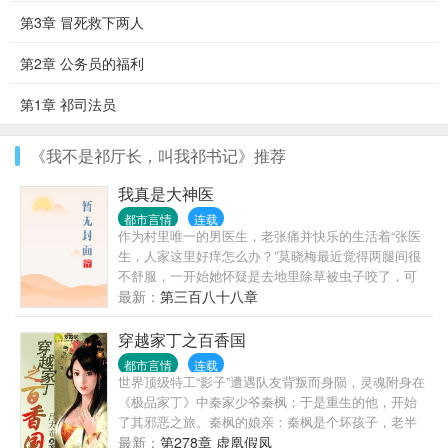
第3章 冒死救下两人
第2章 公务员的福利
第1章 祁司法员
《我不是祁厅长，叫我祁书记》推荐
我真是大神医
都市言情
连载
作为村里唯一的男医生，老张痛并快乐的生活着“张医
生，人家这里好痒怎么办？”莫晓梅最近觉得两腿间很
不舒服，一开始她怀疑是去地里除草被虫子咬了，可
是几天下来，她每天晚上都会做梦，醒来后..度必看都
最新：
第三百八十八章
市小说。
穿越家丁之百香国
都市言情
连载
世界顶级特工“影子”遭遇队友背叛而身陨，灵魂附身在
《极品家丁》中秦家少爷秦枫；于是重生的他，开始
了其邪恶之旅。秦枫的娘亲：秦枫是个坏孩子，老半
夜去人家房里萧夫人郭君怡：秦枫这个坏女婿，没事
最新：
第278章 虚凰假凤