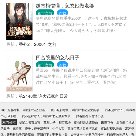
写下三行字：打什么都不能打工，能傍富婆就傍富
趁青梅懵懂，忽悠她做老婆
婆。 钱没了可以再赚，但良心没了赚的更多！社畜，
都市言情
连载
永不为奴！至于恋爱？ 那玩意儿狗都不谈！
身患绝症的易枫重生2000年，这一年，青梅校花顾沐
希18岁。“易枫借我笔用一下！”“……你昨天不才借了
吗？”“昨天是昨天，今天是今天，今非昔比懂不
懂？”“……服了你了，好吧，给你。”“易枫撕一张纸借
我用一下！”“……干啥撕我的？你没有？”“我有啊，但
最新：
番外2：2000年之前
撕你的，我不心疼。”“……你好有逻辑啊！算了，给你
给你。”“易枫……”“……你又想借什么？我啥都没了
四合院里的悠哉日子
啊！”“哼，借你的手过来一下！”“……干嘛？！”“没什
都市言情
连载
么，我就想牵一下男朋友的手。”“嗯？？？”这是一对
重回55，在那个传说中的四合院开始了鸡飞狗跳，悠
青梅竹马双向奔赴，互相社死的恋爱日常，满满狗
哉悠哉的生活。且看一个现代人如何在那个时代苟着
粮，不狗血，不虐恋，欢迎入坑~
过自己的小日子！（轻戾气，重生活，看热闹）
最新：
第2448章 许大茂家的日常
-
-
我不是祁厅长，叫我祁书记 巴迷
我不是祁厅长，叫我祁书记全文阅读
我不是祁厅长，叫我祁
-
-
书记txt下载
我不是祁厅长，叫我祁书记最新章节
好看的都市言情小说
站内强推
福艳之都市后宫
花都太子
都市花语
覆雨翻云之逐艳曲
田野花香
混在豪门泡妞
的日子
嫁糙汉
傻子，嫂子漂亮吗
少年大宝
我在蛮荒世界推演武道
穿越影视风云录
混沌圣
体，开局被仙子强迫双修
正阳门下：娶妻关小关
如何做一个合格的假少爷
柯南里的捡尸人
香