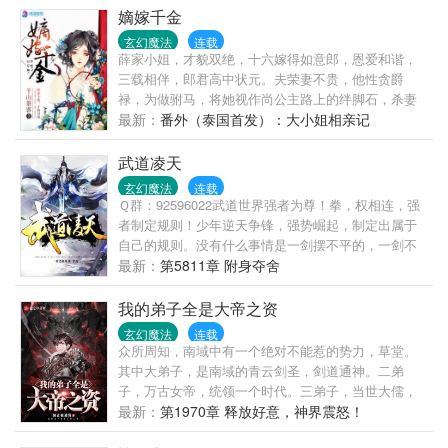
嫡嫁千金
玄幻魔法
连载
薛家小姐，才貌双绝，十六嫁得如意郎，恩爱和谐，
三载相伴，郎君高中状元。夫荣妻不贵，他性贪爵
禄，为做驸马，将她视作尚公主路上的绊脚石，杀妻
灭嗣。骄纵公主站在她塌前讥讽：便是你容颜绝色，
最新：
番外（泰国首发）：大小姐相亲记
才学无双，终究只是个小吏的女儿，本宫碾死你——
就跟碾死一只蚂蚁一样简单！被污声名，悬梁自尽，
武道凌天
幼弟为讨公道却被强权害死，老父得此噩耗一病不起
玄幻魔法
连载
撒手人寰。洪孝四十二年，燕京第一美人薛芳菲香消
Ｑ群：92596022武道世界强者为尊！拳，权相连，强
玉殒，于落水的首辅千金姜梨身体中重焕新生！一脚
者制定规则！少年逆天争锋，强势崛起，制定出属于
跨入高门大户，阴私腌臜层出不绝。各路魍魉魑魅，
自己的规则。没有什么事情是一剑摆不平的，一剑不
牛鬼蛇神，她以牙还牙以眼还眼。曾经柔软心肠，如
行，就两剑！蛰龙已惊眠，一吼动千山！圣血在身，
最新：
第5811章 附身夺舍
今厉如刀锋！姜梨发誓，再也不要微如尘埃任人践
剑道在身，踩着万界天才崛起，不服就战，这就是不
踏，这一世，平府上冤案，报血海深仇！他是北燕最
一样的道！
我的弟子全是大帝之资
年轻的国公爷，桀骜美艳，喜怒无常，府中收集世间
玄幻魔法
连载
奇花。人人都说首辅千金姜家二小姐清灵可爱，品性
众所周知，南域中有一个绝对不能惹的势力，草堂。
高洁，纯洁良善如雪白莲花。他红衣华艳，笑盈盈反
其中大弟子，是南域的青云剑圣，剑道通神。二弟
问：“白莲花？分明就是吃人不吐骨头的食人花。”姜
子，万古女帝，统领一个时代。三弟子，当世大儒，
梨：“国公小心折了手。”姬蘅：“这么凶猛的食人花，
文曲星下凡。四弟子，魔神转世，镇压九幽。……陆
最新：
第1970章 释放好意，神界震怒！
当然是抢回府中镇宅了。”桀骜美人主妖艳贱货，女主
长生：我？我没什么了不起的，就是他们的师尊罢
白莲花精，强强联手，虐遍天下，就问你怕不怕？请