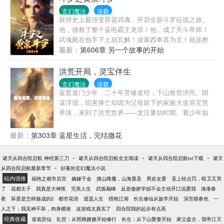
【叮！恭喜宿主获得朱雀玉佩、星尘魔器、把控魔
玄幻魔法
连载
器、战令币*965、蜂蜜*167、灰蒜*70、....】
获得史上最强变异器武魂，开启全新斗罗征战之旅。
【叮！....】手握无敌系统，看肖峰如何携手红颜，踏
他，拯救了整个蓝电霸王龙宗！他，成了天斗帝师！
上世界之巅。
武魂殿在他手下土崩瓦解！波塞西奉其为主！就连教
皇比比东与圣女千仞雪为之倾倒……
最新：
第606章 另一个故事的开始
洪荒开局，灵宝伴生
玄幻魔法
连载
蓝星道门少年，二十年苦修道经，下山救世济民。阴
谋浮现，陷害身亡却因为父母留下的家族大道异宝世
界珠，来到了洪荒世界——龙汉量劫时期。看少年如
何在，因果循环，天道无偿，大道至高的洪荒世界
——于世长存，于世不朽。
最新：
第303章 蓝星生活，完结撒花
-
-
-
诸天从四合院启航 神经第三刀
诸天从四合院启航全文阅读
诸天从四合院启航txt下载
诸天
-
从四合院启航最新章节
好看的玄幻魔法小说
站内强推
福艳之都市后宫
嫡嫁千金
搜山降魔，山海显圣
男欢女爱
圣上轻点罚，暗卫又哭
了
花都太子
我真是大神医
完美人生
武炼巅峰
反差傲娇学姐不会主动开口说爱我
渔港春
夜
坏蛋是怎样炼成的2
都市花语
逍遥人生
猎艳江湖
长生修仙从族学开始
深宫锁春色
一
人之下：我见神不坏，肉身横推
这游戏太真实了
四合院我的起步有点高
经典收藏
道诡异仙
乱世：从照顾嫂嫂开始修行
长生：从下山娶妻开始
家父盘古，我帝江灭