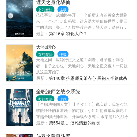
了。
遮天之身化战仙
支持正版茶~~
玄幻魔法
连载
茫茫宇宙，成仙路将开，一个前所未有的黄金大世到
来，一个少年走出秘境，进入浩大的仙侠世界，携三
世的遗志，登上了万族争渡路途，登天路，踏歌行，
化战仙，弹指遮天！
最新：
第216章 羽化大帝？
天地剑心
玄幻魔法
连载
天地之间，应稳行正义之道！剑者，君子也；剑心
者，君子之心也！天地剑心，天地之正义也！一切就
从这里开始了……
最新：
第140章 护恩师兄弟齐心 黑袍人半路截杀
全职法师之战令系统
玄幻魔法
连载
【全职法师同人文】【全收！！】说实话，我怎么能
够眼睁睁的看着晚上的时候，小姐姐们孤单寂寞呢？
穿越全职法师世界，开局战令系统....跟某游戏的战令
类似。完成任务获得经验，经验能够提升战令等级。
最新：
第554章 。淡雅清新的灵灵
【叮！是否确定购买典藏战令卡】“确定！”【叮！恭喜
宿主连升30级】【叮！您的战令等级提升至75级】
斗罗之黄泉斗罗