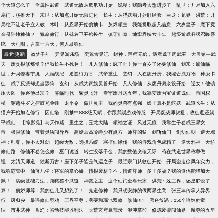
个天道怎么了
全属性武道
武道无敌从鹰爪功开始
诡秘：我隐者太想进步了
乱世：开局加入六
扇门，横推天下
末世：从加点开始无限进化
长生：从猎妖船开始肝经验
巨龙：龙界
洪荒：开
局绝不让老子立人教
木叶：从忍界开始的抽卡
灰烬领主
我能提取超凡信息
六岁皇子：麾下竟
全是陆地神仙？
氪命修行：从锦衣卫开始长生
镇守仙秦：地牢吞妖六十年
超级游戏升级召唤系
统
天机阁，吾掌一片天，何人敢称仙
最近更新
盗梦千年
异界游乐场
蛮荒古界记
封神：拜师元始，我竟成了周武王
大周第一武
夫
废灵根修炼慢？但我长生不死啊！
凡人修仙：疯了吧！你一百岁了还要修仙
剑来：谪仙临
世，开局娶妻宁姚
天骄战纪
逍遥行万古
武帝重生
玄幻：人在废丹房，我能合成万物
神级卡
徒
成了反派却想当舔狗
玄幻：从成为家族灵兽开始
凡人修仙：从废丹房杂役开始
逆女！他镇
压大凶，你逐他出宗？
雾临时代
聚灵飞升
看守废丹房五年，我靠变废为宝证道成仙
帝国权
杖
穿越斗罗之擂鼓瓮金锤
太平令
傲世灵主
我的灵兽有点强
娘子真不是蛇妖
武道长生：从
猎户开始加点修行
囚仙塔
刚抽中SSS级天赋，你跟我说游戏停服
开局废柴师叔祖，收徒返还躺
平成仙
【综影视】与天作赌
重生之，玉龙大陆
领袖之证：风过无痕
我靠生子卷成三界女
帝
极限修仙
带着灵诀闯异界
离婚后高冷爵少有点方
师尊凶猛
剑斩仙门
剑动仙朝
逆天邪
神：师尊，你不太对劲
超级无敌，选择系统
寒棺仙缘传
我的游戏角色成精了
逆天邪神
天骄
修仙路：修仙不卷怎么修
巫门诡道
转生没落千金，我的数值突破天际
苟在武道世界称尊做
祖
太清天师道
独断万古！座下弟子皆是气运之子
最强宗门从收徒开始
开局盗走徐凤年实力，
我称霸雪中
仙落凡尘：将军的掌心娇
情根废材？不，情道尊师
多子多福？我的道侣能增加天
赋！
满级基础刀法，屠戮整个武道
神戮之主
这个仙门全靠玩家
洪荒：这三界，还是朕说了
算！
病娇师尊：我的徒儿又想跑了！
鬼道修神
我只想安静的做两界生意
张三丰传承人异界
行
缓归乡
最强修仙弱鸡
三界至尊：我要和瑶池双修
修仙KPI
黑色旋涡：356个暗蚀的童
话
市井武神
西幻：被动技能胜利法
大荒玄穹彝荒录
混沌掌印
修炼废柴闯仙界
魔尊的五星