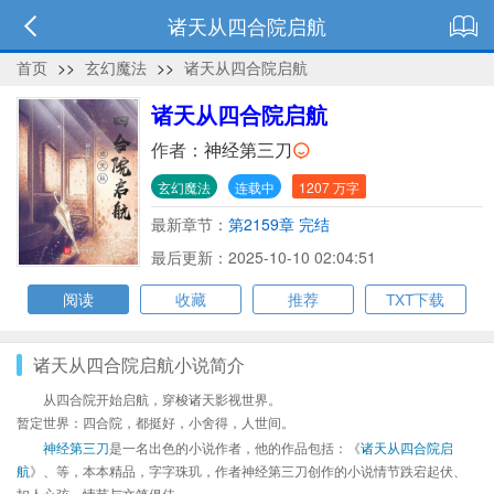
诸天从四合院启航
首页
>>
玄幻魔法
>>
诸天从四合院启航
诸天从四合院启航
作者：
神经第三刀
玄幻魔法
连载中
1207 万字
最新章节：
第2159章 完结
最后更新：2025-10-10 02:04:51
阅读
收藏
推荐
TXT下载
诸天从四合院启航小说简介
从四合院开始启航，穿梭诸天影视世界。
暂定世界：四合院，都挺好，小舍得，人世间。
神经第三刀
是一名出色的小说作者，他的作品包括：《
诸天从四合院启
航
》、等，本本精品，字字珠玑，作者神经第三刀创作的小说情节跌宕起伏、
扣人心弦，情节与文笔俱佳。