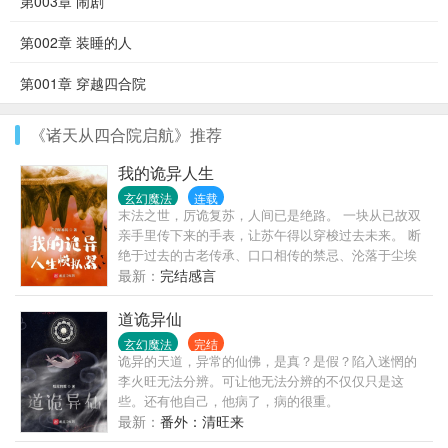
第003章 闹剧
第002章 装睡的人
第001章 穿越四合院
《诸天从四合院启航》推荐
我的诡异人生
玄幻魔法
连载
末法之世，厉诡复苏，人间已是绝路。 一块从已故双
亲手里传下来的手表，让苏午得以穿梭过去未来。 断
绝于过去的古老传承、口口相传的禁忌、沦落于尘埃
里的技艺，由此重新焕发生机。 密藏域中，以经咒、
最新：
完结感言
供物、自我的躯壳系缚厉诡的法门； 灶神教内，炼油
称米油炸诡的技艺…… 薪火由此重燃， 笼罩现在与未
道诡异仙
来的混沌谜团，被火光映照出些微轮廓……
玄幻魔法
完结
诡异的天道，异常的仙佛，是真？是假？陷入迷惘的
李火旺无法分辨。可让他无法分辨的不仅仅只是这
些。还有他自己，他病了，病的很重。
最新：
番外：清旺来