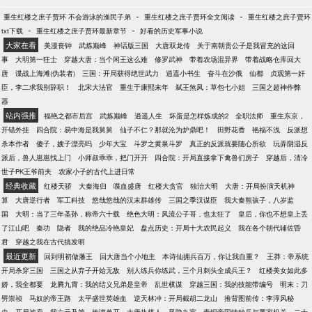
-
-
重生红楼之庶子贾环 不会游泳的渔民子弟
重生红楼之庶子贾环全文阅读
重生红楼之庶子贾环
-
-
txt下载
重生红楼之庶子贾环最新章节
好看的历史军事小说
大家在看
美漫丧钟
武炼巅峰
神话版三国
大唐双龙传
关于南朝贵公子是我冒充的这回
事
大明第一狂士
穿越大唐：当个闲王这么难
修罗武神
带着农场混异界
带着战略仓库回大
唐
谍战上海滩(伪装者)
三国：开局获得绝世武力
逍遥小书生
奋斗在沙俄
仙都
贞观第一奸
臣，李二求我别辞职！
北宋大法官
重生于康熙末年
弑王煞凤：草包七小姐
三国之超神作弊
器
站内强推
福艳之都市后宫
武炼巅峰
逍遥人生
坏蛋是怎样炼成的2
全职法师
重生东京，
开错外挂
四合院：易中海是我舅舅
仙子不仁？那就沦为炉鼎吧！
田野花香
艳福不浅
反派想
杀本作者
傻子，嫂子漂亮吗
少年大宝
斗罗之黄泉斗罗
真正的反派就要随心所欲
玩弄阴湿反
派后，兽人崽崽找上门
小师叔乖乖，把门开开
四合院：开局直接拿下禽兽们房子
穿越后，清冷
世子PK王爷前夫
农家小子的古代上进日常
经典收藏
红楼天骄
大秦海归
喋血盛唐
红楼大贪官
独治大明
大唐：开局扮演天机神
算
大唐逆行者
军工科技
悠哉悠哉的汉末群雄传
三国之季汉谋臣
我大秦熊孩子，八岁监
国
大明：当了三年圣孙，称帝六十载
绝色大明：风流公子哥，也太狂了
皇后，你也不想皇上丢
了江山吧
秦功
隐者
我的绝品冷艳皇妃
盘点历史：开局十大农民起义
我在各个朝代辅佐昏
君
穿越之我在古代搞发明
最近更新
回到明初做藩王
回大唐当个小地主
本诗仙拥兵百万，你让我自重？
王莽：帝系统
开局杀穿三国
三国之从弃子开始无敌
别人练兵你练武，三个月刺头全成兵王？
红楼美女如此多
娇，我全都要
龙腾九霄：我的结义兄弟是皇帝
乱世棋谋
穿越三国：我的技能带编号
明末：刀
劈崇祯
马奴的帝王路
太平盛世英雄血
逆天林冲：开局截胡二龙山
推背图前传：李淳风秘