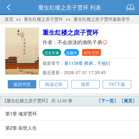
重生红楼之庶子贾环 列表
首页
>>
重生红楼之庶子贾环
>>
重生红楼之庶子贾环最新章节
重生红楼之庶子贾环
作者：
不会游泳的渔民子弟
历史军事
连载中
479 万字
最新章节：
第1139章 师弟，干他们
最后更新：2026-07-31 17:35:45
返回书页
阅读记录
推荐
TXT下载
【重生红楼之庶子贾环】 共 1139 章
【
下一页
】 【
尾页
】
第1章 魂穿贾环
第2章 前世人生