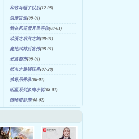
和竹马睡了以后
(12-08)
浪漫官途
(08-01)
我在风花雪月里等你
(08-01)
动漫之后宫之旅
(08-01)
魔艳武林后宫传
(08-01)
邪意都市
(08-01)
都市之最强狂兵
(07-28)
独尊品香录
(08-01)
明星系列多肉小说
(08-01)
猎艳谱群芳
(08-02)