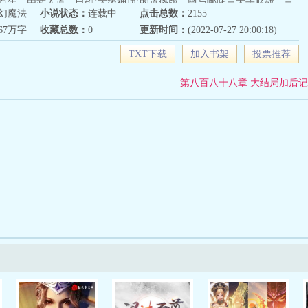
百年，由武入道，自创‘太级神功’的道修版。曾与哪吒三太子赌战，三
幻魔法
小说状态：
连载中
点击总数：
2155
的防御，结果赢了三太子的浑天凌。原始天尊又将浑天凌用天河银沙，
167万字
收藏总数：
0
更新时间：
(2022-07-27 20:00:18)
从新祭练，并在天火中淬练多回，把混天凌内封存的三足金乌练化为炫
练毕之后的混天凌光泛七彩，若隐若现，一只紫色三足金乌与其内尽情
TXT下载
加入书架
投票推荐
‘七彩混天凌’。原始天尊又赐予了两件神器级的宝物，就放他四处云游
佛祖金莲’，本是如来坐下金莲，赌棋输于原始天尊的，此金莲不仅可用
第八百八十八章 大结局加后记
其他诸多神奇妙用，在神界中是最顶级的法宝。另一件更了不得，乃是
底的宝物‘昊天神剑’，此神剑据传是整个星系压缩而成，被原始天尊于
数万年乃成，号称九天十地诸般神魔两界内无坚不摧，以原始天尊之能
剑三成的神威，张三丰只能用出一成的效果，神魔两界就少有人挡了。
叫他三宝道人。张三丰奉师命云游，结识了孙大圣，不打不相识，结为
圣撺掇着跑到西方神界，又认识了鬼精灵的雅典娜。三个人都是没事惹
西方诸神搅了个天翻地覆，被西方诸神‘亲切’的称为‘三害’。后孙悟空
娥归隐花果山，剩下两个也坠入爱河隐居奥林匹亚圣山顶的雅典娜神
来一场灭顶大祸！由于两人互传东西方魔法与道术之密，相互结合，能
西方诸神所忌，两方联合剿灭张三丰，雅典娜于奥林匹亚圣山之颠。二
神，与来犯诸神同归于尽！此役之后东西方神族失去了七位主神，这一
“诸神的黄昏”。而张三丰转生异界大陆的大汉王国，凭借数百年炼成的
开始异界之旅……本文故事也就因此而起！