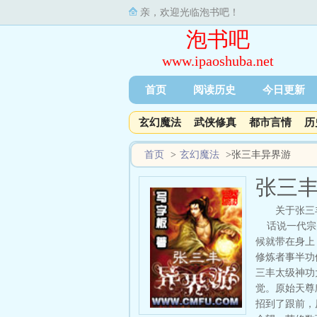
亲，欢迎光临泡书吧！
泡书吧
www.ipaoshuba.net
首页
阅读历史
今日更新
玄幻魔法
武侠修真
都市言情
历
首页
>
玄幻魔法
>
张三丰异界游
张三
关于张三
话说一代宗师
候就带在身上
修炼者事半功
三丰太级神功
觉。原始天尊
招到了跟前，