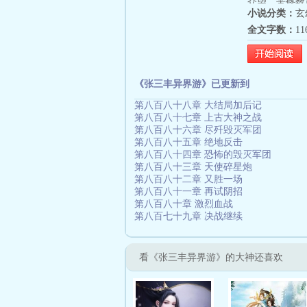
众望，苦修数
小说分类：
玄
天内破不了他
全文字数：
1
赤炼梧桐等物
亟天火之身，
遨游，重取名
了。一件是‘
《张三丰异界游》已更新到
以攻防，还有
第八百八十八章 大结局加后记
原始天尊压箱
第八百八十七章 上古大神之战
天火中祭练了
第八百八十六章 尽歼毁灭军团
也不过发挥神
第八百八十五章 绝地反击
顾此，别人都
第八百八十四章 恐怖的毁灭军团
第八百八十三章 天使碎星炮
兄弟，被孙大
第八百八十二章 又胜一场
事的主，把个
第八百八十一章 再试阴招
成功泡上了嫦
第八百八十章 激烈血战
宫，却不料招
第八百七十九章 决战继续
力大增！被东
人最后自爆其
看《张三丰异界游》的大神还喜欢
天被后世称作
老狐狸智慧，