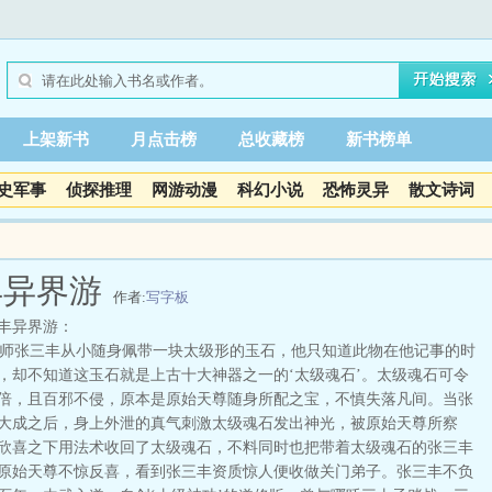
上架新书
月点击榜
总收藏榜
新书榜单
史军事
侦探推理
网游动漫
科幻小说
恐怖灵异
散文诗词
丰异界游
作者:
写字板
丰异界游：
张三丰从小随身佩带一块太级形的玉石，他只知道此物在他记事的时
，却不知道这玉石就是上古十大神器之一的‘太级魂石’。太级魂石可令
倍，且百邪不侵，原本是原始天尊随身所配之宝，不慎失落凡间。当张
大成之后，身上外泄的真气刺激太级魂石发出神光，被原始天尊所察
欣喜之下用法术收回了太级魂石，不料同时也把带着太级魂石的张三丰
原始天尊不惊反喜，看到张三丰资质惊人便收做关门弟子。张三丰不负