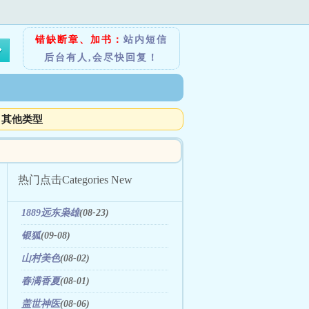
错缺断章、加书：
站内短信
后台有人,会尽快回复！
其他类型
热门点击
Categories New
1889远东枭雄
(08-23)
银狐
(09-08)
山村美色
(08-02)
春满香夏
(08-01)
盖世神医
(08-06)