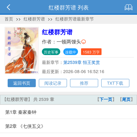
红楼群芳谱 列表
首页
>>
红楼群芳谱
>>
红楼群芳谱最新章节
红楼群芳谱
作者：
一顿两馒头
历史军事
连载中
1583 万字
最新章节：
第2539章 恒王奖赏
最后更新：2026-08-06 16:52:16
返回书页
阅读记录
推荐
TXT下载
【红楼群芳谱】 共 2539 章
【
下一页
】 【
尾页
】
第1章 秦家秦钟
第2章 《七侠五义》