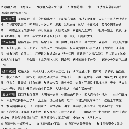
-
-
-
-
红楼群芳谱 一顿两馒头
红楼群芳谱全文阅读
红楼群芳谱txt下载
红楼群芳谱最新章节
好看的历史军事小说
大家在看
美漫丧钟
重生之桃李满天下
1889远东枭雄
红楼如此多娇
农家小子的古代上进日
常
穿越影视风云录
明世祖，中兴大明
绍宋
武炼巅峰
晚明
全家流放：我搬空国库去逃
荒！
蝴蝶效应之穿越甲午
神话版三国
大唐双龙传
暴君闺女五岁半
大明第一狂士
抗战：从
周卫国参军开始
1620！夺舍大明从辽东开始！
寒门崛起
明朝好丈夫
站内强推
福艳之都市后宫
嫡嫁千金
搜山降魔，山海显圣
男欢女爱
花都太子
我真是大神
医
圣上轻点罚，暗卫又哭了
完美人生
武炼巅峰
反差傲娇学姐不会主动开口说爱我
渔港春
夜
都市花语
逍遥人生
坏蛋是怎样炼成的2
猎艳江湖
穿越豪门之娱乐后宫
另谋高嫁：这侯
府夫人我不做了！
四合院：木匠的烟火人间
四合院：从民国三十年开始！
农家小子的古代上进
日常
经典收藏
红楼天骄
中兴大明，从绞杀吴三桂开始
明末逐鹿天下
猎奸者
从驿卒开始当皇
帝
家父万历爷
十国行周
漫威之动漫抽取
大秦海归
三国：乱世第一枭雄
漫威之DNF分解大
师
汉末之并州豪雄
喋血盛唐
红楼大贪官
烽火十国
大唐：开局扮演天机神算
天命：从大业
十二年开始
亮剑：开局单挑山本特工队
大明合伙人
抗战之我的长征
最近更新
回到明初做藩王
大明第一贪官，你说咱杀不得？
回大唐当个小地主
让你带问题女
兵，你全养成特种兵王了？
太上遥
江山绝色榜
陛下，你管这叫没落寒门？
红楼之宁荣在
世
本诗仙拥兵百万，你让我自重？
末世猎皇
明末：我崇祯，再造大明
靖康英雄志
大明
1629：我崇祯，开局单挑皇太极
杀敌换媳妇？我一人屠城！
三国婚介所
北庆朝歌
我给洪武朝
卷绩效
世说新语背后的魏晋
三国董牧传：董卓的董，放牧的牧
大唐执棋人
-
-
-
-
红楼群芳谱 一顿两馒头
红楼群芳谱txt下载
红楼群芳谱最新章节
红楼群芳谱全文阅读