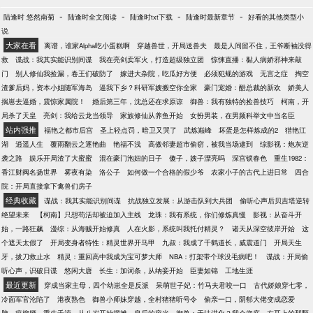
-
-
-
-
陆逢时 悠然南菊
陆逢时全文阅读
陆逢时txt下载
陆逢时最新章节
好看的其他类型小
说
大家在看
离谱，谁家Alpha吃小蛋糕啊
穿越兽世，开局送兽夫
最是人间留不住，王爷断袖没得
救
谍战：我其实能识别间谍
我在亮剑卖军火，打造超级独立团
惊悚直播：黏人病娇邪神来敲
门
别人修仙我捡漏，卷王们破防了
嫁进大杂院，吃瓜好方便
必须犯规的游戏
无言之症
掏空
渣爹后妈，资本小姐随军海岛
逼我下乡？科研军嫂搬空你全家
豪门宠婚：酷总裁的新欢
娇美人
揣崽去逼婚，震惊家属院！
婚后第三年，沈总还在求原谅
御兽：我有独特的捡兽技巧
柯南，开
局杀了天皇
亮剑：我给云龙当领导
家族修仙从养鱼开始
女扮男装，在男频科举文中当名臣
站内强推
福艳之都市后宫
圣上轻点罚，暗卫又哭了
武炼巅峰
坏蛋是怎样炼成的2
猎艳江
湖
逍遥人生
覆雨翻云之逐艳曲
艳福不浅
高傲邻妻超市偷窃，被我当场逮到
综影视：炮灰逆
袭之路
娱乐开局渣了大蜜蜜
混在豪门泡妞的日子
傻子，嫂子漂亮吗
深宫锁春色
重生1982：
香江财阀名扬世界
雾夜有染
洛公子
如何做一个合格的假少爷
农家小子的古代上进日常
四合
院：开局直接拿下禽兽们房子
经典收藏
谍战：我其实能识别间谍
抗战独立发展：从游击队到大兵团
偷听心声后贝吉塔逆转
绝望未来
【柯南】只想苟活却被迫加入主线
龙珠：我有系统，你们修炼真慢
影视：从奋斗开
始，一路狂飙
漫综：从海贼开始修真
人在火影，系统叫我托付精灵？
诸天从深空彼岸开始
这
个遮天太假了
开局变身者特性：精灵世界开马甲
九叔：我成了千鹤道长，威震道门
开局天生
牙，拔刀救止水
精灵：重回高中我成为宝可梦大师
NBA：打架带个球没毛病吧！
谍战：开局偷
听心声，识破日谍
悠闲大唐
长生：加词条，从纳妾开始
臣妻如锦
工地生涯
最近更新
穿成当家主母，四个幼崽全是反派
呆萌世子妃：竹马夫君咬一口
古代娇娘穿七零，
冷面军官沦陷了
港夜熟色
御兽小师妹穿越，全村猪猪听号令
偷亲一口，阴郁大佬变成恋爱