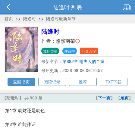
陆逢时 列表
首页
>>
陆逢时
>>
陆逢时最新章节
陆逢时
作者：
悠然南菊
其他类型
连载中
443 万字
最新章节：
第882章 谢夫人的丫鬟
最后更新：2026-08-06 06:10:57
返回书页
阅读记录
推荐
TXT下载
【陆逢时】 共 963 章
【
下一页
】 【
尾页
】
第1章 劫财还是劫色
第2章 谁能作证