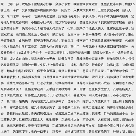
家
七零下乡，农场多了位貌美小辣椒
穿成小农女，我靠空间发家致富
血族贵校小可怜，疯批F5
吻上瘾
斗罗：变身黑猫被降魔捡回武魂殿
阿姐书
入梦六大校草后，丑肥恶女被亲哭
仙行无
忧
朱门宠婢
寻亲者
老弟你再恋爱脑，姐就嫁你死对头
夜夜入怀，清冷师尊为她神魂颠倒
恶
毒继母带崽吃香喝辣
小猫妖孕肚寻夫，糙汉军官夜夜吻
替嫁糙汉夫君？我携超市荒年躺赢
假千
金的苟命日常
伪装乖乖女？被贵校大佬亲哭了
七零大院来了个绝色大美人
改嫁疯批世子爷，我
宠冠京城
高门嫡女黑化后，引雄竞
缘起古蜀
女主不语，只是一味修炼
柔弱师妹不舔了，重生
杀穿修真界
食味长安
肥婆农妻医术超绝，宠夫无度
外室进门？带嫁妆改嫁王爷被娇宠
欠债三
个亿？我诡异世界打工暴富
京圈大佬的恶毒初恋，重生了
华夏无神？满级大佬回归召唤诸神
兽
校社恐雌性！s级雄兽过于热情
一家四口穿兽世，崽带异能来种田
满级大佬五岁半，炼丹御兽成
团宠
误入诡道山海，我靠收录神兽无敌
随爹入赘后，我被继母全家宠上天
荒年我通古今，顿顿
饱餐馋死仇家
挺孕肚种田？失忆相公带我躺赢！
成都，我的爱
野狗咬月
知温赴寒
替师姐网
恋，翻车被仙尊们宠坏了
假千金有弹幕，疯批夫君宠疯了
恶兽夫日日争宠，丑雌哭求放个假
开
局强吻贵校F4，假名媛被宠疯
挨骂涨修为？满城大佬求我当师妹
说我克夫？转嫁摄政王全家悔断
肠
重生之学霸修炼计划
社恐小主播，钓疯各路神豪
仙尊每天都在骂我不成器
全网禁惹！温小
姐的锦鲤杀疯了
直播玄学赶海：反手捞个男模海神
豪门虐爱：恶魔夜少太撩人
八零凝脂美人，
婴语满级成团宠
带兽世众人回现代，开动物园爆火
暮色成溺
别人政斗我招工，不小心成女帝
了
豪门第一姑奶奶
伪装领主女儿后我成神了
诡异职场：陈护士又来值夜班了
国公府丫鬟内卷
日常
穿成兽世恶雌：被九个兽夫亲哭了
主母变豪门后妈，靠武力征服全家
病娇暴君请留步偷个
香
兽校钓系女教授，兽夫们诱引沉沦
侯府忘恩负义？权臣撑腰，我虐渣
竹马的偏爱藏不住
妹
宝随爸入赘，反被继兄们宠上天
蜀地酱事
穿成秀才之女
京婚缠欢
人在秦国，基建，搞钱两手
抓
妹崽疯狂作死，哥哥勾皇帝兜底
穿成京圈权贵男主的恶毒前女友
我是负心渣女啊！你怎么吻
上来了
奶团三岁半，鬼肉一口干！
渡天光
娇软妹宝随军后，禁欲军官沦陷了
神印：我，魔族