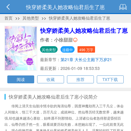
快穿娇柔美人她攻略仙君后生了崽
首页
>>
其他类型
>>
快穿娇柔美人她攻略仙君后生了崽
快穿娇柔美人她攻略仙君后生了崽
作者：
小徐甜甜
其他类型
连载中
496 万字
最新章节：
第21章 大长公主殿下万岁21
最后更新：2026-01-09 18:53:53
阅读
收藏
推荐
TXT下载
快穿娇柔美人她攻略仙君后生了崽小说简介
传闻上清天生仙胎冷情冷欲的海清仙尊，因度神魔劫而入三千凡尘，体会
人间烟火，悟三千大道，历尽凡尘，成就神位。然仙尊历经无数世界，越来越
强,却也越来越清心寡欲，始终遇不到那情劫。上清诸位仙者急得那是昏招百
出，仙尊仍然孑然一生，眼看就要历劫失败，未想她出现了。一位此前查无此
人，现今惊艳四座，将来扬名仙界的娇柔媚美的玉人儿。温黎轻轻眨了眨剪水