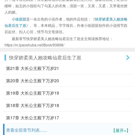
瞳眸，如玉的小指轻勾了勾某人的衣角，清甜一笑，又美，又柔，又带着丝撩
人的媚。
小徐甜甜
是一名出色的小说作者，他的作品包括：《
快穿娇柔美人她攻略
仙君后生了崽
》、等，本本精品，字字珠玑，作者小徐甜甜创作的小说情节跌
宕起伏、扣人心弦，情节与文笔俱佳。
最新章节快穿娇柔美人她攻略仙君后生了崽全文阅读推荐地址：
https://m.ipaoshuba.net/Book/93898/
快穿娇柔美人她攻略仙君后生了崽
第21章 大长公主殿下万岁21
第20章 大长公主殿下万岁20
第19章 大长公主殿下万岁19
第18章 大长公主殿下万岁18
第17章 大长公主殿下万岁17
查看全部章节列表......
【展开+】