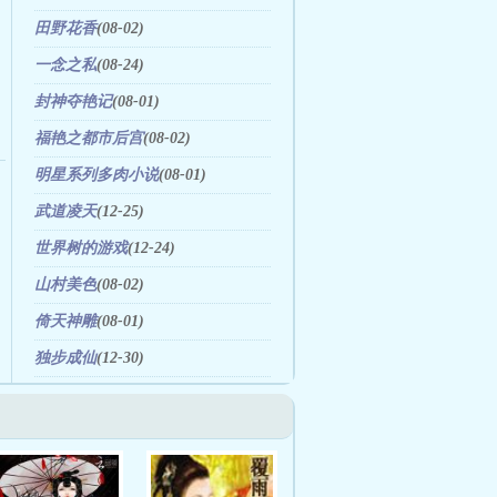
田野花香
(08-02)
一念之私
(08-24)
封神夺艳记
(08-01)
福艳之都市后宫
(08-02)
明星系列多肉小说
(08-01)
武道凌天
(12-25)
世界树的游戏
(12-24)
山村美色
(08-02)
倚天神雕
(08-01)
独步成仙
(12-30)