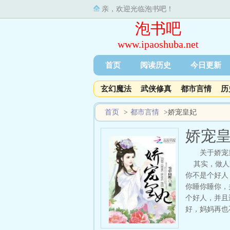
亲，欢迎光临泡书吧！
泡书吧
www.ipaoshuba.net
首页
阅读历史
今日更新
玄幻魔法
武侠修真
都市言情
历
首页
>
都市言情
>
娇宠皇妃
娇宠
关于娇宠
其实，做人家
你不是个好人
你睡你睡你，
个好人，并且
好，妈妈再也