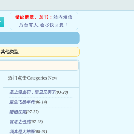
错缺断章、加书：
站内短信
后台有人,会尽快回复！
其他类型
热门点击
Categories New
圣上轻点罚，暗卫又哭了
(03-20)
重生飞扬年代
(06-14)
猎艳江湖
(07-27)
官道之色戒
(07-28)
我真是大神医
(08-01)