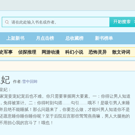
上架新书
月点击榜
总收藏榜
新书榜单
史军事
侦探推理
网游动漫
科幻小说
恐怖灵异
散文诗词
皇妃
作者:
雪中回眸
皇妃：
宠妾宠妃宠后也不难。你只需要掌握两大要素。一：你得让男人知道
，免得被算计。二：你得时刻勾搭……勾引……哦不！是吸引男人来睡
并且绝不能睡腻！那么问题来了，你要怎么做，才能叫男人知道你不是
还愿意睡你睡你睡你呢？至于后院后宫那些莺莺燕燕嘛，男人大腿抱的
不用担心我的宫斗了！哦也！