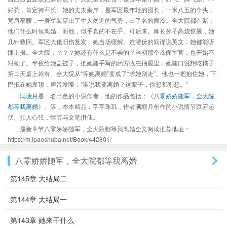
好惹，肯定待不长。她的丈夫秦岸，是军区最年轻的团长，一米八五的个头，
宽肩窄腰，一身军装穿出了生人勿近的气势，出了名的面冷。全大院都在赌：
他们什么时候离婚。而他，似乎真的不在乎。可后来。师长孙子高烧惊厥，她
几针救回。军区大佬旧伤复发，她当场缓解。连潜伏的间谍说英文，她都能听
懂上报。全大院：？？？她还有什么是不会的？当初那个冷面军官，也开始不
对劲了。半夜给她盖被子，把她随手写的药方收在抽屉里，她随口说想吃橘子
第二天桌上就有。全大院从“等她离婚”变成了“求她别走”。他也一把抱住她，下
巴抵在她发顶，声音发哑：“谁说我要离婚？这辈子，你想都别想。”
满塘月
是一名出色的小说作者，他的作品包括：《
八零娇娇随军，全大院
都等我离婚
》、等，本本精品，字字珠玑，作者满塘月创作的小说情节跌宕起
伏、扣人心弦，情节与文笔俱佳。
最新章节八零娇娇随军，全大院都等我离婚全文阅读推荐地址：
https://m.ipaoshuba.net/Book/442801/
八零娇娇随军，全大院都等我离婚
第145章 大结局二
第144章 大结局一
第143章 她来干什么