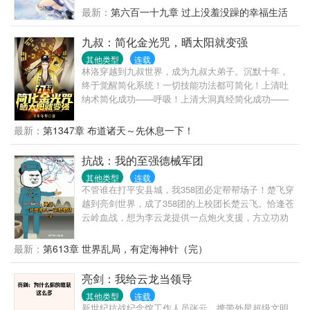
绝对会倒霉！不久后……队员们挑着扁担，挥汗如雨
最新：
第六百一十九章 过上没羞没躁的幸福生活
的为甘蔗地浇水。夏黎靠着玻璃瓶子、注射器弄出自
动水泵浇地。村民们多用了一点蜡烛，心疼得心绞
九叔：简化金光咒，晒太阳就变强
痛。夏梨用一点儿盐和碳粉做成干电池，用上免费电
灯。队员们：不行！！！夏黎必须得好好亲近！夏
其他类型
连载
林洛穿越到九叔世界，成为九叔大弟子。沉默十年，
黎：谢邀，已被特招入伍，目前在“国家队”。——海军
终于觉醒简化系统！一切技能功法都可简化！上清吐
陆战队最冷漠、禁欲，无人敢亲近的军官陆定远，第
纳术简化成功——呼吸！上清大洞真经简化成功——
一次见未来媳妇，她在和人贩子买孩子（误）。第二
大口呼吸！上清闪电奔雷拳简化成功——摩擦起电！
次见媳妇，她在黑市倒买倒卖（误）。第三次见媳
犹如天书的修炼真诀在林洛面前变得纯粹，简单！九
妇，她在帮特务修无线电发射台（误）。陆定远：
最新：
第1347章 布道诸天～先休息一下！
叔：看见那个小天师了吗？我徒弟！四目：一休，让
……后来：真香！
你徒弟给我师侄当丫鬟，你不亏！千鹤：什么！我又
抗战：我的至强德械军团
要打巅峰赛！还好，这次我有通天代！阿洛救我！半
其他类型
连载
碗清水照乾坤，一张灵符命鬼神。脚踏阴阳八卦步，
不管谁在打平安县城，我358团必定帮帮场子！楚飞穿
手执木剑斩妖魂。挥泪洒酒英灵地，道气长存天地
越到亮剑世界，成了358团的上校团长楚云飞。恰逢苍
人。红绳糯米今犹在，不见当年林道人！万界祖师九
云岭血战，想为李云龙提供一点炮火支援，方立功劝
叔又添新弟子——林洛！—iii—
阻道：“第二战区闫长官三令五申，与友军作战需要有
书面命令，违者严惩不贷！”“不，我楚某人一定要帮帮
最新：
第613章 世界乱局，有定海神针（完）
场子！”李云龙大婚，我要帮场子；平安格勒，我要帮
场子；三大战役，更要帮场子；每帮一次场子，楚某
亮剑：我给云龙当领导
人实力翻倍，从晋绥军到长津湖，还是帮场子最有
其他类型
连载
效。
新世纪抗战纪念馆工作人员张云，携带外星超级文明