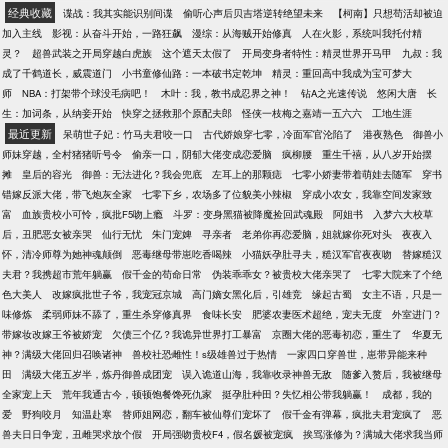
经典收藏
谍战：我其实能识别间谍
偷听心声后贝吉塔逆转绝望未来
【柯南】只想苟活却被迫
加入主线
影视：从奋斗开始，一路狂飙
漫综：从海贼开始修真
人在火影，系统叫我托付精
灵？
超兽武装之开局穿越白虎族
这个遮天太假了
开局变身者特性：精灵世界开马甲
九叔：我
成了千鹤道长，威震道门
小书童修仙路：一本破书定乾坤
精灵：重回高中我成为宝可梦大
师
NBA：打架带个球没毛病吧！
木叶：我，教书成忍界之神！
钻A之光速传说
悠闲大唐
长
生：加词条，从纳妾开始
快穿之拯救那个原配夫郎
怪侠一枝梅之嘉靖一五六六
工地生涯
最近更新
呆萌世子妃：竹马夫君咬一口
古代娇娘穿七零，冷面军官沦陷了
港夜熟色
御兽小
师妹穿越，全村猪猪听号令
偷亲一口，阴郁大佬变成恋爱脑
疯柳腰
重生千禧，从八岁开始摆
摊
皇后的容光
御兽：无法进化？我会兜底
左耳上的那颗痣
七零小娇妻带着萌娃去随军
穿书
错嫁反派大佬，带飞炮灰全家
七零下乡，农场多了位貌美小辣椒
穿成小农女，我靠空间发家致
富
血族贵校小可怜，疯批F5吻上瘾
斗罗：变身黑猫被降魔捡回武魂殿
阿姐书
入梦六大校草
后，丑肥恶女被亲哭
仙行无忧
朱门宠婢
寻亲者
老弟你再恋爱脑，姐就嫁你死对头
夜夜入
怀，清冷师尊为她神魂颠倒
恶毒继母带崽吃香喝辣
小猫妖孕肚寻夫，糙汉军官夜夜吻
替嫁糙汉
夫君？我携超市荒年躺赢
假千金的苟命日常
伪装乖乖女？被贵校大佬亲哭了
七零大院来了个绝
色大美人
改嫁疯批世子爷，我宠冠京城
高门嫡女黑化后，引雄竞
缘起古蜀
女主不语，只是一
味修炼
柔弱师妹不舔了，重生杀穿修真界
食味长安
肥婆农妻医术超绝，宠夫无度
外室进门？
带嫁妆改嫁王爷被娇宠
欠债三个亿？我诡异世界打工暴富
京圈大佬的恶毒初恋，重生了
华夏无
神？满级大佬回归召唤诸神
兽校社恐雌性！s级雄兽过于热情
一家四口穿兽世，崽带异能来种
田
满级大佬五岁半，炼丹御兽成团宠
误入诡道山海，我靠收录神兽无敌
随爹入赘后，我被继母
全家宠上天
荒年我通古今，顿顿饱餐馋死仇家
挺孕肚种田？失忆相公带我躺赢！
成都，我的
爱
野狗咬月
知温赴寒
替师姐网恋，翻车被仙尊们宠坏了
假千金有弹幕，疯批夫君宠疯了
恶
兽夫日日争宠，丑雌哭求放个假
开局强吻贵校F4，假名媛被宠疯
挨骂涨修为？满城大佬求我当师