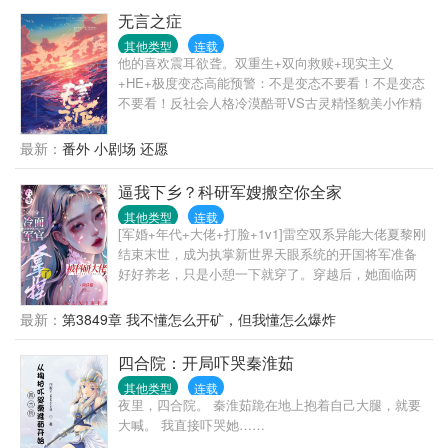
活。
无言之症
其他类型
连载
他的喜欢震耳欲聋。双重生+双向救赎+现实主义
+HE+极度变态高能预警：不是变态不要看！不是变态
不要看！反社会人格冷漠酷哥VS古灵精怪貌美小作精
许弥被囚禁了三个月以后，因为一句分手，被陈荒年
杀死了。最后一刻，他才发现，自己朝夕相处的男朋
最新：
番外 小剧场 还愿
友，是反社会人格。再次睁开眼，回到十年前，他们
最相爱的时候。许弥想阻止陈荒年犯下错误。可每一
逼我下乡？科研军嫂搬空你全家
次案发现场，陈荒年都会阴森森地出现在他身后，笑
其他类型
连载
着抱住他。随着时间线再度重合，许弥终于明白，陈
[军婚+年代+大佬+打脸+1v1]雷空双系异能大佬夏黎刚
荒年在跟他玩猫和老鼠。他是老鼠。陈荒年是猫。
结束末世，成为执掌新世界天眼系统的开国将军准备
好好养老，只是小憩一下就穿了。穿越后，她面临两
个选择：——要么嫁给一个让她结婚后让着小三的自
以为是妈宝男，要么下乡去穷乡僻壤的地方当知青。
最新：
第3849章 我不懂怎么开矿，但我懂怎么爆炸
夏黎：拳头硬了！就这样的小白脸，我一拳能打一个
加强连！努力为首长爹官复原职，成为首长爹最贴心
四合院：开局吓哭秦淮茹
的米虫小棉袄好好养老他不香吗？可是努力着，努力
其他类型
连载
着，夏黎回头一看。嗯？我这军职怎么比我首长爹还
夜里，四合院。 秦淮茹跪在地上抱着自己大腿，就要
高了？南岛一大队来了位漂亮新知青，小姑娘一身痞
大喊。 我直接吓哭她……
气，听说一脚就能把人踹骨折，思想不正，和她亲近