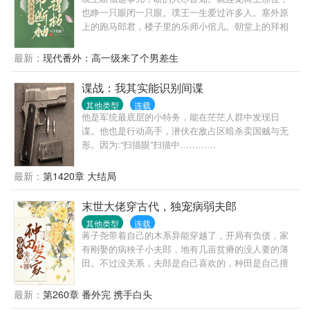
也睁一只眼闭一只眼。璞王一生爱过许多人。塞外原
上的跑马郎君，楼子里的乐师小倌儿。朝堂上的拜相
之人，幽幽谷中方外之仙。但后来，他悟了。爱恨不
过一息，生死，不过百年。
最新：
现代番外：高一级来了个男差生
谍战：我其实能识别间谍
其他类型
连载
他是军统最底层的小特务，能在茫茫人群中发现日
谍。他也是行动高手，潜伏在敌占区暗杀卖国贼与无
形。因为:“扫描眼”扫描中…………
最新：
第1420章 大结局
末世大佬穿古代，独宠病弱夫郎
其他类型
连载
蒋子尧带着自己的木系异能穿越了，开局有负债，家
有刚娶的病秧子小夫郎，地有几亩贫瘠的没人要的薄
田。不过没关系，夫郎是自己喜欢的，种田是自己擅
长的，至于负债，那就更不是问题了！异能在手，啥
都不愁。一个从末世穿到古代，手握异能，种田养
最新：
第260章 番外完 携手白头
家，发家致富的故事。平平淡淡，细水长流的农家生