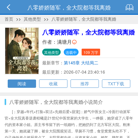
八零娇娇随军，全大院都等我离婚
首页
>>
其他类型
>>
八零娇娇随军，全大院都等我离婚
八零娇娇随军，全大院都等我离婚
作者：
满塘月
其他类型
连载中
109 万字
最新章节：
第145章 大结局二
最后更新：2026-07-04 23:40:16
阅读
收藏
推荐
TXT下载
八零娇娇随军，全大院都等我离婚小说简介
[；穿越+年代+打脸+双洁+先婚后爱+甜宠]；娇气中医女主×冷面行动派军
官×全大院真香逆袭程曦是21世纪中医世家的大学生，一睁眼，她穿成了八零年
代的资本家小姐。原主爷爷留下的一纸婚约，把她扔到了北方军区大院。刚来
第一天，她就崴了脚，被全大院围观笑话。旱厕不习惯，食堂窝窝头吃不下，
自己做饭差点把厨房点了。大院里都在传：这资本家小姐，娇气、脾气差、不