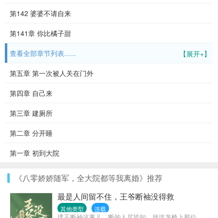
第142 婆婆不请自来
第141章 你比橘子甜
查看全部章节列表......
【展开+】
第五章 第一次被人关在门外
第四章 自己来
第三章 建厕所
第二章 分开睡
第一章 初到大院
《八零娇娇随军，全大院都等我离婚》推荐
最是人间留不住，王爷断袖没得救
其他类型
连载
璞王断袖这事儿，断的人尽皆知。就连龙椅上那位，