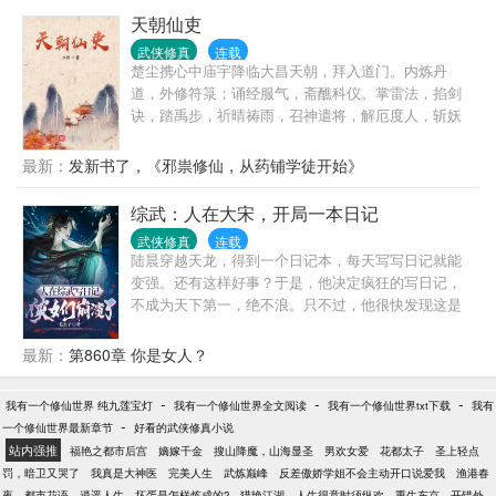
天朝仙吏
武侠修真
连载
楚尘携心中庙宇降临大昌天朝，拜入道门。内炼丹
道，外修符箓；诵经服气，斋醮科仪。掌雷法，掐剑
诀，踏禹步，祈晴祷雨，召神遣将，解厄度人，斩妖
除魔...
最新：
发新书了，《邪祟修仙，从药铺学徒开始》
综武：人在大宋，开局一本日记
武侠修真
连载
陆晨穿越天龙，得到一个日记本，每天写写日记就能
变强。还有这样好事？于是，他决定疯狂的写日记，
不成为天下第一，绝不浪。只不过，他很快发现这是
一个综武的世界，而且一个又一个女主出现在他面
前。而她们似乎哪里有些不对。王语嫣不再钟情她的
最新：
第860章 你是女人？
表哥，小龙女与杨过成不了神雕侠侣，黄蓉更是没有
了靖哥哥……
-
-
-
我有一个修仙世界 纯九莲宝灯
我有一个修仙世界全文阅读
我有一个修仙世界txt下载
我有
-
一个修仙世界最新章节
好看的武侠修真小说
站内强推
福艳之都市后宫
嫡嫁千金
搜山降魔，山海显圣
男欢女爱
花都太子
圣上轻点
罚，暗卫又哭了
我真是大神医
完美人生
武炼巅峰
反差傲娇学姐不会主动开口说爱我
渔港春
夜
都市花语
逍遥人生
坏蛋是怎样炼成的2
猎艳江湖
人生得意时须纵欢
重生东京，开错外