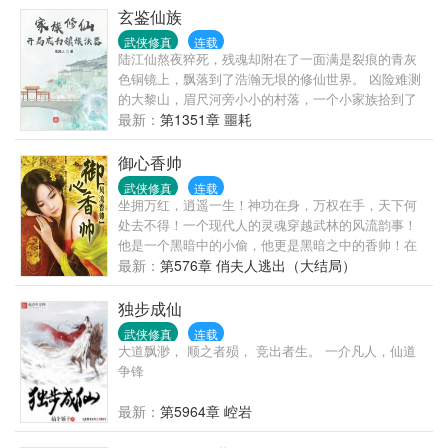
累累白骨。 滚滚长江东逝水，浪花淘尽英雄，是非成
玄鉴仙族
败转头空。 青山依旧在，几度夕阳红。 书不悲剧！
武侠修真
连载
陆江仙熬夜猝死，残魂却附在了一面满是裂痕的青灰
色铜镜上，飘落到了浩瀚无垠的修仙世界。 凶险难测
的大黎山，眉尺河旁小小的村落，一个小家族拾到了
这枚镜子，于是传仙道授仙法，开启波澜壮阔的新时
最新：
第1351章 噩耗
代。 (家族修仙，不圣母，种田，无系统，群像文)
御心香帅
武侠修真
连载
坐拥万红，逍遥一生！神功在身，万权在手，天下何
处去不得！一个现代人的灵魂穿越武林的风流韵事！
他是一个黑暗中的小偷，他更是黑暗之中的香帅！在
前后两代武林十花，几位师娘以及众多的美人美妇的
最新：
第576章 俏夫人逃出（大结局）
帮助之下，他成为了这一个大陆最顶端的存在！整一
个大陆几乎所有的美人都被他收入后宫之中！而故事
独步成仙
的开端，是从他将上一代武林十花的花魁沈雪柔给采
武侠修真
连载
了开始……
大道飘渺， 顺之者殒， 竞出者生。 一介凡人，仙道
争锋
最新：
第5964章 崆岩