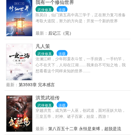
我有一个修仙世界
武侠修真
连载
陈莫白，仙门第五高中高三学子，正在努力复习准备
考取大道院，努力的方向是：开发一个新的世界
最新：
后记三（完）
凡人策
武侠修真
连载
沧澜江畔，少年郎蓑衣斗笠，一手持酒，一手钓竿，
心不在天下，人却在江湖……我来自不可知之地，我
想看看这个同样未知的世界……
最新：
第3593章 完本感言
洪荒武祖传
武侠修真
连载
穿越洪荒，成为第一人巫，创武道，面对巫妖大劫，
三皇五帝，封神、诸子百家，始皇，西游！
最新：
第八百五十二章 永恒是束缚，超脱是流