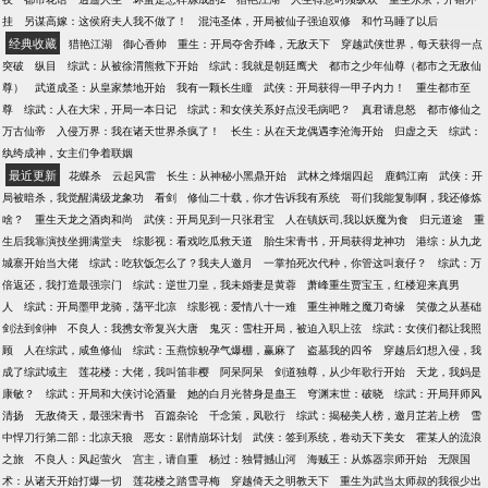
挂
另谋高嫁：这侯府夫人我不做了！
混沌圣体，开局被仙子强迫双修
和竹马睡了以后
经典收藏
猎艳江湖
御心香帅
重生：开局夺舍乔峰，无敌天下
穿越武侠世界，每天获得一点
突破
纵目
综武：从被徐渭熊救下开始
综武：我就是朝廷鹰犬
都市之少年仙尊（都市之无敌仙
尊）
武道成圣：从皇家禁地开始
我有一颗长生瞳
武侠：开局获得一甲子内力！
重生都市至
尊
综武：人在大宋，开局一本日记
综武：和女侠关系好点没毛病吧？
真君请息怒
都市修仙之
万古仙帝
入侵万界：我在诸天世界杀疯了！
长生：从在天龙偶遇李沧海开始
归虚之天
综武：
纨绔成神，女主们争着联姻
最近更新
花蝶杀
云起风雷
长生：从神秘小黑鼎开始
武林之烽烟四起
鹿鹤江南
武侠：开
局被暗杀，我觉醒满级龙象功
看剑
修仙二十载，你才告诉我有系统
哥们我能复制啊，我还修炼
啥？
重生天龙之酒肉和尚
武侠：开局见到一只张君宝
人在镇妖司,我以妖魔为食
归元道途
重
生后我靠演技坐拥满堂夫
综影视：看戏吃瓜救天道
胎生宋青书，开局获得龙神功
港综：从九龙
城寨开始当大佬
综武：吃软饭怎么了？我夫人邀月
一掌拍死次代种，你管这叫衰仔？
综武：万
倍返还，我打造最强宗门
综武：逆世刀皇，我未婚妻是黄蓉
萧峰重生贾宝玉，红楼迎来真男
人
综武：开局墨甲龙骑，荡平北凉
综影视：爱情八十一难
重生神雕之魔刀奇缘
笑傲之从基础
剑法到剑神
不良人：我携女帝复兴大唐
鬼灭：雪柱开局，被迫入职上弦
综武：女侠们都让我照
顾
人在综武，咸鱼修仙
综武：玉燕惊鲵孕气爆棚，赢麻了
盗墓我的四爷
穿越后幻想入侵，我
成了综武域主
莲花楼：大佬，我叫笛非樱
阿呆阿呆
剑道独尊，从少年歌行开始
天龙，我妈是
康敏？
综武：开局和大侠讨论酒量
她的白月光替身是蛊王
穹渊末世：破晓
综武：开局拜师风
清扬
无敌倚天，最强宋青书
百篇杂论
千念策，凤歌行
综武：揭秘美人榜，邀月芷若上榜
雪
中悍刀行第二部：北凉天狼
恶女：剧情崩坏计划
武侠：签到系统，卷动天下美女
霍某人的流浪
之旅
不良人：风起萤火
宫主，请自重
杨过：独臂撼山河
海贼王：从炼器宗师开始
无限国
术：从诸天开始打爆一切
莲花楼之踏雪寻梅
穿越倚天之明教天下
重生为武当太师叔的我很少出