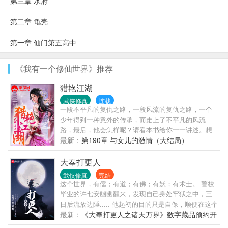
第三章 水府
第二章 龟壳
第一章 仙门第五高中
《我有一个修仙世界》推荐
猎艳江湖
武侠修真
连载
一段不平凡的复仇之路，一段风流的复仇之路，一个
少年得到一种意外的传承，而走上了不平凡的风流
路，最后，他会怎样呢？请看本书给你一一讲述。想
看刺激的点击！！本书既是是以一部好看的武侠小
最新：
第190章 与女儿的激情（大结局）
说，敬请阅读与收藏！
大奉打更人
武侠修真
完结
这个世界，有儒；有道；有佛；有妖；有术士。 警校
毕业的许七安幽幽醒来，发现自己身处牢狱之中，三
日后流放边陲..... 他起初的目的只是自保，顺便在这个
没有人权的社会里当个富家翁悠闲度日。 ...... 多年
最新：
《大奉打更人之诸天万界》数字藏品预约开
后，许七安回首前尘，身后是早已逝去的敌人，以及
始啦！