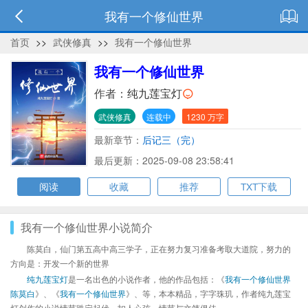
我有一个修仙世界
首页
>>
武侠修真
>>
我有一个修仙世界
我有一个修仙世界
作者：
纯九莲宝灯
武侠修真
连载中
1230 万字
最新章节：
后记三（完）
最后更新：2025-09-08 23:58:41
阅读
收藏
推荐
TXT下载
我有一个修仙世界小说简介
陈莫白，仙门第五高中高三学子，正在努力复习准备考取大道院，努力的
方向是：开发一个新的世界
纯九莲宝灯
是一名出色的小说作者，他的作品包括：《
我有一个修仙世界
陈莫白
》、《
我有一个修仙世界
》、等，本本精品，字字珠玑，作者纯九莲宝
灯创作的小说情节跌宕起伏、扣人心弦，情节与文笔俱佳。