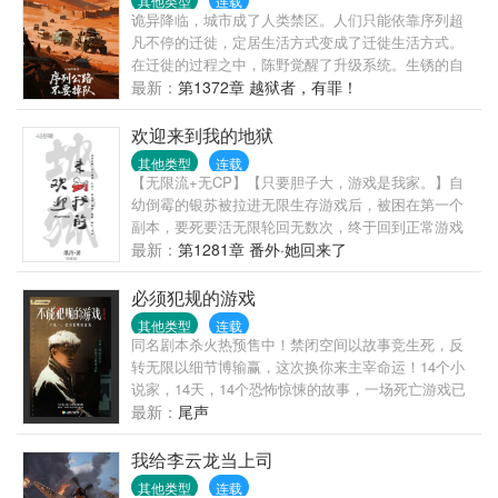
其他类型
连载
情况有些不太对劲！为什么她身边优秀的雄性越来越
诡异降临，城市成了人类禁区。人们只能依靠序列超
多，还越来越粘人？！
凡不停的迁徙，定居生活方式变成了迁徙生活方式。
在迁徙的过程之中，陈野觉醒了升级系统。生锈的自
行车在他手中蜕变为装甲战车。破旧帐篷进化成移动
最新：
第1372章 越狱者，有罪！
堡垒。当别人为半块压缩饼干拼命时，他的房车已装
载着自动净水系统和微型生态农场。但真正的危机来
欢迎来到我的地狱
自迷雾深处——那些杀不死的诡异追逐着迁徙车辙。
其他类型
连载
诡异无法杀死，除非序列超凡。超过百种匪夷所思的
【无限流+无CP】【只要胆子大，游戏是我家。】自
序列超凡。超百种奇异奇物……又有书名：
幼倒霉的银苏被拉进无限生存游戏后，被困在第一个
副本，要死要活无限轮回无数次，终于回到正常游戏
进程。终于不用面对同一批怪物的银苏泪流满面，决
最新：
第1281章 番外·她回来了
定好好和怪物们交朋友，再也不打他们了。众人看着
随手捏爆怪物，渣都不剩的银苏：灰都扬了是吧！后
必须犯规的游戏
来游戏里多了一条禁忌：远离银苏，她有病！
其他类型
连载
同名剧本杀火热预售中！禁闭空间以故事竞生死，反
转无限以细节博输赢，这次换你来主宰命运！14个小
说家，14天，14个恐怖惊悚的故事，一场死亡游戏已
经开始。14个悬疑小说作家被“邀请”到一个神秘场所，
最新：
尾声
每个人都必须即兴创作一个悬疑故事说给其他人听，
说完后所有人打分，得分最高的人可以决定每个人的
我给李云龙当上司
生死！然而诡异事件接连发生，人数日趋减少。神秘
其他类型
连载