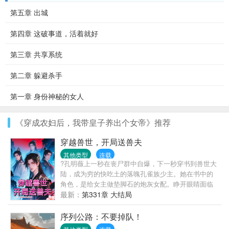
第五章 出城
第四章 这破事道，活着就好
第三章 共享系统
第二章 躲避杀手
第一章 身份神秘的女人
《穿成农妇后，我带皇子养出个女帝》推荐
穿越兽世，开局送兽夫
其他类型
连载
?孔明薇上一秒在丧尸群中自爆，下一秒穿书到兽世大
陆，成为穷的快吃土的落魄孔雀族少主。她在书中的
角色，是给女主做垫脚石的炮灰女配。睁开眼睛面临
着举族尽灭的天崩开局。孔明薇双眼一闭想回去，想
最新：
第331章 大结局
多了，回不去了！她面临着穿越即死亡的剧情，只好
走一步看一步，主打一个“剧情让我死，我偏要花式苟
序列公路：不要掉队！
活”，谁也别想按剧本带我走！苟着苟着，孔明薇发现