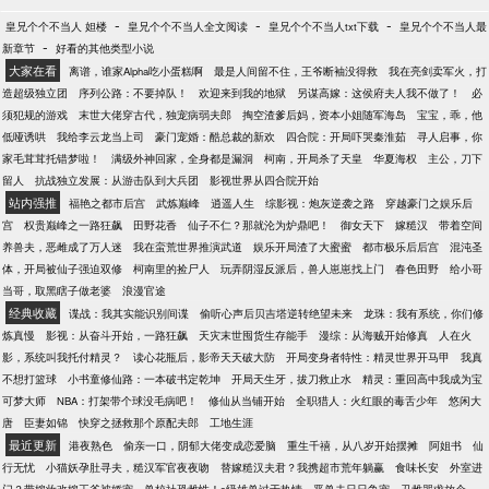
-
-
-
皇兄个个不当人 妲楼
皇兄个个不当人全文阅读
皇兄个个不当人txt下载
皇兄个个不当人最
-
新章节
好看的其他类型小说
大家在看
离谱，谁家Alpha吃小蛋糕啊
最是人间留不住，王爷断袖没得救
我在亮剑卖军火，打
造超级独立团
序列公路：不要掉队！
欢迎来到我的地狱
另谋高嫁：这侯府夫人我不做了！
必
须犯规的游戏
末世大佬穿古代，独宠病弱夫郎
掏空渣爹后妈，资本小姐随军海岛
宝宝，乖，他
低哑诱哄
我给李云龙当上司
豪门宠婚：酷总裁的新欢
四合院：开局吓哭秦淮茹
寻人启事，你
家毛茸茸托错梦啦！
满级外神回家，全身都是漏洞
柯南，开局杀了天皇
华夏海权
主公，刀下
留人
抗战独立发展：从游击队到大兵团
影视世界从四合院开始
站内强推
福艳之都市后宫
武炼巅峰
逍遥人生
综影视：炮灰逆袭之路
穿越豪门之娱乐后
宫
权贵巅峰之一路狂飙
田野花香
仙子不仁？那就沦为炉鼎吧！
御女天下
嫁糙汉
带着空间
养兽夫，恶雌成了万人迷
我在蛮荒世界推演武道
娱乐开局渣了大蜜蜜
都市极乐后后宫
混沌圣
体，开局被仙子强迫双修
柯南里的捡尸人
玩弄阴湿反派后，兽人崽崽找上门
春色田野
给小哥
当哥，取黑瞎子做老婆
浪漫官途
经典收藏
谍战：我其实能识别间谍
偷听心声后贝吉塔逆转绝望未来
龙珠：我有系统，你们修
炼真慢
影视：从奋斗开始，一路狂飙
天灾末世囤货生存能手
漫综：从海贼开始修真
人在火
影，系统叫我托付精灵？
读心花瓶后，影帝天天破大防
开局变身者特性：精灵世界开马甲
我真
不想打篮球
小书童修仙路：一本破书定乾坤
开局天生牙，拔刀救止水
精灵：重回高中我成为宝
可梦大师
NBA：打架带个球没毛病吧！
修仙从当铺开始
全职猎人：火红眼的毒舌少年
悠闲大
唐
臣妻如锦
快穿之拯救那个原配夫郎
工地生涯
最近更新
港夜熟色
偷亲一口，阴郁大佬变成恋爱脑
重生千禧，从八岁开始摆摊
阿姐书
仙
行无忧
小猫妖孕肚寻夫，糙汉军官夜夜吻
替嫁糙汉夫君？我携超市荒年躺赢
食味长安
外室进