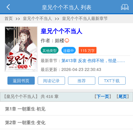
皇兄个个不当人 列表
首页
>>
皇兄个个不当人
>>
皇兄个个不当人最新章节
皇兄个个不当人
作者：
妲楼
其他类型
连载中
115 万字
最新章节：
第413章 反攻·伤得不轻，怕是……
最后更新：2026-04-23 22:30:43
返回书页
阅读记录
推荐
TXT下载
【皇兄个个不当人】 共 416 章
【
下一页
】 【
尾页
】
第1章 一朝重生·初见
第2章 一朝重生·变化