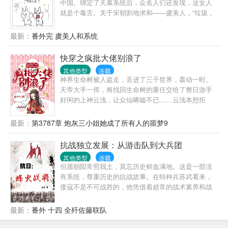
中国。绑定了天幕系统后，众名人们还发现，这女人
正寝前，她许愿自由，希望下辈子再也不要跟F7纠缠
就是个毒舌。关于宋朝割地求和——虞美人，“垃圾，
在一起。——系统告诉简妤：你只是路人甲，相当于
废物，这边建议赵三一脉也能割以永治呢。”关于某
一块背景板，没人会注意到你。简妤放心地看完剧
晋，五胡乱华——虞美人手动艾特，表示，“愣着干
最新：
番外完 虞美人和系统
情，小声口嗨：死丫头，吃这么好，让我也来演两集
嘛，热武器轰他丫的！”关于某些辣鸡皇帝——虞美
啊！系统难得遇到跟自己有共识的宿主。它偷偷跑去
人，“你下来，狗上去，这把稳了！”补充，“奸臣参
快穿之疯批大佬别浪了
跟主系统打了一架，成功为简妤争取到了重生副本。
上。”关于那些酸腐儒生——虞美人死鱼眼，“无事袖手
于是，简妤发现女主变了，剧情也偏了。她开始被人
其他类型
连载
谈心性，临危一死报君王，呵呵。”名人们眼看着虞美
神界生命树被人盗走，丢进了三千世界，轰动一时。
偷窥，频繁收到阴暗疯批们的情书，衣裙，首饰，甚
人嘴炮洗地，心中呐喊，别骂了别骂了，扎了大心
天帝大手一挥，将找回生命树的重任交给了整日游手
至是代表贵族最高层的紫色胸针。那些本该对女主痴
了。当然，不听是不可能的，毕竟，豆油，玉米，土
好闲的上神云浅，让众仙唏嘘不已……云浅本想拒
迷不悟的男主们，眼睛死死黏在了她身上。而女主，
豆，红薯，四大发明，马鞍马蹄铁，真特么香！
绝，却意外绑定了一只不太聪明的蠢统子……“宿主大
把她推出去后，躲在旁边，阴恻恻地看戏？
大，别浪了！位面又要被你搞崩了！”云浅：“慌什么，
最新：
第3787章 炮灰三小姐她成了所有人的噩梦9
本上神自有分寸。”说着，将天道拎出来揍了一
顿……“那个是男主！不能杀！”“慌什么，本上神自有
抗战独立发展：从游击队到大兵团
分寸。”话音未落，男主已经凉凉了……
其他类型
连载
但愿朝阳常照我土，莫忘历史鲜血满地。这是一部没
有系统，尊重历史的抗战故事。在特种兵苏武看来，
倭寇不是不可战胜的，他凭借着超常的战术素养和战
略眼光，培养出一支真正意义上的精锐部队，在敌后
战场犹如一把利剑直刺倭寇心脏，为四万万民众冲散
最新：
番外 十四 全歼佐藤联队
头顶的乌云！