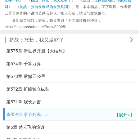
财
》、《
抗战：独自发展成为最强兵团
》、等，本本精品，字字珠玑，作者青
云哥哥创作的小说情节跌宕起伏、扣人心弦，情节与文笔俱佳。
最新章节抗战：旅长，我又发财了全文阅读推荐地址：
https://m.ipaoshuba.net/Book/82025/
抗战：旅长，我又发财了
第575章 新世界开启【大结局】
第574章 千算万算
第573章 后撤五公里
第572章 扩编独立纵队
第571章 舰长罗吉
查看全部章节列表......
【展开+】
第5章 楚云飞的惊讶