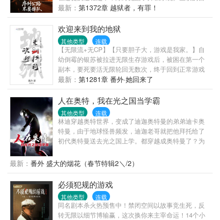
行车在他手中蜕变为装甲战车。破旧帐篷进化成移动
最新：
第1372章 越狱者，有罪！
堡垒。当别人为半块压缩饼干拼命时，他的房车已装
载着自动净水系统和微型生态农场。但真正的危机来
欢迎来到我的地狱
自迷雾深处——那些杀不死的诡异追逐着迁徙车辙。
其他类型
连载
诡异无法杀死，除非序列超凡。超过百种匪夷所思的
【无限流+无CP】【只要胆子大，游戏是我家。】自
序列超凡。超百种奇异奇物……又有书名：
幼倒霉的银苏被拉进无限生存游戏后，被困在第一个
副本，要死要活无限轮回无数次，终于回到正常游戏
进程。终于不用面对同一批怪物的银苏泪流满面，决
最新：
第1281章 番外·她回来了
定好好和怪物们交朋友，再也不打他们了。众人看着
随手捏爆怪物，渣都不剩的银苏：灰都扬了是吧！后
人在奥特，我在光之国当学霸
来游戏里多了一条禁忌：远离银苏，她有病！
其他类型
连载
林迪穿越奥特世界，变成了迪迦奥特曼的弟弟迪卡奥
特曼，由于地球怪兽频发，迪迦老哥就把他拜托给了
初代奥特曼送去光之国上学。都穿越成奥特曼了？为
什么还要上学？濒临破防的迪卡解锁了奥特全能系
统，只要跟面前的奥特曼刷新好感度，就能获得他的
最新：
番外 盛大的烟花（春节特辑2＼/2）
某个技能。就这样，他混迹于光之国，疯狂刷好感，
成为了一名全能奥特战士。（小说设定上，时间线有
必须犯规的游戏
所调整，介意慎点！）
其他类型
连载
同名剧本杀火热预售中！禁闭空间以故事竞生死，反
转无限以细节博输赢，这次换你来主宰命运！14个小