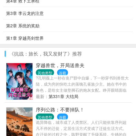
第4章 救下王承柱
第3章 李云龙的注意
第2章 系统的奖励
第1章 穿越亮剑世界
《抗战：旅长，我又发财了》推荐
穿越兽世，开局送兽夫
其他类型
连载
?孔明薇上一秒在丧尸群中自爆，下一秒穿书到兽世大
陆，成为穷的快吃土的落魄孔雀族少主。她在书中的
角色，是给女主做垫脚石的炮灰女配。睁开眼睛面临
着举族尽灭的天崩开局。孔明薇双眼一闭想回去，想
最新：
第331章 大结局
多了，回不去了！她面临着穿越即死亡的剧情，只好
走一步看一步，主打一个“剧情让我死，我偏要花式苟
序列公路：不要掉队！
活”，谁也别想按剧本带我走！苟着苟着，孔明薇发现
其他类型
连载
情况有些不太对劲！为什么她身边优秀的雄性越来越
诡异降临，城市成了人类禁区。人们只能依靠序列超
多，还越来越粘人？！
凡不停的迁徙，定居生活方式变成了迁徙生活方式。
在迁徙的过程之中，陈野觉醒了升级系统。生锈的自