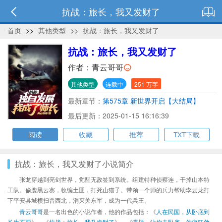
抗战：旅长，我又发财了
首页
>>
其他类型
>>
抗战：旅长，我又发财了
抗战：旅长，我又发财了
作者：
青云哥哥
其他类型
连载中
251 万字
最新章节：
第575章 新世界开启【大结局】
最后更新：2025-01-15 16:16:39
阅读
收藏
推荐
TXT下载
抗战：旅长，我又发财了小说简介
张龙穿越到亮剑世界，觉醒无敌签到系统。组建特种侦察连，干掉山本特
工队。偷袭黑云寨，收编土匪，打死山猫子。带领一个师的兵力帮助李云龙打
下平安县城横扫晋西北，消灭关东军，成为一代兵王。
青云哥哥
是一名出色的小说作者，他的作品包括：《
人在民国，从卧底到
长生不死
》、《
抗战：旅长，我又发财了
》、《
谍战，让你去卧底，你疯狂敛