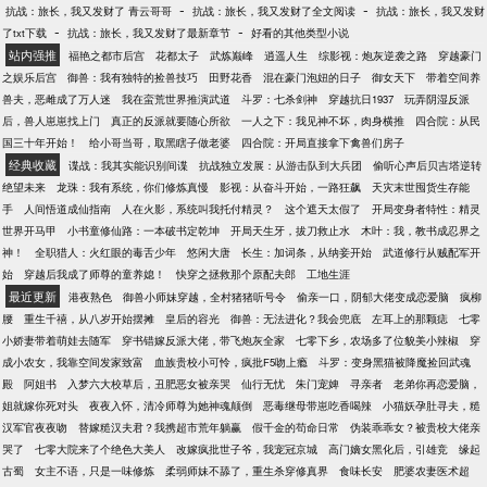
-
-
抗战：旅长，我又发财了 青云哥哥
抗战：旅长，我又发财了全文阅读
抗战：旅长，我又发财
-
-
了txt下载
抗战：旅长，我又发财了最新章节
好看的其他类型小说
站内强推
福艳之都市后宫
花都太子
武炼巅峰
逍遥人生
综影视：炮灰逆袭之路
穿越豪门
之娱乐后宫
御兽：我有独特的捡兽技巧
田野花香
混在豪门泡妞的日子
御女天下
带着空间养
兽夫，恶雌成了万人迷
我在蛮荒世界推演武道
斗罗：七杀剑神
穿越抗日1937
玩弄阴湿反派
后，兽人崽崽找上门
真正的反派就要随心所欲
一人之下：我见神不坏，肉身横推
四合院：从民
国三十年开始！
给小哥当哥，取黑瞎子做老婆
四合院：开局直接拿下禽兽们房子
经典收藏
谍战：我其实能识别间谍
抗战独立发展：从游击队到大兵团
偷听心声后贝吉塔逆转
绝望未来
龙珠：我有系统，你们修炼真慢
影视：从奋斗开始，一路狂飙
天灾末世囤货生存能
手
人间悟道成仙指南
人在火影，系统叫我托付精灵？
这个遮天太假了
开局变身者特性：精灵
世界开马甲
小书童修仙路：一本破书定乾坤
开局天生牙，拔刀救止水
木叶：我，教书成忍界之
神！
全职猎人：火红眼的毒舌少年
悠闲大唐
长生：加词条，从纳妾开始
武道修行从贼配军开
始
穿越后我成了师尊的童养媳！
快穿之拯救那个原配夫郎
工地生涯
最近更新
港夜熟色
御兽小师妹穿越，全村猪猪听号令
偷亲一口，阴郁大佬变成恋爱脑
疯柳
腰
重生千禧，从八岁开始摆摊
皇后的容光
御兽：无法进化？我会兜底
左耳上的那颗痣
七零
小娇妻带着萌娃去随军
穿书错嫁反派大佬，带飞炮灰全家
七零下乡，农场多了位貌美小辣椒
穿
成小农女，我靠空间发家致富
血族贵校小可怜，疯批F5吻上瘾
斗罗：变身黑猫被降魔捡回武魂
殿
阿姐书
入梦六大校草后，丑肥恶女被亲哭
仙行无忧
朱门宠婢
寻亲者
老弟你再恋爱脑，
姐就嫁你死对头
夜夜入怀，清冷师尊为她神魂颠倒
恶毒继母带崽吃香喝辣
小猫妖孕肚寻夫，糙
汉军官夜夜吻
替嫁糙汉夫君？我携超市荒年躺赢
假千金的苟命日常
伪装乖乖女？被贵校大佬亲
哭了
七零大院来了个绝色大美人
改嫁疯批世子爷，我宠冠京城
高门嫡女黑化后，引雄竞
缘起
古蜀
女主不语，只是一味修炼
柔弱师妹不舔了，重生杀穿修真界
食味长安
肥婆农妻医术超