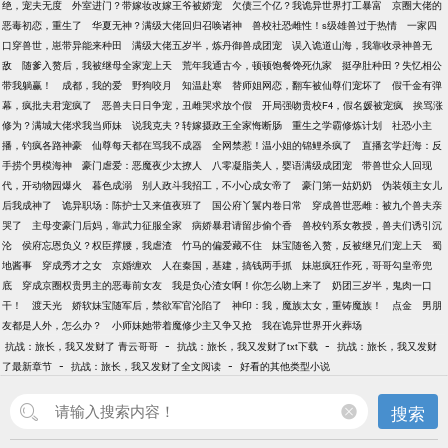
绝，宠夫无度
外室进门？带嫁妆改嫁王爷被娇宠
欠债三个亿？我诡异世界打工暴富
京圈大佬的
恶毒初恋，重生了
华夏无神？满级大佬回归召唤诸神
兽校社恐雌性！s级雄兽过于热情
一家四
口穿兽世，崽带异能来种田
满级大佬五岁半，炼丹御兽成团宠
误入诡道山海，我靠收录神兽无
敌
随爹入赘后，我被继母全家宠上天
荒年我通古今，顿顿饱餐馋死仇家
挺孕肚种田？失忆相公
带我躺赢！
成都，我的爱
野狗咬月
知温赴寒
替师姐网恋，翻车被仙尊们宠坏了
假千金有弹
幕，疯批夫君宠疯了
恶兽夫日日争宠，丑雌哭求放个假
开局强吻贵校F4，假名媛被宠疯
挨骂涨
修为？满城大佬求我当师妹
说我克夫？转嫁摄政王全家悔断肠
重生之学霸修炼计划
社恐小主
播，钓疯各路神豪
仙尊每天都在骂我不成器
全网禁惹！温小姐的锦鲤杀疯了
直播玄学赶海：反
手捞个男模海神
豪门虐爱：恶魔夜少太撩人
八零凝脂美人，婴语满级成团宠
带兽世众人回现
代，开动物园爆火
暮色成溺
别人政斗我招工，不小心成女帝了
豪门第一姑奶奶
伪装领主女儿
后我成神了
诡异职场：陈护士又来值夜班了
国公府丫鬟内卷日常
穿成兽世恶雌：被九个兽夫亲
哭了
主母变豪门后妈，靠武力征服全家
病娇暴君请留步偷个香
兽校钓系女教授，兽夫们诱引沉
沦
侯府忘恩负义？权臣撑腰，我虐渣
竹马的偏爱藏不住
妹宝随爸入赘，反被继兄们宠上天
蜀
地酱事
穿成秀才之女
京婚缠欢
人在秦国，基建，搞钱两手抓
妹崽疯狂作死，哥哥勾皇帝兜
底
穿成京圈权贵男主的恶毒前女友
我是负心渣女啊！你怎么吻上来了
奶团三岁半，鬼肉一口
干！
渡天光
娇软妹宝随军后，禁欲军官沦陷了
神印：我，魔族太女，重铸魔族！
点金
男朋
友都是人外，怎么办？
小师妹她带着魔修少主又争又抢
我在诡异世界开火葬场
-
-
抗战：旅长，我又发财了 青云哥哥
抗战：旅长，我又发财了txt下载
抗战：旅长，我又发财
-
-
了最新章节
抗战：旅长，我又发财了全文阅读
好看的其他类型小说
搜索