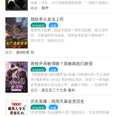
说家，14天，14个恐怖惊悚的故事，一场死亡游戏已
经开始。14个悬疑小说作家被“邀请”到一个神秘场所，
最新：
尾声
每个人都必须即兴创作一个悬疑故事说给其他人听，
说完后所有人打分，得分最高的人可以决定每个人的
我给李云龙当上司
生死！然而诡异事件接连发生，人数日趋减少。神秘
其他类型
连载
主办者究竟是谁？谁能逃出生天？一个恐怖的秘密在
老李对不起啊，我也不想的！指导员赵刚。警卫员和
最后揭晓……
尚。万家镇的军马装备。我把老李的底子都给掏了！
简介无力，请移步正文。
最新：
第580章 结
兽校开局被强吻？我被疯批们娇宠
其他类型
连载
【贵族兽校+雄竞修罗场+兽魂+天然呆钓系+万人迷穿
书+佛系养生+全洁】简妤绑定系统，穿进了一本玛丽
苏贵族兽校小说当路人甲。她像个书粉，一边期待男
主们的出场，一边偷偷打赌女主最终会更爱谁。是容
最新：
第五百三十七章 脑补
貌出尘的F1，高冷禁欲的F2？还是温柔绿茶的F3，沉
稳腹黑的F4？又或者是手段残忍的F5，自私阴狠的
历史直播：我用天幕改变历史
F6，以及疯魔病态的F7？他们总有办法让女主自愿走
其他类型
连载
进他们的囚笼。女主恐惧他们的靠近，厌恶他们高高
[历史直播+无cp]虞美人是个旅游达人，立志自驾走遍
在上的施舍，却又不得不躲在他们的庇护伞下。寿终