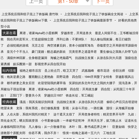
上一页
第1 - 50章
下一页
-
-
上交系统后我和统子混上了铁饭碗 唐竹秋
上交系统后我和统子混上了铁饭碗全文阅读
上交系
-
-
统后我和统子混上了铁饭碗txt下载
上交系统后我和统子混上了铁饭碗最新章节
好看的其他类
型小说
大家在看
离谱，谁家Alpha吃小蛋糕啊
穿越兽世，开局送兽夫
最是人间留不住，王爷断袖没得
救
我在亮剑卖军火，打造超级独立团
序列公路：不要掉队！
别人修仙我捡漏，卷王们破防
了
必须犯规的游戏
无言之症
掏空渣爹后妈，资本小姐随军海岛
吞噬星空之开局获得浑源级传
承
皇兄个个不当人
豪门宠婚：酷总裁的新欢
完美世界之逍遥帝君
重生修仙之我靠八卦带飞自
己
满级外神回家，全身都是漏洞
海贼之绝巅霸气
抗战独立发展：从游击队到大兵团
顶级信息
素诱捕
娱乐圈第一甜
影视世界从四合院开始
站内强推
福艳之都市后宫
圣上轻点罚，暗卫又哭了
武炼巅峰
都市花语
全职法师
综影
视：炮灰逆袭之路
覆雨翻云之逐艳曲
田野花香
四合院：1944开局娶了女特务
穿越影视风云
录
都市娇妻之美女后宫
欢迎登陆我的屠宰场
笑尿炕的东北年代文之我的大腰子
混沌圣体，开
局被仙子强迫双修
离谱，谁家Alpha吃小蛋糕啊
四合院：开局就当爹
四合院：从民国三十年开
始！
正阳门下：娶妻关小关
穿越抗日1937
铁血长征，军工崛起
经典收藏
谍战：我其实能识别间谍
抗战独立发展：从游击队到大兵团
偷听心声后贝吉塔逆转
绝望未来
龙珠：我有系统，你们修炼真慢
影视：从奋斗开始，一路狂飙
漫综：从海贼开始修
真
人在火影，系统叫我托付精灵？
这个遮天太假了
开局变身者特性：精灵世界开马甲
九叔：
简化金光咒，晒太阳就变强
小书童修仙路：一本破书定乾坤
开局天生牙，拔刀救止水
证道长生
从修炼纯阳功开始
凡人修仙：从一介散修开始
木叶：我，教书成忍界之神！
臣妻如锦
快穿之
拯救那个原配夫郎
你若不离，我亦不弃！
怪侠一枝梅之嘉靖一五六六
工地生涯