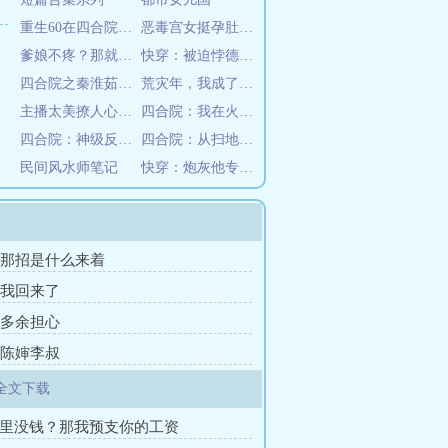
重生60在四合院当孩子王
恶毒宫女挺孕肚，太子夜夜在求宠
爹娘不疼？那就换！做王爷他闺女
快穿：被迫悖德边缘疯狂试探
四合院之秦淮茹很旺夫
荒灾年，我成了全村最有钱儿媳妇
主播太美撩人心，大哥们无法自拔
四合院：我在火红年代挣外汇
四合院：神级反弹，禽兽越作越惨
四合院：从扫地僧开始
民间风水师笔记
快穿：炮灰他专治各种不要脸
章 那招是什么来着
章 我回来了
章 多余担心
章 陈婶李叔
全文下载
手里没钱？那我预支你的工资