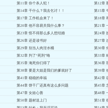
第11章 你个杀人犯！
第12章
第14章 干什么？我去乞讨！！
第15章
第17章 工作机会来了！
第18章
第20章 他不容易关我什么事？
第21章
第23章 怪不得那么多人想结婚
第24章
第26章 还是读书好
第27章
第29章 别当人肉泔水桶
第30章
第32章 判了“死刑”咯
第33章
第35章 淹死你们得了
第36章
第38章 要是大姐是我们的爹就好了
第39章
第41章 稳稳的幸福
第42章
第44章 饼干厂还真有这么多问题
第45章
第47章 女娃心善
第48章
第50章 题材送上门
第51章
第53章 站长：我无话可说
第54章