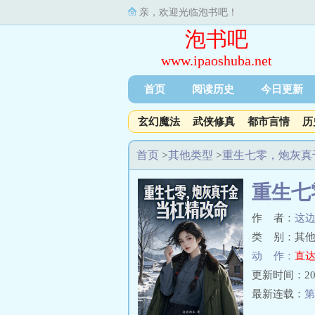
亲，欢迎光临泡书吧！
泡书吧
www.ipaoshuba.net
首页
阅读历史
今日更新
玄幻魔法
武侠修真
都市言情
历
首页
>
其他类型
>
重生七零，炮灰真
重生七
作 者：
这
类 别：其他
动 作：
直达
更新时间：2026-
最新连载：
第