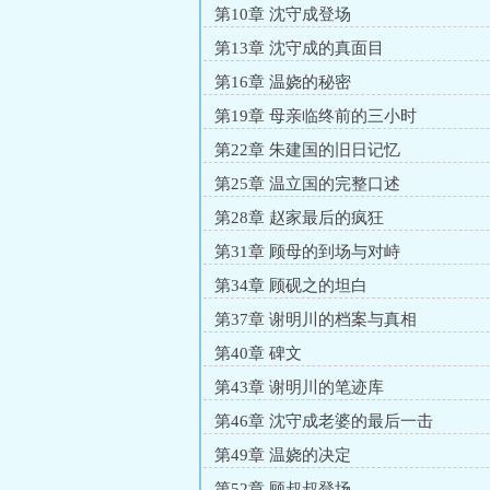
第10章 沈守成登场
第13章 沈守成的真面目
第16章 温娆的秘密
第19章 母亲临终前的三小时
第22章 朱建国的旧日记忆
第25章 温立国的完整口述
第28章 赵家最后的疯狂
第31章 顾母的到场与对峙
第34章 顾砚之的坦白
第37章 谢明川的档案与真相
第40章 碑文
第43章 谢明川的笔迹库
第46章 沈守成老婆的最后一击
第49章 温娆的决定
第52章 顾叔叔登场