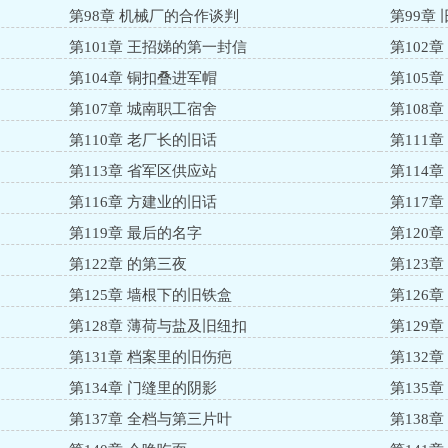
第98章 机械厂的合作谈判
第99章
第101章 王招娣的第一封信
第102
第104章 铜扣叠进军帽
第105
第107章 城南职工宿舍
第108
第110章 老厂长的旧话
第111
第113章 省军区供应站
第114
第116章 方建业的旧话
第117
第119章 最后的名字
第120
第122章 的第三夜
第123
第125章 墙根下的旧铁盒
第126
第128章 薄荷与盐及旧纽扣
第129
第131章 档案里的旧伤疤
第132
第134章 门缝里的阴影
第135
第137章 全档与第三片叶
第138