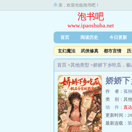
亲，欢迎光临泡书吧！
泡书吧
www.ipaoshuba.net
首页
阅读历史
今日更新
玄幻魔法
武侠修真
都市言情
历
首页
>
其他类型
>
娇娇下乡吃瓜，极
娇娇下
作 者：
孤
类 别：其他
动 作：
直达
更新时间：2024-
最新连载：
第