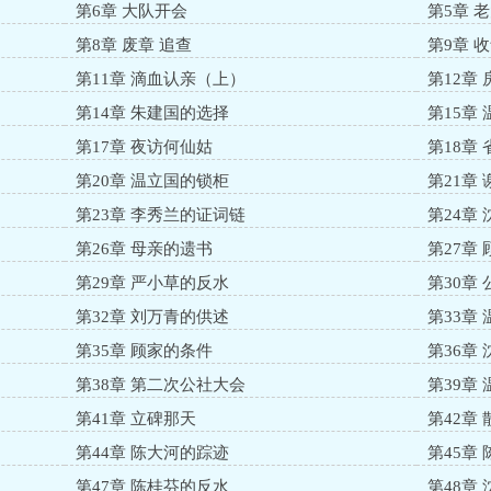
第6章 大队开会
第5章 
第8章 废章 追查
第9章 
第11章 滴血认亲（上）
第12章
第14章 朱建国的选择
第15章
第17章 夜访何仙姑
第18章
第20章 温立国的锁柜
第21章
第23章 李秀兰的证词链
第24章
第26章 母亲的遗书
第27章
第29章 严小草的反水
第30章
第32章 刘万青的供述
第33章
第35章 顾家的条件
第36章
第38章 第二次公社大会
第39章
第41章 立碑那天
第42章
第44章 陈大河的踪迹
第45章
第47章 陈桂芬的反水
第48章