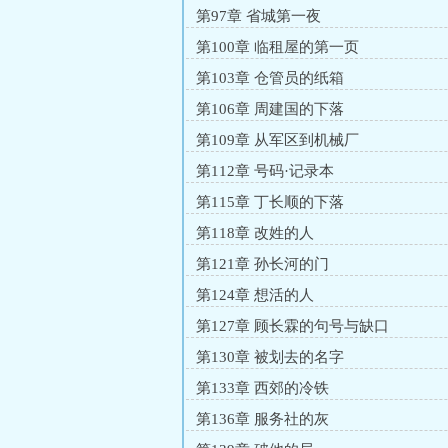
第97章 省城第一夜
第100章 临租屋的第一页
第103章 仓管员的纸箱
第106章 周建国的下落
第109章 从军区到机械厂
第112章 号码·记录本
第115章 丁长顺的下落
第118章 改姓的人
第121章 孙长河的门
第124章 想活的人
第127章 顾长霖的句号与缺口
第130章 被划去的名字
第133章 西郊的冷铁
第136章 服务社的灰