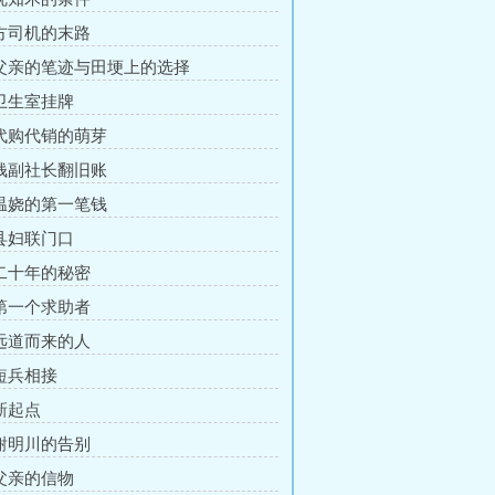
 方司机的末路
 父亲的笔迹与田埂上的选择
 卫生室挂牌
 代购代销的萌芽
 钱副社长翻旧账
 温娆的第一笔钱
 县妇联门口
 二十年的秘密
 第一个求助者
 远道而来的人
 短兵相接
 新起点
 谢明川的告别
 父亲的信物