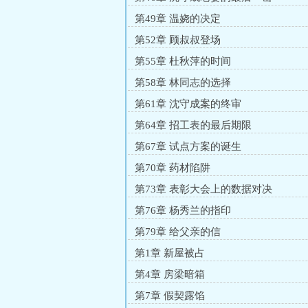
第49章 温娆的决定
第52章 顾叔叔登场
第55章 杜秋萍的时间
第58章 林同志的选择
第61章 沈守成案的终审
第64章 招工表的最后期限
第67章 试点方案的诞生
第70章 药材陷阱
第73章 表彰大会上的数据对决
第76章 杨秀兰的指印
第79章 给父亲的信
第1章 新屋被占
第4章 房梁暗箱
第7章 假契露馅