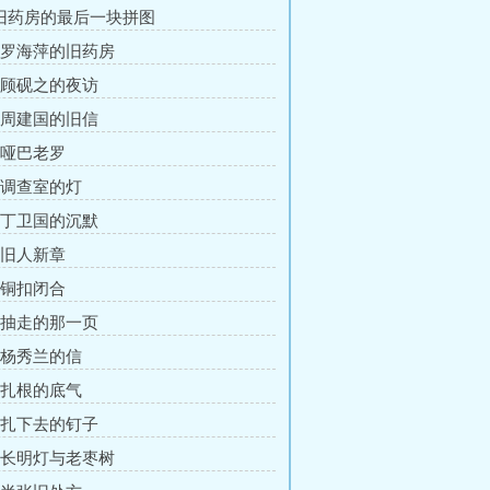
 旧药房的最后一块拼图
章 罗海萍的旧药房
章 顾砚之的夜访
章 周建国的旧信
章 哑巴老罗
章 调查室的灯
章 丁卫国的沉默
章 旧人新章
章 铜扣闭合
章 抽走的那一页
章 杨秀兰的信
章 扎根的底气
章 扎下去的钉子
章 长明灯与老枣树