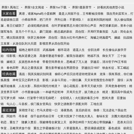
-
-
-
-
界限1 禹珞江
界限1全文阅读
界限1txt下载
界限1最新章节
好看的其他类型小说
大家在看
离谱，谁家Alpha吃小蛋糕啊
最是人间留不住，王爷断袖没得救
我在亮剑卖军火，打
造超级独立团
小师叔乖乖，把门开开
序列公路：不要掉队！
欢迎来到我的地狱
别人修仙我捡
漏，卷王们破防了
必须犯规的游戏
在叶罗丽被禁忌大佬们听到心声后
掏空渣爹后妈，资本小姐
随军海岛
皇兄个个不当人
豪门宠婚：酷总裁的新欢
四合院：开局吓哭秦淮茹
九叔：简化金光
咒，晒太阳就变强
快穿之推倒神
四合院：我在火红年代挣外汇
海贼之绝巅霸气
嫡媳
抗战独
立发展：从游击队到大兵团
影视世界从四合院开始
站内强推
福艳之都市后宫
武炼巅峰
都市花语
逍遥人生
全职法师
长生修仙从族学开
始
综影视：炮灰逆袭之路
高傲邻妻超市偷窃，被我当场逮到
艳福不浅
御女天下
三十如
狼
嫁糙汉
反派想杀本作者
带着空间养兽夫，恶雌成了万人迷
穿越后，清冷世子PK王爷前
夫
春色田野
风云之最强反派
重生影帝被迫在男团营业
穿越抗日1937
铁血长征，军工崛起
经典收藏
谍战：我其实能识别间谍
偷听心声后贝吉塔逆转绝望未来
龙珠：我有系统，你们修
炼真慢
神奇宝贝之羁绊大圣
影视：从奋斗开始，一路狂飙
天灾末世囤货生存能手
漫综：从海
贼开始修真
人在火影，系统叫我托付精灵？
读心花瓶后，影帝天天破大防
开局变身者特性：精
灵世界开马甲
小书童修仙路：一本破书定乾坤
开局天生牙，拔刀救止水
精灵：重回高中我成为
宝可梦大师
NBA：打架带个球没毛病吧！
全职猎人：火红眼的毒舌少年
悠闲大唐
臣妻如
锦
勾人心，斗皇权，侯门孤女登凤位
快穿之拯救那个原配夫郎
工地生涯
最近更新
呆萌世子妃：竹马夫君咬一口
港夜熟色
皇后的容光
御兽：无法进化？我会兜
底
阿姐书
寻亲者
假千金的苟命日常
七零大院来了个绝色大美人
食味长安
京圈大佬的恶毒
初恋，重生了
随爹入赘后，我被继母全家宠上天
挺孕肚种田？失忆相公带我躺赢！
恶兽夫日日
争宠，丑雌哭求放个假
重生之学霸修炼计划
八零凝脂美人，婴语满级成团宠
暮色成溺
侯府忘