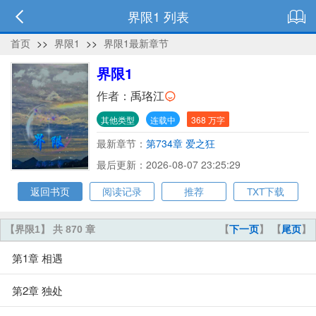
界限1 列表
首页
>>
界限1
>>
界限1最新章节
界限1
作者：
禹珞江
其他类型
连载中
368 万字
最新章节：
第734章 爱之狂
最后更新：2026-08-07 23:25:29
返回书页
阅读记录
推荐
TXT下载
【界限1】 共 870 章
【
下一页
】 【
尾页
】
第1章 相遇
第2章 独处