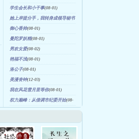
学生会长和小干事
(08-01)
她上岸提分手，我转身成领导秘书
(08-08)
御心香帅
(08-01)
曼陀罗妖精
(08-01)
男欢女爱
(08-02)
艳福不浅
(08-01)
洛公子
(08-01)
美漫丧钟
(12-03)
我在风花雪月里等你
(08-01)
权力巅峰：从借调市纪委开始
(08-
09)