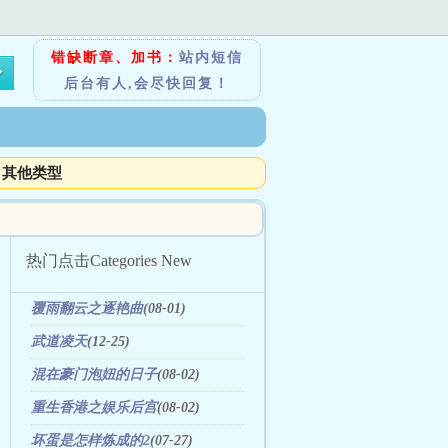
错缺断章、加书：
站内短信
后台有人,会尽快回复！
其他类型
热门点击
Categories New
覆雨翻云之逐艳曲
(08-01)
武道凌天
(12-25)
混在豪门泡妞的日子
(08-02)
重生香港之娱乐后宫
(08-02)
坏蛋是怎样炼成的2
(07-27)