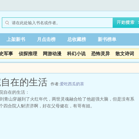
上架新书
月点击榜
总收藏榜
新书榜单
史军事
侦探推理
网游动漫
科幻小说
恐怖灵异
散文诗词
院自在的生活
作者:
爱吃西瓜奶茶
院自在的生活：
青山穿越到了火红年代，两世灵魂融合给了他超强大脑，但是没有系
个四合院人豺济济啊，好在父母健在，有哥有姐。