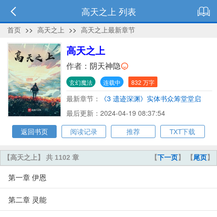
高天之上 列表
首页
>>
高天之上
>>
高天之上最新章节
高天之上
作者：
阴天神隐
玄幻魔法
连载中
832 万字
最新章节：
《3 遗迹深渊》实体书众筹堂堂启
动！
最后更新：2024-04-19 08:37:54
返回书页
阅读记录
推荐
TXT下载
【高天之上】 共 1102 章
【
下一页
】 【
尾页
】
第一章 伊恩
第二章 灵能