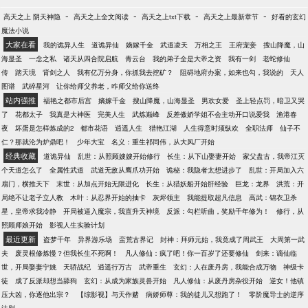
-
-
-
-
高天之上 阴天神隐
高天之上全文阅读
高天之上txt下载
高天之上最新章节
好看的玄幻
魔法小说
大家在看
我的诡异人生
道诡异仙
嫡嫁千金
武道凌天
万相之王
王府宠妾
搜山降魔，山
海显圣
一念之私
诸天从四合院启航
青云台
我的弟子全是大帝之资
我有一剑
老蛇修仙
传
踏天境
背剑之人
我有亿万分身，你抓我去挖矿？
阻碍地府办案，如来也勾，我说的
天人
图谱
武碎星河
让你给师父养老，咋师父给你送终
站内强推
福艳之都市后宫
嫡嫁千金
搜山降魔，山海显圣
男欢女爱
圣上轻点罚，暗卫又哭
了
花都太子
我真是大神医
完美人生
武炼巅峰
反差傲娇学姐不会主动开口说爱我
渔港春
夜
坏蛋是怎样炼成的2
都市花语
逍遥人生
猎艳江湖
人生得意时须纵欢
全职法师
仙子不
仁？那就沦为炉鼎吧！
少年大宝
名义：重生祁同伟，从大风厂开始
经典收藏
道诡异仙
乱世：从照顾嫂嫂开始修行
长生：从下山娶妻开始
家父盘古，我帝江灭
个天道怎么了
全属性武道
武道无敌从鹰爪功开始
诡秘：我隐者太想进步了
乱世：开局加入六
扇门，横推天下
末世：从加点开始无限进化
长生：从猎妖船开始肝经验
巨龙：龙界
洪荒：开
局绝不让老子立人教
木叶：从忍界开始的抽卡
灰烬领主
我能提取超凡信息
高武：锦衣卫杀
星，皇帝求我冷静
开局被逼入魔宗，我直升天神境
反派：勾栏听曲，奖励千年修为！
修行，从
照顾师娘开始
影视人生实验计划
最近更新
盗梦千年
异界游乐场
蛮荒古界记
封神：拜师元始，我竟成了周武王
大周第一武
夫
废灵根修炼慢？但我长生不死啊！
凡人修仙：疯了吧！你一百岁了还要修仙
剑来：谪仙临
世，开局娶妻宁姚
天骄战纪
逍遥行万古
武帝重生
玄幻：人在废丹房，我能合成万物
神级卡
徒
成了反派却想当舔狗
玄幻：从成为家族灵兽开始
凡人修仙：从废丹房杂役开始
逆女！他镇
压大凶，你逐他出宗？
【综影视】与天作赌
病娇师尊：我的徒儿又想跑了！
零阶魔导士的逆序