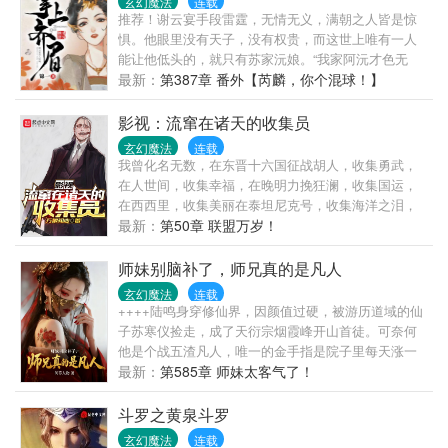
玄幻魔法
连载
推荐！谢云宴手段雷霆，无情无义，满朝之人皆是惊
惧。他眼里没有天子，没有权贵，而这世上唯有一人
能让他低头的，就只有苏家沅娘。“我家阿沅才色无
双。”“我家阿沅蕙质兰心。”“我家阿沅是府中珍宝，无
最新：
第387章 番外【芮麟，你个混球！】
人能欺。”……苏锦沅重生时萧家满门落罪，未婚夫战
死沙场，将军府只剩养子谢云宴。她踩着荆棘护着萧
影视：流窜在诸天的收集员
家，原是想等萧家重上凌霄那日就安静离开，却不想
玄幻魔法
连载
被红了眼的男人抵在墙头。“阿沅，爱给你，命给你，
我曾化名无数，在东晋十六国征战胡人，收集勇武，
天下都给你，我只要你。”
在人世间，收集幸福，在晚明力挽狂澜，收集国运，
在西西里，收集美丽在泰坦尼克号，收集海洋之泪，
我是一个朴素无华的收集员，流窜作案，从未被捕。
最新：
第50章 联盟万岁！
师妹别脑补了，师兄真的是凡人
玄幻魔法
连载
++++陆鸣身穿修仙界，因颜值过硬，被游历道域的仙
子苏寒仪捡走，成了天衍宗烟霞峰开山首徒。可奈何
他是个战五渣凡人，唯一的金手指是院子里每天涨一
厘米的无敌领域。本想躺平到师尊归来，谁知宗主塞
最新：
第585章 师妹太客气了！
来一个天资平平的师妹林清瑶。然而，投喂师妹一口
鸡腿，领域就暴涨一厘米！指点师妹一句功法，领域
斗罗之黄泉斗罗
就扩张一米！陆鸣悟了。原来培养师妹，才是最快的
玄幻魔法
连载