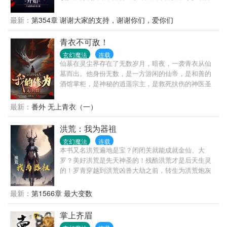
了：谁让他当鬼差的？
妹相依为命，为了报答师傅十几年的恩情，他只能担
当起照顾师娘和小师妹的重任了。“师娘，你也不想我
最新：
第354章 谢谢大家的支持，谢谢你们，爱你们
们被赶出去吧？”
青衣不可敌！
玄幻魔法
连载
仙墓在灵尘界存在了无数岁月，暗夜，一袭青衣从仙
墓而出。他身份无数，是一方游闲的仙帝，是和善的
酒馆掌柜，是神秘的逍遥宗主，是救死扶伤的神医圣
手，是手握三尺青锋的青衣剑仙.....！陆长生：“脚踏时
间而行，超脱大道之外，不在五行之中，逆生死，转
最新：
番外 无上青衣（一）
轮回，天上神魔见我...尽俯首！”
洪荒：我为器祖
玄幻魔法
连载
本书又名洪荒遍地是宝？闭闭关就能成就金仙、大
罗？美好洪荒是先天神圣的！残酷洪荒才是后天生灵
的！罗青穿越到洪荒凶兽大劫之前，转生为洪荒炮灰
后天生灵。凭借大道之眼，观摩万物，仿制灵宝，成
就洪荒器道老祖。且看后天蝼蚁如何一步步抗争天
最新：
第1566章 最大变数
命！捕猎先天神只，逆反先天神圣！从后天生灵一步
步走向至高巅峰！
掌上齐眉