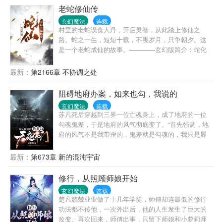
老蛇修仙传
玄幻魔法
连载
村里的老蛇误食人丹，开启灵智，从此踏上修仙之
路。蛇之一生，短短十载，不畏岁月，只争朝夕。这
是一个老蛇成仙的故事。————玄幻版简介：蛇化
龙，须历经九变，一变一生死。老蛇意外吞噬仙人，
获真龙九变之法，以鳞为始，从此踏上化龙登仙之
最新：
第2166章 不协调之处
路。
阻碍地府办案，如来也勾，我说的
玄幻魔法
连载
苏凡死后穿越到三界一位亡魂身上，成了地府的一位
勾魂鬼差，于是地府的风气彻底变了。“首先强调，地
府的风气不是我带歪的，鬼差就是勾魂的，我只是履
行了我的职责。”“你们卷不过我，就不要说是我带歪了
风气。”说完此话，苏凡提着勾魂索走出鬼门关。众鬼
最新：
第673章 新的混沌宇宙
差：快，别躺了，他又去勾魂了，当个咸鱼这么难
吗？黑白无常：苏凡，你个卷王，逼得老子不得不亲
修行，从照顾师娘开始
自勾魂，要不然无常神君之位不保啊。三日后，苏凡
玄幻魔法
连载
勾魂而归，他牵着一个大和尚进入地府，大笑道：你
楚凡兢兢业业做了十几年学徒，师傅却连最低的修行
们看我把谁勾回来了，你们卷的过我？“如……如
功法都不传他，一次外出后，他的人生发生了巨大的
来？”看到那大和尚，十殿阎王麻了，黑白无常也麻
改变。再次回来，师傅出事，只留下师娘和小萝莉师