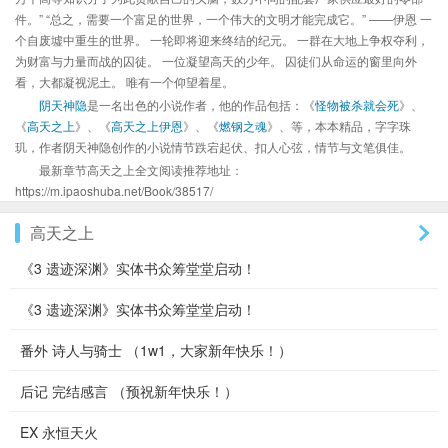
件。” “总之，需要一个富足的世界，一个伟大的文明才能完成它。” ——伊恩 一
个自废墟中重生的世界。 一轮即将迎来终结的纪元。 一群在大地上争权夺利，
为财富与力量而战的囚徒。 一位凝望高天的少年。 囚徒们从命运的窗里向外
看，大都凝视泥土。 唯有一个仰望着星。
阴天神隐
是一名出色的小说作者，他的作品包括：《
怪物被杀就会死
》、
《
高天之上
》、《
高天之上伊恩
》、《
燃钢之魂
》、等，本本精品，字字珠
玑，作者阴天神隐创作的小说情节跌宕起伏、扣人心弦，情节与文笔俱佳。
最新章节高天之上全文阅读推荐地址：
https://m.ipaoshuba.net/Book/38517/
高天之上
《3 遗迹深渊》实体书众筹堂堂启动！
《3 遗迹深渊》实体书众筹堂堂启动！
番外 诗人与骑士 （1w1，大家新年快乐！）
后记 完结感言 （预祝新年快乐！）
EX 永恒天火