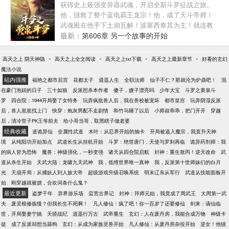
升级之路！从此，他化身最强饲养员。烤鸡腿是悟道
获得史上最强变异器武魂，开启全新斗罗征战之旅。
神丹，破躺椅是修炼神器，随口瞎掰都是无上秘籍。
他，拯救了整个蓝电霸王龙宗！他，成了天斗帝师！
在他的精心培养下，被嫌弃的林清瑶成了宗门第一天
武魂殿在他手下土崩瓦解！波塞西奉其为主！就连教
骄。顺手收的蛇妖成了万兽山脉之主。连一个被退婚
皇比比东与圣女千仞雪为之倾倒……
最新：
第606章 另一个故事的开始
受辱的废柴少女都成了东荒第一炼丹师。当云游的师
尊苏寒仪终于归来，看着一院子名震天下的妖孽，直
-
-
-
-
高天之上 阴天神隐
高天之上全文阅读
高天之上txt下载
高天之上最新章节
好看的玄幻
接目瞪口呆。“等会儿，徒弟……你说这些大佬，全是
魔法小说
我门下的？？？”
站内强推
福艳之都市后宫
花都太子
逍遥人生
全职法师
仙子不仁？那就沦为炉鼎吧！
混
在豪门泡妞的日子
三十如狼
反派想杀本作者
傻子，嫂子漂亮吗
少年大宝
斗罗之黄泉斗
罗
四合院：1944开局娶了女特务
玩弄疯批兽人后，我在兽校被宠坏
都市皇宫
玩弄阴湿反派
后，兽人崽崽找上门
快穿：炮灰男配不走剧情
和竹马睡了以后
小师叔乖乖，把门开开
穿越
后，清冷世子PK王爷前夫
给小哥当哥，取黑瞎子做老婆
经典收藏
道诡异仙
全属性武道
木叶：从忍界开始的抽卡
开局被逼入魔宗，我直升天神
境
从纯阳功开始加点
武道长生从挂机开始
斗罗：绝世唐门，天使与罗刹再临
诡异药剂师：我
的病人皆为恐怖
魔兽：神级强化，一秒变强
诸天从四合院启航
封神：重生敖丙！逆天改命
武
道从杀生开始
天武大陆：龙啸九天武神
我，低维世界唯一真神
我，反派第十世师妹们的白月
光
天崩开局：从捕妖人到人族大帝
超级游戏升级召唤系统
明末辽东从军行
武道从技能面板开
始
刚穿越就被掳，合欢词条什么鬼？
最近更新
盗梦千年
异界游乐场
蛮荒古界记
封神：拜师元始，我竟成了周武王
大周第一武
夫
废灵根修炼慢？但我长生不死啊！
凡人修仙：疯了吧！你一百岁了还要修仙
剑来：谪仙临
世，开局娶妻宁姚
天骄战纪
逍遥行万古
武帝重生
玄幻：人在废丹房，我能合成万物
神级卡
徒
成了反派却想当舔狗
玄幻：从成为家族灵兽开始
凡人修仙：从废丹房杂役开始
逆女！他镇