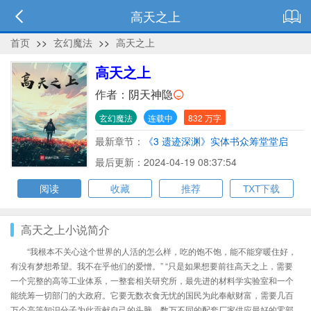
高天之上
首页
>>
玄幻魔法
>>
高天之上
高天之上
作者：
阴天神隐
玄幻魔法
连载中
832 万字
最新章节：
《3 遗迹深渊》实体书众筹堂堂启
动！
最后更新：2024-04-19 08:37:54
阅读
收藏
推荐
TXT下载
高天之上小说简介
“我根本不关心这个世界的人活的怎么样，吃的饱不饱，能不能穿暖住好，
有没有梦想希望。我不在乎他们的爱憎。” “只是如果想要前往高天之上，需要
一个完整的高等工业体系，一整套相关研究所，最先进的材料学实验室和一个
能统筹一切部门的大政府。它要无数衣食无忧的国民为此奉献财富，需要几百
万个高等知识分子为此贡献自己的头脑，数万不同的配套厂家供应最好的零部