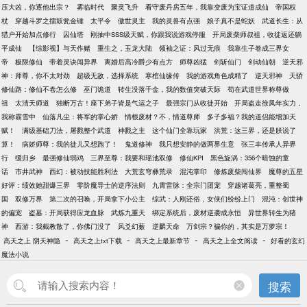
压大凶，你逐他出宗？
雾临时代
聚灵飞升
看守废丹房五年，我靠变废为宝证道成仙
帝国权
杖
穿越斗罗之擂鼓瓮金锤
太平令
傲世灵主
我的灵兽有点强
娘子真不是蛇妖
武道长生：从
猎户开始加点修行
囚仙塔
刚抽中SSS级天赋，你跟我说游戏停服
开局废柴师叔祖，收徒返还躺
平成仙
【综影视】与天作赌
重生之，玉龙大陆
领袖之证：风过无痕
我靠生子卷成三界女
帝
极限修仙
带着灵诀闯异界
离婚后高冷爵少有点方
师尊凶猛
剑斩仙门
剑动仙朝
逆天邪
神：师尊，你不太对劲
超级无敌，选择系统
寒棺仙缘传
我的游戏角色成精了
逆天邪神
天骄
修仙路：修仙不卷怎么修
巫门诡道
转生没落千金，我的数值突破天际
苟在武道世界称尊做
祖
太清天师道
独断万古！座下弟子皆是气运之子
最强宗门从收徒开始
开局盗走徐凤年实力，
我称霸雪中
仙落凡尘：将军的掌心娇
情根废材？不，情道尊师
多子多福？我的道侣能增加天
赋！
满级基础刀法，屠戮整个武道
神戮之主
这个仙门全靠玩家
洪荒：这三界，还是朕说了
算！
病娇师尊：我的徒儿又想跑了！
鬼道修神
我只想安静的做两界生意
张三丰传承人异界
行
缓归乡
最强修仙弱鸡
三界至尊：我要和瑶池双修
修仙KPI
黑色旋涡：356个暗蚀的童
话
市井武神
西幻：被动技能胜利法
大荒玄穹彝荒录
混沌掌印
修炼废柴闯仙界
魔尊的五星
好评：绩效她甜爆三界
零阶魔导士的逆序法则
九霄雷脉：全宗门团宠
穿越诸葛亮，重整蜀
国
双修万界
第二次的召唤，开局拿下小公主
综武：人刚还俗，女侠们纷纷上门
混沌：创世神
的偏宠
盗墓：开局获得应龙血脉
武炼九重天
绑定系统后，废材逆袭成永恒
异世界转生为猪
神
西游：我截教散了，你佛门没了
风爻幻薮
逆麟天命
万剑宗？骗你的，其实是万萝宗！
-
-
-
-
高天之上 阴天神隐
高天之上txt下载
高天之上最新章节
高天之上全文阅读
好看的玄幻
魔法小说
搜索