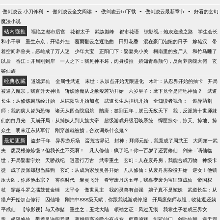
-
-
-
-
傲剑凌云 小刀锋利
傲剑凌云全文阅读
傲剑凌云txt下载
傲剑凌云最新章节
好看的玄幻
魔法小说
站内强推
福艳之都市后宫
花都太子
武炼巅峰
都市花语
综影视：炮灰逆袭之路
学生会长
和小干事
重生东京，开错外挂
覆雨翻云之逐艳曲
田野花香
混在豪门泡妞的日子
嫁糙汉
带
着空间养兽夫，恶雌成了万人迷
少年大宝
正阳门下：娶妻关小关
柯南里的捡尸人
和竹马睡了
以后
香江：开局刚到岸
一人之下：我见神不坏，肉身横推
娇知青靠颠勺，反向养落魄大佬
玄
鉴仙族
经典收藏
道诡异仙
全属性武道
末世：从加点开始无限进化
木叶：从忍界开始的抽卡
开局
被逼入魔宗，我直升天神境
斩妖除魔从龙象般若功开始
六岁皇子：麾下竟全是陆地神仙？
武道
长生：从修炼易筋经开始
从纯阳功开始加点
武道长生从挂机开始
全知读者视角：
诡异药剂
师：我的病人皆为恐怖
诸天从四合院启航
隋唐：签到五年，朕已无敌天下
我，反派第十世师妹
们的白月光
天崩开局：从捕妖人到人族大帝
超级游戏升级召唤系统
悍匪掠夺，掠天、掠地、掠
众生
明末辽东从军行
刚穿越就被掳，合欢词条什么鬼？
最近更新
盗梦千年
异界游乐场
蛮荒古界记
封神：拜师元始，我竟成了周武王
大周第一武
夫
废灵根修炼慢？但我长生不死啊！
凡人修仙：疯了吧！你一百岁了还要修仙
剑来：谪仙临
世，开局娶妻宁姚
天骄战纪
逍遥行万古
武帝重生
玄幻：人在废丹房，我能合成万物
神级卡
徒
成了反派却想当舔狗
玄幻：从成为家族灵兽开始
凡人修仙：从废丹房杂役开始
逆女！他镇
压大凶，你逐他出宗？
雾临时代
聚灵飞升
看守废丹房五年，我靠变废为宝证道成仙
帝国权
杖
穿越斗罗之擂鼓瓮金锤
太平令
傲世灵主
我的灵兽有点强
娘子真不是蛇妖
武道长生：从
猎户开始加点修行
囚仙塔
刚抽中SSS级天赋，你跟我说游戏停服
开局废柴师叔祖，收徒返还躺
平成仙
【综影视】与天作赌
重生之，玉龙大陆
领袖之证：风过无痕
我靠生子卷成三界女
帝
极限修仙
带着灵诀闯异界
离婚后高冷爵少有点方
师尊凶猛
剑斩仙门
剑动仙朝
逆天邪