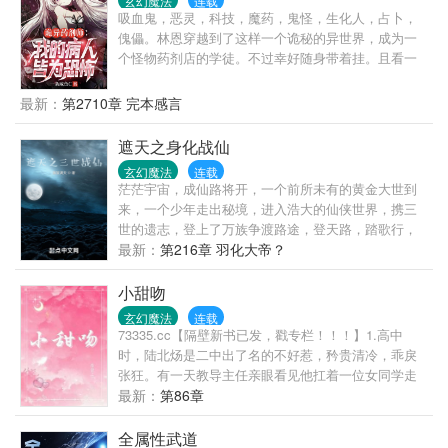
玄幻魔法
连载
吸血鬼，恶灵，科技，魔药，鬼怪，生化人，占卜，
傀儡。林恩穿越到了这样一个诡秘的异世界，成为一
个怪物药剂店的学徒。不过幸好随身带着挂。且看一
个人族少年，如何在这怪物满地走，恶灵不如狗的黑
暗世界，一步步走上人生巅峰。林恩摊手：“抱歉，所
最新：
第2710章 完本感言
有所有根源级怪物的主治医师，想杀我，请先问问我
的病人答不答应！”
遮天之身化战仙
玄幻魔法
连载
茫茫宇宙，成仙路将开，一个前所未有的黄金大世到
来，一个少年走出秘境，进入浩大的仙侠世界，携三
世的遗志，登上了万族争渡路途，登天路，踏歌行，
化战仙，弹指遮天！
最新：
第216章 羽化大帝？
小甜吻
玄幻魔法
连载
73335.cc【隔壁新书已发，戳专栏！！！】1.高中
时，陆北炀是二中出了名的不好惹，矜贵清冷，乖戾
张狂。有一天教导主任亲眼看见他扛着一位女同学走
进空教室，门内传来女生的啜泣声。主任突然出
最新：
第86章
现：“陆北炀，怎么可以欺负女同学？！”男生叹气，散
漫道：“你问她。”小姑娘红着眼眶：“主任，学长刚刚
全属性武道