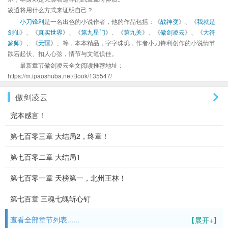
凌逍将用什么方式来证明自己？
小刀锋利
是一名出色的小说作者，他的作品包括：《
战神变
》、《
我就是
剑仙
》、《
真实世界
》、《
第九星门
》、《
第九关
》、《
傲剑凌云
》、《
大符
篆师
》、《
无疆
》、等，本本精品，字字珠玑，作者小刀锋利创作的小说情节
跌宕起伏、扣人心弦，情节与文笔俱佳。
最新章节傲剑凌云全文阅读推荐地址：
https://m.ipaoshuba.net/Book/135547/
傲剑凌云
完本感言！
第七百零三章 大结局2，终章！
第七百零二章 大结局1
第七百零一章 天榜第一，北州王林！
第七百章 三魂七魄斩心钉
查看全部章节列表......
【展开+】