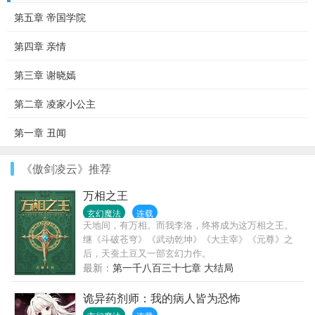
第五章 帝国学院
第四章 亲情
第三章 谢晓嫣
第二章 凌家小公主
第一章 丑闻
《傲剑凌云》推荐
万相之王
玄幻魔法
连载
天地间，有万相。而我李洛，终将成为这万相之王。
继《斗破苍穹》《武动乾坤》《大主宰》《元尊》之
后，天蚕土豆又一部玄幻力作。
最新：
第一千八百三十七章 大结局
诡异药剂师：我的病人皆为恐怖