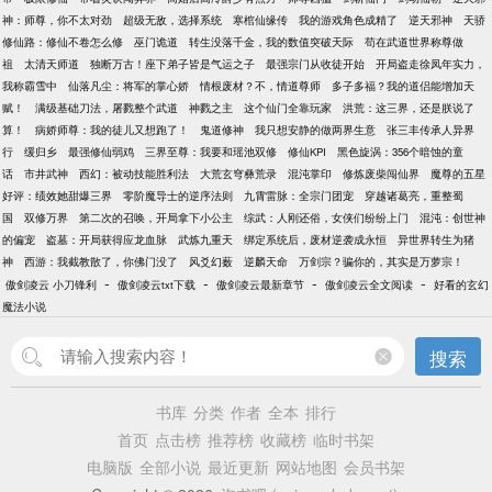
神：师尊，你不太对劲
超级无敌，选择系统
寒棺仙缘传
我的游戏角色成精了
逆天邪神
天骄
修仙路：修仙不卷怎么修
巫门诡道
转生没落千金，我的数值突破天际
苟在武道世界称尊做
祖
太清天师道
独断万古！座下弟子皆是气运之子
最强宗门从收徒开始
开局盗走徐凤年实力，
我称霸雪中
仙落凡尘：将军的掌心娇
情根废材？不，情道尊师
多子多福？我的道侣能增加天
赋！
满级基础刀法，屠戮整个武道
神戮之主
这个仙门全靠玩家
洪荒：这三界，还是朕说了
算！
病娇师尊：我的徒儿又想跑了！
鬼道修神
我只想安静的做两界生意
张三丰传承人异界
行
缓归乡
最强修仙弱鸡
三界至尊：我要和瑶池双修
修仙KPI
黑色旋涡：356个暗蚀的童
话
市井武神
西幻：被动技能胜利法
大荒玄穹彝荒录
混沌掌印
修炼废柴闯仙界
魔尊的五星
好评：绩效她甜爆三界
零阶魔导士的逆序法则
九霄雷脉：全宗门团宠
穿越诸葛亮，重整蜀
国
双修万界
第二次的召唤，开局拿下小公主
综武：人刚还俗，女侠们纷纷上门
混沌：创世神
的偏宠
盗墓：开局获得应龙血脉
武炼九重天
绑定系统后，废材逆袭成永恒
异世界转生为猪
神
西游：我截教散了，你佛门没了
风爻幻薮
逆麟天命
万剑宗？骗你的，其实是万萝宗！
-
-
-
-
傲剑凌云 小刀锋利
傲剑凌云txt下载
傲剑凌云最新章节
傲剑凌云全文阅读
好看的玄幻
魔法小说
搜索
书库
分类
作者
全本
排行
首页
点击榜
推荐榜
收藏榜
临时书架
电脑版
全部小说
最近更新
网站地图
会员书架