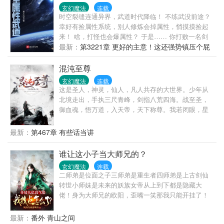
在给我辅导数学。”主任疑惑：“那你哭什
玄幻魔法
连载
么？”63339.cc姜念抽噎：“数学……也太难了……”后
时空裂缝连通异界，武道时代降临！ 不练武没前途？
来男生摸出奶糖轻哄：“小祖宗，我错了成不？”2.再重
幸好有捡属性系统，别人修炼会掉属性，悄摸摸捡起
逢，他依旧是天之骄子。姜念把那些小心思藏得很
来！ 啥，打怪也会爆属性？ 于是…… 你打败一名剑
好，和他形同陌路。他再克制不住地把她抵在墙上，
道天才，掉落【悟性*2】，【剑道天赋*1】……你捡了
最新：
第3221章 更好的主意！这还强势镇压个屁
目光灼灼：“不认77761.cc
起来，悟性有所提升，并获得初级剑道天赋！ 你打败
啊！欲擒故纵！
一名刀道天才，掉落【刀法战技*1】，【杀戮刀意*3】
混沌至尊
……你捡了起来，学会一部稀有刀法战技，并领悟杀
玄幻魔法
连载
戮刀意，你变得超凶！ 你打败一名炼体天才，掉落
这是圣人，神灵，仙人，凡人共存的大世界。少年从
【炼体功法*1】，【圣血霸体*1】……你捡了起来，学
北境走出，手执三尺青峰，剑指八荒四海。战至圣，
会一部顶级炼体功法，走了狗屎运竟然获得逆天体质
御血魂，悟万道，入天帝，天下称尊。我若闭眼，星
圣血霸体，获得神级称号【打不死的小强】！ 有人杀
辰不可璀璨。我若睁眼，天地不可无光。我名……古
死一头恐怖星兽，掉落【灵视之瞳*1】，【空白属性
长青！
最新：
第467章 有些话当讲
*60】……你偷偷捡了起来，意外获得灵视天赋，眼睛
堪比二十四获得空白属性可以随意加点！ …… 你这一
谁让这小子当大师兄的？
生打败了无数对手，突然有一天，你随便一剑斩了路
过的无辜神魔，在家练刀不小心把星河砍成了两段，
玄幻魔法
连载
二师弟是位面之子三师弟是重生者四师弟是上古剑仙
小拳拳一锤打爆了太阳，让世界坠入黑暗…… 原来，
转世小师妹是未来的妖族女帝从上到下都是隐藏大
你已经无敌了！！ （友群划水群【261366066】，欢
佬！身为大师兄的欧阳，歪嘴一笑那我只能开挂了！
迎大家来讨论剧情划水）
最新：
番外 青山之间