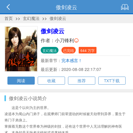
傲剑凌云
首页
>>
玄幻魔法
>>
傲剑凌云
傲剑凌云
作者：
小刀锋利
玄幻魔法
已完结
644 万字
最新章节：
完本感言！
最后更新：2020-08-08 22:17:07
阅读
收藏
推荐
TXT下载
傲剑凌云小说简介
这是个以剑为主的世界。
凌逍本为蜀山内门弟子，在观摩师门前辈渡劫的时候被天劫带到异界，重生于
将门子弟身上。
掌握着无数这个世界奉为神级的剑技，还有这个世界中人无法理解的神奇医
术，本身却是天脉者这样的武道废材体质。