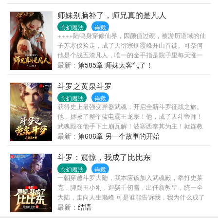
师妹别脑补了，师兄真的是凡人
玄幻魔法
连载
++++陆鸣身穿修仙界，因颜值过硬，被游历道域的仙
子苏寒仪捡走，成了天衍宗烟霞峰开山首徒。可奈何
他是个战五渣凡人，唯一的金手指是院子里每天涨一
厘米的无敌领域。本想躺平到师尊归来，谁知宗主塞
最新：
第585章 师妹太客气了！
来一个天资平平的师妹林清瑶。然而，投喂师妹一口
鸡腿，领域就暴涨一厘米！指点师妹一句功法，领域
斗罗之黄泉斗罗
就扩张一米！陆鸣悟了。原来培养师妹，才是最快的
玄幻魔法
连载
升级之路！从此，他化身最强饲养员。烤鸡腿是悟道
获得史上最强变异器武魂，开启全新斗罗征战之旅。
神丹，破躺椅是修炼神器，随口瞎掰都是无上秘籍。
他，拯救了整个蓝电霸王龙宗！他，成了天斗帝师！
在他的精心培养下，被嫌弃的林清瑶成了宗门第一天
武魂殿在他手下土崩瓦解！波塞西奉其为主！就连教
骄。顺手收的蛇妖成了万兽山脉之主。连一个被退婚
皇比比东与圣女千仞雪为之倾倒……
最新：
第606章 另一个故事的开始
受辱的废柴少女都成了东荒第一炼丹师。当云游的师
尊苏寒仪终于归来，看着一院子名震天下的妖孽，直
斗罗：震惊，我成了比比东
接目瞪口呆。“等会儿，徒弟……你说这些大佬，全是
玄幻魔法
连载
我门下的？？？”
一朝穿越斗罗大陆，我本应该加入武魂殿，拳打史莱
克，脚踢玉小刚，迎娶千仞雪，出任新教皇，统一全
大陆，走向人生巅峰 可是谁能告诉我，我为什么成了
比比东。
最新：
结语