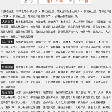
上一页
第1 - 50章
下一页
-
-
我就在这里，等风也等你 平方缪
我就在这里，等风也等你全文阅读
我就在这里，等风也等你
-
-
txt下载
我就在这里，等风也等你最新章节
好看的都市言情小说
大家在看
都市极乐后后宫
渔港春夜
御女天下
都市皇宫
人生得意时须纵欢
浪漫官途
都
市花语
魔艳武林后宫传
艳海风波
穿越豪门之娱乐后宫
我在风花雪月里等你
后宫春春色
我
真是大神医
逍遥花都百香宫
四合院之合家欢乐
四合院里的读书人
倚天神雕
完美人生
凡人
修仙传
都重生了谁谈恋爱啊
站内强推
福艳之都市后宫
嫡嫁千金
搜山降魔，山海显圣
男欢女爱
花都太子
圣上轻点
罚，暗卫又哭了
我真是大神医
完美人生
武炼巅峰
反差傲娇学姐不会主动开口说爱我
渔港春
夜
逍遥人生
都市花语
重生东京，开错外挂
另谋高嫁：这侯府夫人我不做了！
都市娇妻之美
女后宫
斗罗之黄泉斗罗
娱乐开局渣了大蜜蜜
重生1982：香江财阀名扬世界
香江：开局刚到
岸
经典收藏
都市极乐后后宫
魔艳武林后宫传
人生得意时须纵欢
御女天下
穿越豪门之娱乐后
宫
后宫春春色
浪漫官途
渔港春夜
艳海风波
春满香夏
都市皇宫
少年大宝
都市花语
覆
雨翻云之逐艳曲
年代1960：穿越南锣鼓巷，
情满四合院之碧霞元君
娱乐：首富之子，开局捧红
热芭
开局白丝校花，榜一大哥请让让
上班摸鱼被抓，反手拉女总裁下水
港片：开局激活军火
库，独霸香江
最近更新
快穿：短命炮灰不死了
颖星璀璨：赵丽颖演艺之路
美女总裁，请上车
文娱：我为
天仙妹妹护航
五十年代：带着随身空间进城奔小康
甩我是吧？那就捡个校花回家当老婆
悔婚？
反手娶了资本家大小姐！
八零赶海：鱼虾成山，九个女儿吃香喝辣
权力巅峰：从省府秘书开
始
重回1982：从小舢板到远洋巨轮
开局穷光蛋，赚钱全靠挂！
火红年代：开发北大荒，种田赶