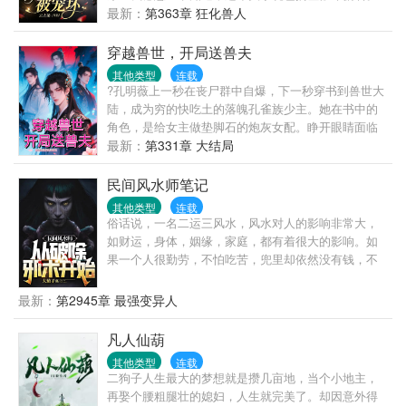
自尊心稀碎——“北国叛乱，我要做将军。”“好，许你
竟然是要她去扮演兽校恶雌对照组，完不成任务就被
最新：
第363章 狂化兽人
千军万马，但要为朕完璧而归。”一边罚一边心疼落泪
电击！江柚脸上苦兮兮，只好胆战心惊扮演恶雌，可
的冰山皇帝+由受转攻的暗卫。系统：宿主的任务已经
她不知道男主们都能听见系统的声音。酒会上，江柚
穿越兽世，开局送兽夫
完成，可以回现代世界升官发财娶老婆了。凌漠：他
按照任务把红酒泼在了女主弟弟身上：“穿成这样，不
为我掉这么多泪，我还他一生一世——
其他类型
连载
就是为了勾引我吗？”游泳课上，江柚按照任务一手按
?孔明薇上一秒在丧尸群中自爆，下一秒穿书到兽世大
在了F1的腹肌上，“装什么装，练腹肌不就是想要本小
陆，成为穷的快吃土的落魄孔雀族少主。她在书中的
姐摸吗？”器材室，江柚又又又按照系统任务一脚踹在
角色，是给女主做垫脚石的炮灰女配。睁开眼睛面临
女主的哥哥，“让你妹远离我喜欢的人，懂不懂？”……
着举族尽灭的天崩开局。孔明薇双眼一闭想回去，想
最新：
第331章 大结局
江柚完成任务后，想要跑路，却被男主们纷纷围住。
多了，回不去了！她面临着穿越即死亡的剧情，只好
男主们：招惹了我们还想跑？江柚：我不是恶毒女配
走一步看一步，主打一个“剧情让我死，我偏要花式苟
民间风水师笔记
吗？男主们怎么都围了过来啊！
活”，谁也别想按剧本带我走！苟着苟着，孔明薇发现
其他类型
连载
情况有些不太对劲！为什么她身边优秀的雄性越来越
俗话说，一名二运三风水，风水对人的影响非常大，
多，还越来越粘人？！
如财运，身体，姻缘，家庭，都有着很大的影响。如
果一个人很勤劳，不怕吃苦，兜里却依然没有钱，不
是他命运不好，就是家里风水有问题。想不想改变命
运，想不想暴富，想的话，就翻开第一页继续往下
最新：
第2945章 最强变异人
看……
凡人仙葫
其他类型
连载
二狗子人生最大的梦想就是攒几亩地，当个小地主，
再娶个腰粗腿壮的媳妇，人生就完美了。却因意外得