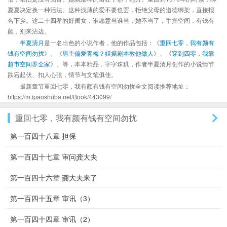
夏夏决定换一种活法。这种浅薄的爱不要也罢，拒绝父母的道德绑架，直接报
名下乡。这二十四孝的好闺女，谁愿意当谁当，她不当了，手握空间，有钱有
颜，别来沾边。
半夏清月
是一名出色的小说作者，他的作品包括：《
重回七零，我有颜有
钱有空间勿扰
》、《
男主偏爱青梅？姐撕剧本教他做人
》、《
穿到四零，我靠
超市空间养全家
》、等，本本精品，字字珠玑，作者半夏清月创作的小说情节
跌宕起伏、扣人心弦，情节与文笔俱佳。
最新章节重回七零，我有颜有钱有空间勿扰全文阅读推荐地址：
https://m.ipaoshuba.net/Book/443099/
重回七零，我有颜有钱有空间勿扰
第一百四十八章 担保
第一百四十七章 审问龚大夫
第一百四十六章 龚大夫来了
第一百四十五章 审讯（3）
第一百四十四章 审讯（2）