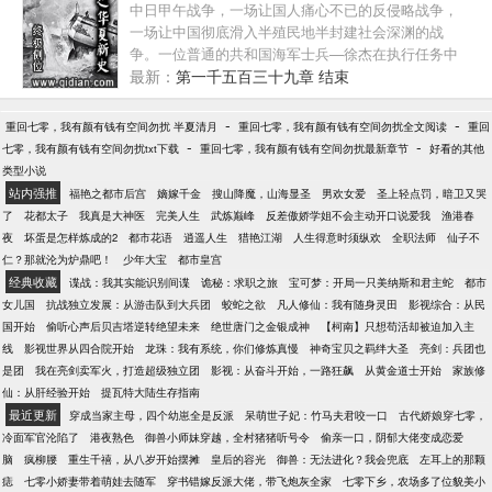
中日甲午战争，一场让国人痛心不已的反侵略战争，
的任务出现终极boss，徒弟差点噶在那里晏淮流毫不
一场让中国彻底滑入半殖民地半封建社会深渊的战
知情，看着装乖巧的徒弟抹眼泪：“真好啊，太不容易
争。一位普通的共和国海军士兵—徐杰在执行任务中
了，总算是把小白花养成了！”谁知系统上线第一句话
意外穿越到了1889年意大利。在离甲午还有5年多的时
最新：
第一千五百三十九章 结束
就是：“卧槽！黑化值10000000！你到底做了什
间里，他能做什么？能否通过自己的知识与能力而力
么！”晏淮流：？？？？乖巧徒弟笑得渗人：“师尊，我
挽狂澜？而在平息甲午危局后，偌大的中国航船又将
-
-
重回七零，我有颜有钱有空间勿扰 半夏清月
特意为你打造的牢笼，喜欢吗？从今往后你别想踏出
重回七零，我有颜有钱有空间勿扰全文阅读
重回
驶向何方？在列强夹缝中奋力求生的泱泱古国能否重
-
-
七零，我有颜有钱有空间勿扰txt下载
这个屋子半步！”社恐本恐：“还有这好事？！”
重回七零，我有颜有钱有空间勿扰最新章节
好看的其他
新再现往日的辉煌？敬请大家阅读此文。 本文力求情
类型小说
节严谨，在技术描写上不会YY。如有不周全之处，希
站内强推
福艳之都市后宫
嫡嫁千金
搜山降魔，山海显圣
男欢女爱
圣上轻点罚，暗卫又哭
望大家能够指点一二。 ...
了
花都太子
我真是大神医
完美人生
武炼巅峰
反差傲娇学姐不会主动开口说爱我
渔港春
夜
坏蛋是怎样炼成的2
都市花语
逍遥人生
猎艳江湖
人生得意时须纵欢
全职法师
仙子不
仁？那就沦为炉鼎吧！
少年大宝
都市皇宫
经典收藏
谍战：我其实能识别间谍
诡秘：求职之旅
宝可梦：开局一只美纳斯和君主蛇
都市
女儿国
抗战独立发展：从游击队到大兵团
蛟蛇之欲
凡人修仙：我有随身灵田
影视综合：从民
国开始
偷听心声后贝吉塔逆转绝望未来
绝世唐门之金银成神
【柯南】只想苟活却被迫加入主
线
影视世界从四合院开始
龙珠：我有系统，你们修炼真慢
神奇宝贝之羁绊大圣
亮剑：兵团也
是团
我在亮剑卖军火，打造超级独立团
影视：从奋斗开始，一路狂飙
从黄金道士开始
家族修
仙：从肝经验开始
提瓦特大陆生存指南
最近更新
穿成当家主母，四个幼崽全是反派
呆萌世子妃：竹马夫君咬一口
古代娇娘穿七零，
冷面军官沦陷了
港夜熟色
御兽小师妹穿越，全村猪猪听号令
偷亲一口，阴郁大佬变成恋爱
脑
疯柳腰
重生千禧，从八岁开始摆摊
皇后的容光
御兽：无法进化？我会兜底
左耳上的那颗
痣
七零小娇妻带着萌娃去随军
穿书错嫁反派大佬，带飞炮灰全家
七零下乡，农场多了位貌美小