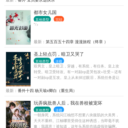
息，你一个Alpha还怕他不成？”好友2：“谁家Omega
一米八九啊？”季池：有没有一种可能他不是Omega？
都市女儿国
豪门少爷Alphax温柔隐忍Enigma
其他类型
完结
"/>
最新：
第五百五十四章 漫漫旅程（终章 ）
圣上轻点罚，暗卫又哭了
其他类型
连载
双男主，皇上暗卫，穿越，有系统，有任务。皇上攻
转受。暗卫受转攻。有一对副cp是哭包攻+壮受～还有
一对副cp是互攻。皇上从未掉过眼泪，系统任务是让
皇上哭九十九次，以期拥有怜悯苍生之心。看此文请
勿带脑子，主打一个爽文，愉快恋爱，双向奔赴，甜
最新：
番外十四 杨天瑜x卿白（重生局）
宠。前期有轻虐身，不虐心。全程甜宠～这是什么人
间疾苦！林默欲哭无泪，刚刚升任大区总监的他在庆
玩弄疯批兽人后，我在兽校被宠坏
功宴上就被电晕，醒过来竟然在皇帝苏景皓的榻上！
其他类型
连载
成了皇帝的暗卫！差点就成了男宠！“我不要做男
一朝身死，系统问江柚想不想要八块腹肌的大美男，
宠。”“好，升暗卫统领。”“我要出任务。”“好，不许受
天天不重样。江柚哪里受得住这种诱惑，当即毫不犹
伤。”见过皇帝保护暗卫的吗！那要暗卫做什么！职业
豫：我愿意！谁知道，这年头系统也搞虚假诈骗啊。