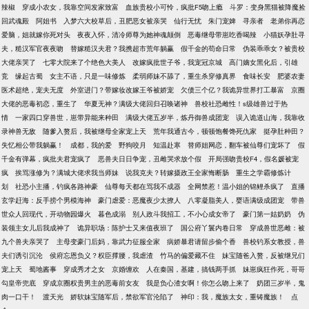
辣椒
穿成小农女，我靠空间发家致富
血族贵校小可怜，疯批F5吻上瘾
斗罗：变身黑猫被降魔捡
回武魂殿
阿姐书
入梦六大校草后，丑肥恶女被亲哭
仙行无忧
朱门宠婢
寻亲者
老弟你再恋
爱脑，姐就嫁你死对头
夜夜入怀，清冷师尊为她神魂颠倒
恶毒继母带崽吃香喝辣
小猫妖孕肚寻
夫，糙汉军官夜夜吻
替嫁糙汉夫君？我携超市荒年躺赢
假千金的苟命日常
伪装乖乖女？被贵校
大佬亲哭了
七零大院来了个绝色大美人
改嫁疯批世子爷，我宠冠京城
高门嫡女黑化后，引雄
竞
缘起古蜀
女主不语，只是一味修炼
柔弱师妹不舔了，重生杀穿修真界
食味长安
肥婆农妻
医术超绝，宠夫无度
外室进门？带嫁妆改嫁王爷被娇宠
欠债三个亿？我诡异世界打工暴富
京圈
大佬的恶毒初恋，重生了
华夏无神？满级大佬回归召唤诸神
兽校社恐雌性！s级雄兽过于热
情
一家四口穿兽世，崽带异能来种田
满级大佬五岁半，炼丹御兽成团宠
误入诡道山海，我靠收
录神兽无敌
随爹入赘后，我被继母全家宠上天
荒年我通古今，顿顿饱餐馋死仇家
挺孕肚种田？
失忆相公带我躺赢！
成都，我的爱
野狗咬月
知温赴寒
替师姐网恋，翻车被仙尊们宠坏了
假
千金有弹幕，疯批夫君宠疯了
恶兽夫日日争宠，丑雌哭求放个假
开局强吻贵校F4，假名媛被宠
疯
挨骂涨修为？满城大佬求我当师妹
说我克夫？转嫁摄政王全家悔断肠
重生之学霸修炼计
划
社恐小主播，钓疯各路神豪
仙尊每天都在骂我不成器
全网禁惹！温小姐的锦鲤杀疯了
直播
玄学赶海：反手捞个男模海神
豪门虐爱：恶魔夜少太撩人
八零凝脂美人，婴语满级成团宠
带兽
世众人回现代，开动物园爆火
暮色成溺
别人政斗我招工，不小心成女帝了
豪门第一姑奶奶
伪
装领主女儿后我成神了
诡异职场：陈护士又来值夜班了
国公府丫鬟内卷日常
穿成兽世恶雌：被
九个兽夫亲哭了
主母变豪门后妈，靠武力征服全家
病娇暴君请留步偷个香
兽校钓系女教授，兽
夫们诱引沉沦
侯府忘恩负义？权臣撑腰，我虐渣
竹马的偏爱藏不住
妹宝随爸入赘，反被继兄们
宠上天
蜀地酱事
穿成秀才之女
京婚缠欢
人在秦国，基建，搞钱两手抓
妹崽疯狂作死，哥哥
勾皇帝兜底
穿成京圈权贵男主的恶毒前女友
我是负心渣女啊！你怎么吻上来了
奶团三岁半，鬼
肉一口干！
渡天光
娇软妹宝随军后，禁欲军官沦陷了
神印：我，魔族太女，重铸魔族！
点