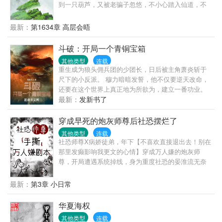
到一只葫芦，又被老骗子忽悠，不小心踏入仙道，不
得已卷入纷争，但他初心不改，只想种地……
最新：
第1634章 高层会晤
斗破：开局一个青铜宝箱
其他类型
连载
重生成为狼头佣兵团的少团长，日后被主角萧炎斩于
尺下的小反派。 穆力暗暗发誓，他不仅要逆天改命，
还要在这个世界上真正地为所欲为，建立一番功业。
“我这么做是不是有点不道德？” 早已不知道德为何物
最新：
发新书了
的穆力抽出了手中长剑，优雅地擦去血沫，惺惺作态
地问道。 而回应他的，只有身后那一片荒凉白骨。
穿成早死的炮灰师尊后社恐摆烂了
ps：主角性格曹贼，有点不择手段，底线就是没有底
其他类型
连载
线，不喜误入。 ps：是萧炎粉丝的读者请慎重决定，
社恐师尊X病娇徒弟，年下【不喜欢直接退出去！别在
是否看本书。
那里发癫影响我更文的心情】穿成万人嫌的炮灰师
尊，开局遭遇系统掉线，身为重度社恐的晏淮流无奈
背负感化反派的重任，打算苟到结局就回家面对成长
期的反派徒弟，他拼命献殷勤：“徒儿真乖，这本师门
最新：
第3章 小日常
祖传秘籍送你，为师亲手炖的鸡汤给你补补身子，帮
你挑了个简单的任务方便你刷分……”然而……他辛苦
华夏海权
找来的秘籍是假的，徒弟练完走火入魔；炖的鸡汤用
其他类型
连载
了不认识的毒蘑菇，徒弟吃完看见跳舞的小人；简单