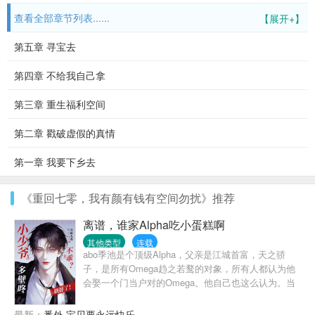
查看全部章节列表......
【展开+】
第五章 寻宝去
第四章 不给我自己拿
第三章 重生福利空间
第二章 戳破虚假的真情
第一章 我要下乡去
《重回七零，我有颜有钱有空间勿扰》推荐
离谱，谁家Alpha吃小蛋糕啊
其他类型
连载
abo季池是个顶级Alpha，父亲是江城首富，天之骄
子，是所有Omega趋之若鹜的对象，所有人都认为他
会娶一个门当户对的Omega。他自己也这么认为。当
这位顶级Alpha天天躲着一个连信息素都没有的Omega
的时候。事情逐渐怪异发展起来。好友1：“看你这点出
最新：
番外 宝贝要永远快乐