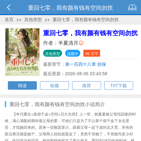
重回七零，我有颜有钱有空间勿扰
首页
>>
其他类型
>>
重回七零，我有颜有钱有空间勿扰
重回七零，我有颜有钱有空间勿扰
作者：
半夏清月
其他类型
连载中
96 万字
最新章节：
第一百四十八章 担保
最后更新：2026-08-06 23:43:58
阅读
收藏
推荐
TXT下载
重回七零，我有颜有钱有空间勿扰小说简介
【年代重生+真假千金+空间+日久生情】上一世，林夏夏被父母找回家的时
候，满心满眼的期待着父母的爱，可他们只是为了不让那个假千金下乡去受
苦，才找她回来的。原来一切都是算计。跟着父母一起下放到北大荒，所有的
脏活累活都是她干。父母两人拍拍屁股走了，竟然不管她了，不管她写多少封
信，依旧是没有回音。她就那样的留在了那个地方。重回到1970年的时候，林