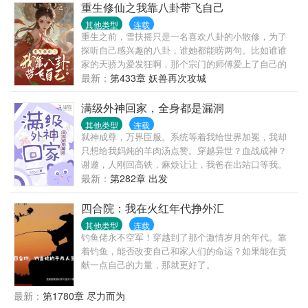
重生修仙之我靠八卦带飞自己
……后来：真香！
其他类型
连载
重生之前，雪扶摇只是一名喜欢八卦的小散修，为了
探听自己感兴趣的八卦，谁她都能唠两句。比如谁谁
家的天骄为爱发狂啊，那个宗门的师傅爱上了自己的
徒弟上演禁忌之恋，吃瓜吃的不亦乐乎。一着不慎，
最新：
第433章 妖兽再次攻城
死于兽潮之下，让原本只想咸鱼的雪扶摇意识到，在
这个修仙世界还是实力为尊。好在这一次，时间刚刚
满级外神回家，全身都是漏洞
好，一切都还没有发生。从此以后，云笙大陆少了一
其他类型
连载
名爱八卦的散修，多了一名爱八卦且实力强大的天之
弑神成尊，万界臣服。系统等着我给世界加冕，我却
骄女。雪扶摇：谁说八卦不好了，这八卦可太好了，
只想给我妈炖的羊肉汤点赞。穿越异世？血战成神？
我这一身实力和传承可都是我凭借八卦得来的（骄
谢邀，人刚回高铁，麻烦让让，我爸在出站口等我。
傲.JPG）
唯一的问题就是，过于兴奋，忘记身上穿了身血。爸
最新：
第282章 出发
妈看我的眼神有点怪，连狗子都对我龇牙。问题不
大，我能演！只要我装得够像，大学生活就追得上
四合院：我在火红年代挣外汇
我！直到我爸默默去了我学校，我妈开始翻我行李，
其他类型
连载
还有个法医盯着我T恤上的血追查不放……#谢邀，刚
钓鱼佬永不空军！穿越到了那个激情岁月的年代。靠
屠完神，现在在家装女大，请问怎么才能不掉马？在
着钓鱼，能否改变自己和家人们的命运？如果能在贡
线等，挺急的！#
献一点自己的力量，那就更好了。
最新：
第1780章 尽力而为