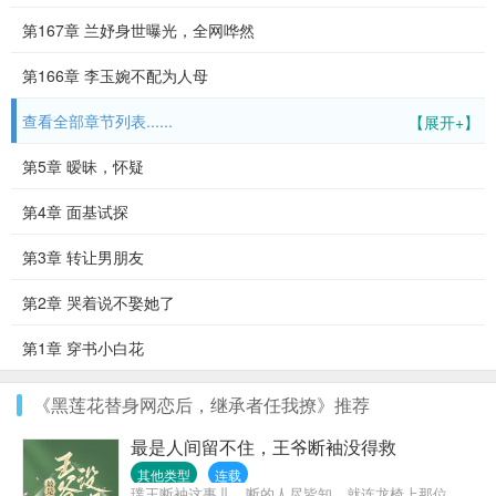
第167章 兰妤身世曝光，全网哗然
第166章 李玉婉不配为人母
查看全部章节列表......
【展开+】
第5章 暧昧，怀疑
第4章 面基试探
第3章 转让男朋友
第2章 哭着说不娶她了
第1章 穿书小白花
《黑莲花替身网恋后，继承者任我撩》推荐
最是人间留不住，王爷断袖没得救
其他类型
连载
璞王断袖这事儿，断的人尽皆知。就连龙椅上那位，