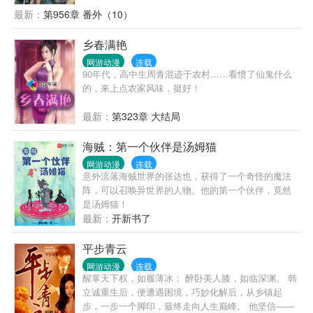
风发现，自己的本命神兵，竟然是一座军火库！沙漠
最新：
第956章 番外（10）
之鹰、巴雷特、加特林、火箭筒…应有尽有！当漫天
神魔降临，所有人都瑟瑟发抖时，南风扛着歼星炮站
乡春满艳
了出来。南风：“一切的恐惧，都来源于火力不足。”南
网游动漫
连载
风：“各位施主，吃你南爷一炮！”
90年代，高中生周青混迹于农村……看惯了仙鬼什么
的，来上点农家风味，挺好！
最新：
第323章 大结局
海贼：第一个伙伴是汤姆猫
网游动漫
连载
意外流落海贼世界的张达也，获得了一个奇怪的魔法
阵，可以召唤异世界的人物。他的第一个伙伴，竟然
是汤姆猫！
最新：
开新书了
平步青云
网游动漫
连载
醒掌天下权，如履薄冰； 醉卧美人膝，如临深渊。 韩
立诚重生后，便遭遇困境，巧妙化解后，从乡镇起
步，一步一个脚印，最终走向人生巅峰。 他坚信——