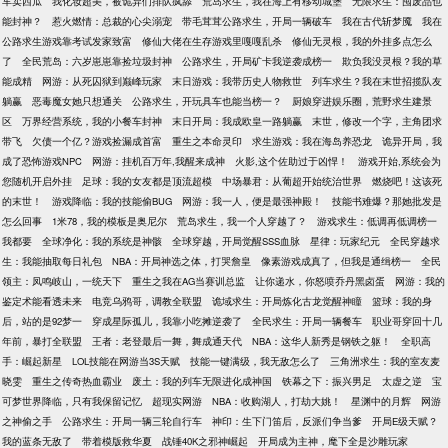
车卖西瓜
我化妆超美，被诡异们排队疯舔
荒岛求生，我在海上有移动城堡
无限求生：囤废品也
能封神？
惹火燃情：总裁的心尖溺宠
带毛茸茸公路求生，开局一辆破车
我在古代斩梦魇
我在
公路求生游戏靠考试发家致富
修仙大佬在生存游戏里嘎嘎乱杀
修仙无灵根，我的外挂多点怎么
了
全民荒岛：六岁崽崽靠捡垃圾封神
公路求生，开局矿卡我逆袭成榜一
欺负我没灵根？我的草
能成精
网游：从死囚狱到巅峰玩家
末日游戏：我带历史人物救世
列车求生？我在末世招揽队友
躺赢
恶毒魔女她只想通关
公路求生，开玩具车也能当榜一？
厨娘穿进娱乐圈，荒野求生建景
区
万界经营系统，我的小餐车封神
末日开局：我成欧皇一路躺赢
末世，修改一个字，主角团求
带飞
欠债一个亿？游戏捡漏成首富
重生之本命灵印
求生游戏：我在海岛养恐龙
诡异开局，我
成了恐怖游戏NPC
网游：挂机百万年,我醒来成神
火影,这个佐助过于凶悍！
游戏开始,系统会为
您随机开启外挂
足球：我的女友都是顶流超模
中场暴君：从葡超开始统治世界
燃烧吧！这该死
的末世！
游戏降临：我的技能偷BUG
网游：我一人，便是最强神殿！
技能书难爆？那她批发是
怎么回事
1米78，我的模板是奥尼尔
荒岛求生，我一个人穿越了？
游戏求生：低调再低调榜一
我都要
全球净化：我的系统是神骸
全球穿越，开局觉醒SSS血脉
星律：玩家纪元
全民穿越求
生：我能抽取每日礼包
NBA：开局神选之体，打哭詹皇
像素游戏成真了，但我是通缉榜一
全民
领主：凤鸣岐山，一统天下
重生之我在AG当赛训总监
让你递水，你怒喷乔丹黑卤蛋
网游：我的
鉴定术能看透未来
电竞乌鸦哥，调教全联盟
诡域求生：开局炼化古龙觉醒神瞳
篮球：我的身
后，站的是92梦一
穿成星际孤儿，我靠小吃摊逆袭了
全民求生：开局一辆餐车
职业哥穿回十几
年前，暴打全联盟
王者：老登最后一舞，舞成通天代
NBA：这华人新秀是钢铁之躯！
全职高
手：崛起新星
LOL技能在网游当3S天赋
技能一键满级，我无敌怎么了
三角洲求生：我的室友麦
晓雯
重生之传奇热血霸业
废土：我的列车无限进化成神国
铁幕之下：振兴男足
太虚之逆
宝
可梦世界降临，只有我保留记忆
超现实网游
NBA：收购湖人，打劫大姚！
星渊中的月辉
网游
之神偷之手
公路求生：开局一辆三轮自行车
神印：生下门笛后，反派们争当爹
开局E级天赋？
我的蓝条无敌了
带着模版救华夏
战锤40K之邪神崛起
开局成为主神，麾下全是沙雕玩家