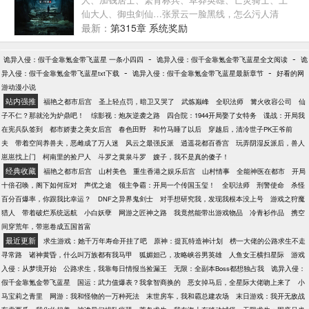
定的人也随之增加。美杜莎女王的七彩吞天蟒血脉，
仙大人、御虫剑仙…张景云一脸黑线，怎么污人清
小医仙的厄难毒体，青鳞的碧蛇三花瞳……通通十倍
白？谁不知道他有魏晋风骨，魏武遗风！南极之恋、
最新：
第315章 系统奖励
反馈！多年后，魂天帝刚刚掀起浩劫，被萧泽反手镇
师父、霍元甲、精绝古城、绣春刀、灵笼、僵尸先
压！萧泽这才发现，原来自己已经走到了斗气大陆的
生、倩女幽魂、白蛇传、宝莲灯…PS：萌新不易，求
-
-
诡异入侵：假千金靠氪金带飞蓝星 一条小四四
诡异入侵：假千金靠氪金带飞蓝星全文阅读
诡
巅峰，他不由得将目光看向大千世界。
收藏，求追读，求鼓励吖！
-
-
异入侵：假千金靠氪金带飞蓝星txt下载
诡异入侵：假千金靠氪金带飞蓝星最新章节
好看的网
游动漫小说
站内强推
福艳之都市后宫
圣上轻点罚，暗卫又哭了
武炼巅峰
全职法师
篝火收容公司
仙
子不仁？那就沦为炉鼎吧！
综影视：炮灰逆袭之路
四合院：1944开局娶了女特务
谍战：开局我
在宪兵队签到
都市娇妻之美女后宫
春色田野
和竹马睡了以后
穿越后，清冷世子PK王爷前
夫
带着空间养兽夫，恶雌成了万人迷
风云之最强反派
逍遥花都百香宫
玩弄阴湿反派后，兽人
崽崽找上门
柯南里的捡尸人
斗罗之黄泉斗罗
嫂子，我不是真的傻子！
经典收藏
福艳之都市后宫
山村美色
重生香港之娱乐后宫
山村情事
全能神医在都市
开局
十倍召唤，阁下如何应对
声优之途
领主争霸：开局一个传国玉玺！
全职法师
刑警使命
杀怪
百分百爆率，你跟我比幸运？
DNF之异界鬼剑士
对手想研究我，发现我根本没上号
游戏之狩魔
猎人
带着破烂系统远航
小白妖孽
网游之匠神之路
我竟然能带出游戏物品
冷青衫作品
携空
间穿荒年，带崽卷成五国首富
最近更新
求生游戏：她千万年寿命开挂了吧
原神：提瓦特造神计划
榜一大佬的公路求生不走
寻常路
诸神黄昏，什么叫万族都有我马甲
狐媚妲己，攻略峡谷男英雄
人鱼女王横扫星际
游戏
入侵：从梦境开始
公路求生，我靠每日情报当捡漏王
无限：全副本Boss都想独占我
诡异入侵：
假千金靠氪金带飞蓝星
国运：武力值爆表？我拿智商换的
恶女掉马后，全星际大佬吻上来了
小
马宝莉之青里
网游：我和怪物的一万种死法
末世房车，我和霸总建农场
末日游戏：我开无敌战