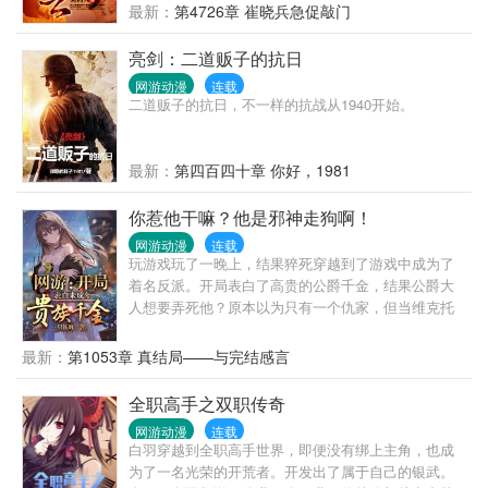
掌权不忘放权，铺路不忘后路，争斗不忘坚守，方能
最新：
第4726章 崔晓兵急促敲门
平步青云！
亮剑：二道贩子的抗日
网游动漫
连载
二道贩子的抗日，不一样的抗战从1940开始。
最新：
第四百四十章 你好，1981
你惹他干嘛？他是邪神走狗啊！
网游动漫
连载
玩游戏玩了一晚上，结果猝死穿越到了游戏中成为了
着名反派。开局表白了高贵的公爵千金，结果公爵大
人想要弄死他？原本以为只有一个仇家，但当维克托
回过神来，却发现。身边的人一个个的都想他死。高
冷的女武神boss执意取走他的项上人头，一手遮天的
最新：
第1053章 真结局——与完结感言
豪门大小姐更是恨不得活埋了他。就连路边的野狗对
他也不待见！在这个注定的死亡结局下，还有无数即
全职高手之双职传奇
将到来的玩家，坐等瓜分他的经验！不想坐以待毙的
网游动漫
连载
他，选择了另一条道路。“你们一个个都这么想杀
白羽穿越到全职高手世界，即便没有绑上主角，也成
我……”“那我可就信奉邪神去了。”
为了一名光荣的开荒者。开发出了属于自己的银武。