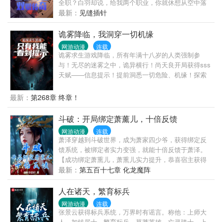
全职？白羽却说，给我两个职业，你就休想从空中落
下！已建
最新：
见缝插针
诡雾降临，我洞穿一切机缘
网游动漫
连载
诡雾求生游戏降临，所有年满十八岁的人类强制参
与！无尽的迷雾之中，诡异横行！尚天良开局获得sss
天赋——信息提示！提前洞悉一切危险、机缘！探索
诡雾！收集物质！升级庇护所！获得道具！收获技
能！升级装备！……在玩家还九死一生探索诡雾时
最新：
第268章 终章！
候。尚天良已经凭借绝对信息优势，囤积物资，吃着
火锅唱着歌，一路遥遥领先！最终成为诡雾之中，不
斗破：开局绑定萧薰儿，十倍反馈
可言说的无上存在！
网游动漫
连载
萧泽穿越到斗破世界，成为萧家四少爷，获得绑定反
馈系统，被绑定者实力变强，就能十倍反馈于萧泽。
【成功绑定萧熏儿，萧熏儿实力提升，恭喜宿主获得
十倍反馈，实力提升至九星斗者……】【萧熏儿服用
最新：
第五百十七章 化龙魔阵
圣心琉璃丹，资质大幅度提升！恭喜宿主获得十倍反
馈，资质提升至绝世天骄级别……】【萧熏儿成功炼
人在诸天，繁育标兵
化金帝焚天炎，实力大幅度提升！恭喜宿主获得十倍
网游动漫
连载
反馈，成功炼化帝炎（20%）……】萧泽本以为这样
张景云获得标兵系统，万界时有谣言。称他：上师大
就结束了，没想到随着萧熏儿实力提升，自己能够绑
人、加钱居士、繁育标兵、草莽英雄、亡灵骑士、上