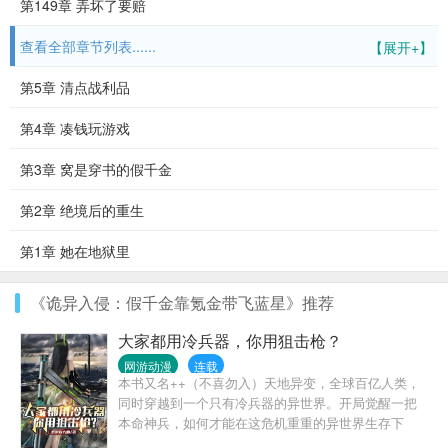
第149章 弄坏了要赔
查看全部章节列表......
【展开+】
第5章 清点战利品
第4章 凑钱玩游戏
第3章 窝是穿书的假千金
第2章 绝境后的重生
第1章 她在地狱里
《诡异入侵：假千金靠氪金带飞蓝星》推荐
大家都用冷兵器，你用狙击枪？
网游动漫
连载
本书又名++（不喜勿入）天地异变，全球百亿人类，
同时穿越到一个只有冷兵器的异世界。开局觉醒一把
本命神兵，如何才能在这危机重重的异世界生存下
去？别人的本命神兵都是刀枪剑棍，斧钺钩叉…但南