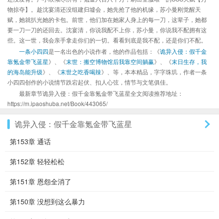
物掠夺】。趁沈宴清还没组建归墟会，她先抢了他的机缘，苏小曼刚觉醒天
赋，她就扒光她的卡包。前世，他们加在她家人身上的每一刀，这辈子，她都
要一刀一刀的还回去。沈宴清，你说我配不上你，苏小曼，你说我不配拥有这
些。这一世，我会亲手拿走你们的一切。看看到底是我不配，还是你们不配。
一条小四四
是一名出色的小说作者，他的作品包括：《
诡异入侵：假千金
靠氪金带飞蓝星
》、《
末世：搬空博物馆后我靠空间躺赢
》、《
末日生存，我
的海岛能升级
》、《
末世之吃香喝辣
》、等，本本精品，字字珠玑，作者一条
小四四创作的小说情节跌宕起伏、扣人心弦，情节与文笔俱佳。
最新章节诡异入侵：假千金靠氪金带飞蓝星全文阅读推荐地址：
https://m.ipaoshuba.net/Book/443065/
诡异入侵：假千金靠氪金带飞蓝星
第153章 通话
第152章 轻轻松松
第151章 恩怨全消了
第150章 没想到这么暴力