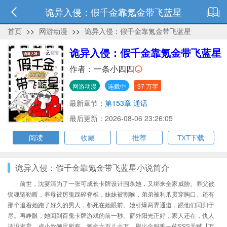
诡异入侵：假千金靠氪金带飞蓝星
首页
>>
网游动漫
>>
诡异入侵：假千金靠氪金带飞蓝星
诡异入侵：假千金靠氪金带飞蓝星
作者：
一条小四四
网游动漫
连载中
97 万字
最新章节：
第153章 通话
最后更新：2026-08-06 23:26:05
阅读
收藏
推荐
TXT下载
诡异入侵：假千金靠氪金带飞蓝星小说简介
前世，沈宴清为了一张可成长卡牌设计围杀她，又绑来全家威胁。养父被
锁魂链勒断，养母被厉鬼踩碎脊椎，妹妹被割喉，弟弟被利爪贯穿胸口。还有
那个追着她跑了好久的男人，都死在她眼前。她引爆两界通道，跟他们同归于
尽。再睁眼，她回到百鬼卡牌游戏的前一秒。窗外阳光正好，家人还在，仇人
还没发育。卢小欣倾尽所有，氪金六百八十万，刷出全服唯一的SSS天赋【万