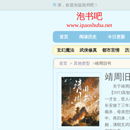
亲，欢迎光临泡书吧！
泡书吧
www.ipaoshuba.net
首页
阅读历史
今日更新
玄幻魔法
武侠修真
都市言情
历
首页
>
其他类型
>
靖周旧书
靖周
关于靖周
【INTJ高
一才女，世人
长安做了三年
截杀，母亲悲
中。再归来，
她，满朝文武