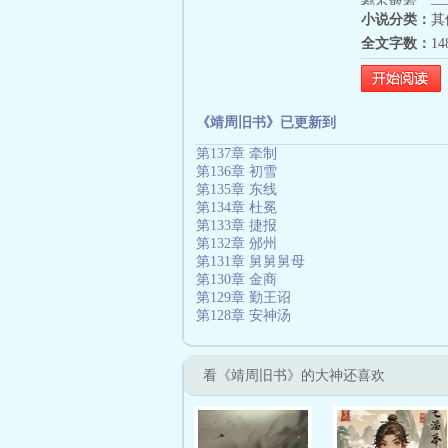
都不敢惹。—
小说分类：
其
脸。别人捧着
全文字数：
1
两针。沈韫头
就该治。”有
管。她怕苦。
药，我加三钱
《靖周旧书》已更新到
第137章 牵制
第136章 初雪
第135章 东线
第134章 杜冕
第133章 捷报
第132章 邠州
第131章 舅舅舅母
第130章 金商
第129章 勤王诏
第128章 安神汤
看《靖周旧书》的大神还喜欢