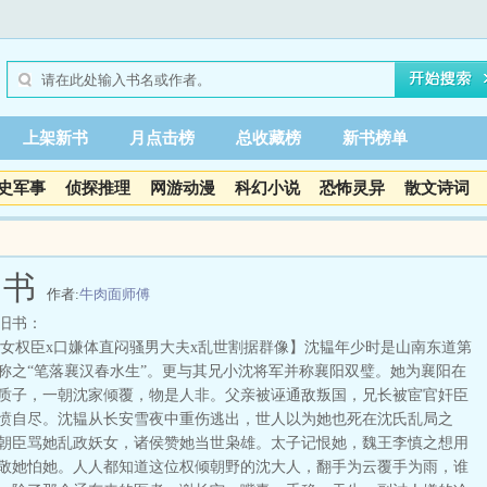
上架新书
月点击榜
总收藏榜
新书榜单
史军事
侦探推理
网游动漫
科幻小说
恐怖灵异
散文诗词
旧书
作者:
牛肉面师傅
旧书：
智女权臣x口嫌体直闷骚男大夫x乱世割据群像】沈韫年少时是山南东道第
称之“笔落襄汉春水生”。更与其兄小沈将军并称襄阳双璧。她为襄阳在
质子，一朝沈家倾覆，物是人非。父亲被诬通敌叛国，兄长被宦官奸臣
愤自尽。沈韫从长安雪夜中重伤逃出，世人以为她也死在沈氏乱局之
朝臣骂她乱政妖女，诸侯赞她当世枭雄。太子记恨她，魏王李慎之想用
敬她怕她。人人都知道这位权倾朝野的沈大人，翻手为云覆手为雨，谁