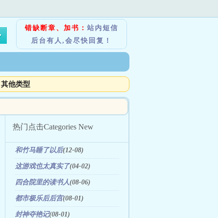
错缺断章、加书：
站内短信
后台有人,会尽快回复！
其他类型
热门点击
Categories New
和竹马睡了以后
(12-08)
这游戏也太真实了
(04-02)
四合院里的读书人
(08-06)
都市极乐后后宫
(08-01)
封神夺艳记
(08-01)