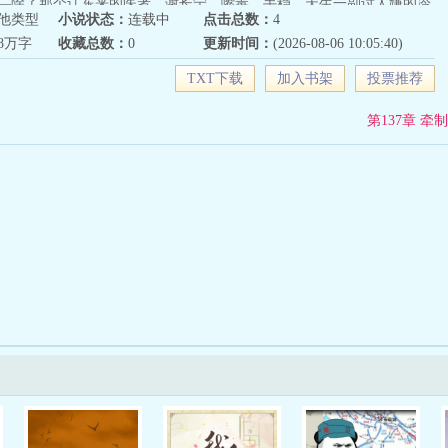
—除了那个辽东来的医者。谢长宁，嘴毒，手稳，天生一副讨人嫌的冷
他类型
小说状态：
连载中
点击总数：
4
她，他偏要管着她。熬夜批文书？药碗端上来。想多看一册？明天多挨
48万字
收藏总数：
0
更新时间：
(2026-08-06 10:05:40)
疼：“谢先生，我是病人，不是囚犯。”谢长宁眼都没抬：“病人不听话，
人问谢长宁：“沈大人脾气那么硬，你怎么管住她的？”他想了想：“不用
TXT下载
加入书架
投票推荐
”沈韫正好听见，冷笑一声：“谁怕了？”谢长宁看了她一眼：“那今晚的
黄连。”
第137章 牵制