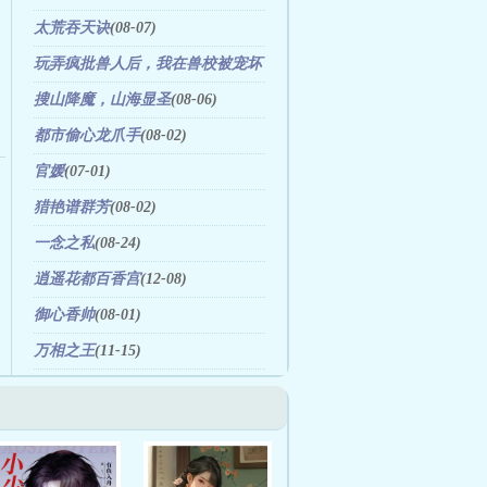
太荒吞天诀
(08-07)
玩弄疯批兽人后，我在兽校被宠坏
(08-06)
搜山降魔，山海显圣
(08-06)
都市偷心龙爪手
(08-02)
官媛
(07-01)
猎艳谱群芳
(08-02)
一念之私
(08-24)
逍遥花都百香宫
(12-08)
御心香帅
(08-01)
万相之王
(11-15)