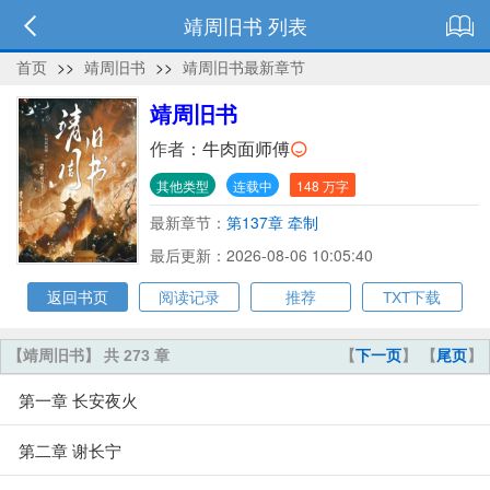
靖周旧书 列表
首页
>>
靖周旧书
>>
靖周旧书最新章节
靖周旧书
作者：
牛肉面师傅
其他类型
连载中
148 万字
最新章节：
第137章 牵制
最后更新：2026-08-06 10:05:40
返回书页
阅读记录
推荐
TXT下载
【靖周旧书】 共 273 章
【
下一页
】 【
尾页
】
第一章 长安夜火
第二章 谢长宁