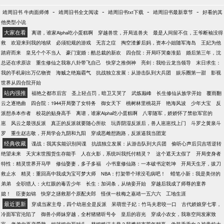
-
-
-
-
靖周旧书 牛肉面师傅
靖周旧书全文阅读
靖周旧书txt下载
靖周旧书最新章节
好看的其
他类型小说
大家在看
离谱，谁家Alpha吃小蛋糕啊
穿越兽世，开局送兽夫
最是人间留不住，王爷断袖没得
救
欢迎来到我的地狱
必须犯规的游戏
无言之症
掏空渣爹后妈，资本小姐随军海岛
王妃为他
踏府而来
皇兄个个不当人
豪门宠婚：酷总裁的新欢
四合院：开局吓哭秦淮茹
婚后第三年，沈
总还在求原谅
重生修仙之我靠八卦带飞自己
快穿之推倒神
亮剑：我给云龙当领导
末日求生：
我的手机刷出万亿物资
海贼之绝巅霸气
抗战独立发展：从游击队到大兵团
娱乐圈第一甜
影视
世界从四合院开始
站内强推
福艳之都市后宫
圣上轻点罚，暗卫又哭了
武炼巅峰
长生修仙从族学开始
覆雨翻
云之逐艳曲
四合院：1944开局娶了女特务
御女天下
桃树林里桃花开
艳海风波
少年大宝
反
派想杀本作者
校花的贴身高手
离谱，谁家Alpha吃小蛋糕啊
八零随军，娇娇怀了禁欲军官的
崽
风云之最强反派
真正的反派就要随心所欲
玩弄阴湿反派后，兽人崽崽找上门
斗罗之黄泉斗
罗
重生赵志敬，开局学会九阴和九阳
穿成恶雌想跑路，反派逼我当团宠
经典收藏
谍战：我其实能识别间谍
抗战独立发展：从游击队到大兵团
偷听心声后贝吉塔逆转
绝望未来
天灾末世囤货生存能手
人在火影，系统叫我托付精灵？
这个遮天太假了
开局变身者
特性：精灵世界开马甲
修仙娶妻，多子多福
小书童修仙路：一本破书定乾坤
开局天生牙，拔刀
救止水
精灵：重回高中我成为宝可梦大师
NBA：打架带个球没毛病吧！
蜡笔小新：我是美伢的
弟弟
全职猎人：火红眼的毒舌少年
长生：加词条，从纳妾开始
穿越后我成了师尊的童养
媳！
臣妻如锦
快穿之拯救那个原配夫郎
怪侠一枝梅之嘉靖一五六六
工地生涯
最近更新
穿成当家主母，四个幼崽全是反派
呆萌世子妃：竹马夫君咬一口
古代娇娘穿七零，
冷面军官沦陷了
御兽小师妹穿越，全村猪猪听号令
皇后的容光
穿成小农女，我靠空间发家致