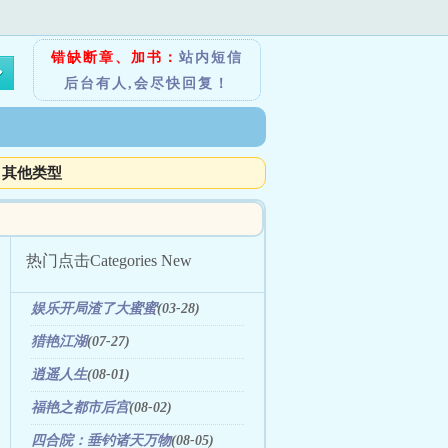
错缺断章、加书：
站内短信
后台有人,会尽快回复！
其他类型
热门点击
Categories New
娱乐开局渣了大蜜蜜
(03-28)
猎艳江湖
(07-27)
逍遥人生
(08-01)
福艳之都市后宫
(08-02)
四合院：垂钓诸天万物
(08-05)