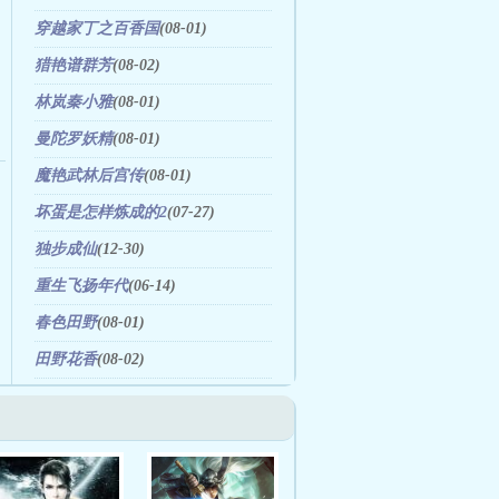
穿越家丁之百香国
(08-01)
猎艳谱群芳
(08-02)
林岚秦小雅
(08-01)
曼陀罗妖精
(08-01)
魔艳武林后宫传
(08-01)
坏蛋是怎样炼成的2
(07-27)
独步成仙
(12-30)
重生飞扬年代
(06-14)
春色田野
(08-01)
田野花香
(08-02)