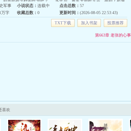
，到底能有怎样的作为吧？......多年后，奉军大帅杜玉霖，接到了那通
史军事
小说状态：
连载中
点击总数：
57
电话。“报告，鬼子开始行动了，我军当如何应对？”“给我……狠狠地
81万字
收藏总数：
0
更新时间：
(2026-08-05 22:53:43)
........................作者：本书将结合正史野史进行演绎，主角从青马坎二当家
统领、师长、军团长，最后成为奉军大帅，从军阀混战到全面抗战，驰
TXT下载
加入书架
投票推荐
深入京沪敌巢，时间跨越几十年。部分历史人名和事件会有所调整，望
，本人定持续更新，带给诸位一个还可以的故事。个人能力有限，多多
第663章 老张的心事
还喜欢