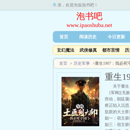
亲，欢迎光临泡书吧！
泡书吧
www.ipaoshuba.net
首页
阅读历史
今日更新
玄幻魔法
武侠修真
都市言情
历
首页
>
历史军事
>
重生1907：我必死
重生1
关于重生
[军阀][无
而动，朝廷腐
瘩正陷入沉思
肮脏的大土匪
励一：宿主获
励三：宿主获