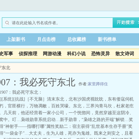
上架新书
月点击榜
总收藏榜
新书榜单
史军事
侦探推理
网游动漫
科幻小说
恐怖灵异
散文诗词
守东北
907：我必死守东北
作者:
家里蹲得住
1907：我必死守东北：
敌][系统][抗战]［不无脑］清末东北，北有沙国虎视眈眈，东有倭寇伺机
朽，官匪横行，万物凋敝，百姓哭嚎。东北，三界沟青马坎，杜家老疙
。几天前，他还经营着一家小公司，一个恍惚间，竟然穿越至这阴冷、
窝中。叮…枭雄勋章系统启动…新手勋章，“枭雄之路的开端”解锁…奖
得“神射手——指哪打哪”属性奖励二：宿主获得“乱世基本生存手册”奖
得“一袋金子”…大丈夫，生为人雄，死亦为鬼雄。既来之则安之，且看