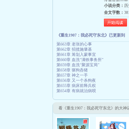
这重生的一世
小说分类：
历
他等了许久的
全文字数：
3
打。”......
到管带，再到
骋东北黑土，
诸位多多包涵
《重生1907：我必死守东北》已更新到
担待。
第663章 老张的心事
第662章 招揽施肇基
第661章 筹划入蒙事宜
第660章 血洗“满铁事务所”
第659章 血洗“聚源宝局”
第658章 驱狗呑猪
第657章 神之一手
第656章 又一个杀狗夜
第655章 病床前释兵权
第654章 有病就治病呗
看《重生1907：我必死守东北》的大神