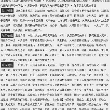
-
-
家族修仙：从强化青光剑开始 雁南枝
家族修仙：从强化青光剑开始全文阅读
家族修仙：从强
一个没有感情的剑客了，直到我遇到了陈洛，才发
-
-
化青光剑开始txt下载
家族修仙：从强化青光剑开始最新章节
好看的玄幻魔法小说
现，原来我还会愤怒！……众人：陈洛就是一个不折
站内强推
福艳之都市后宫
武炼巅峰
猎艳江湖
逍遥人生
四合院：易中海是我舅舅
权贵巅
不扣的大魔头！魔道人士：不准你们侮辱我魔道！陈
峰之一路狂飙
艳福不浅
艳海风波
御兽：我有独特的捡兽技巧
田野花香
少年大宝
傻子，嫂
洛：我的修仙路，主打的就是一个三观！
子漂亮吗
离谱，谁家Alpha吃小蛋糕啊
黄泉公交：上车投币，诡怪不近
笑尿炕的东北年代文之我
的大腰子
混沌圣体，开局被仙子强迫双修
洛公子
四合院：从民国三十年开始！
一人之下：我
见神不坏，肉身横推
柯南里的捡尸人
经典收藏
道诡异仙
末世：从加点开始无限进化
木叶：从忍界开始的抽卡
开局被逼入魔宗，
我直升天神境
六岁皇子：麾下竟全是陆地神仙？
武道长生：从修炼易筋经开始
从纯阳功开始加
点
港综：从照顾同僚遗孀开始
全知读者视角：
斗罗：绝世唐门，天使与罗刹再临
诡异药剂
师：我的病人皆为恐怖
魔兽：神级强化，一秒变强
诸天从四合院启航
封神：重生敖丙！逆天改
命
武道从杀生开始
隋唐：签到五年，朕已无敌天下
我，反派第十世师妹们的白月光
明末辽东
从军行
武道从技能面板开始
我在乱世武道长生
最近更新
一剑惊天下，可她身后的男人更可怕！
盗梦千年
异界游乐场
蛮荒古界记
封神：
拜师元始，我竟成了周武王
大周第一武夫
废灵根修炼慢？但我长生不死啊！
凡人修仙：疯了
吧！你一百岁了还要修仙
剑来：谪仙临世，开局娶妻宁姚
天骄战纪
逍遥行万古
武帝重生
玄
幻：人在废丹房，我能合成万物
神级卡徒
成了反派却想当舔狗
玄幻：从成为家族灵兽开始
凡
人修仙：从废丹房杂役开始
逆女！他镇压大凶，你逐他出宗？
雾临时代
聚灵飞升
看守废丹房
五年，我靠变废为宝证道成仙
帝国权杖
穿越斗罗之擂鼓瓮金锤
太平令
傲世灵主
我的灵兽有
点强
娘子真不是蛇妖
武道长生：从猎户开始加点修行
囚仙塔
刚抽中SSS级天赋，你跟我说游
戏停服
开局废柴师叔祖，收徒返还躺平成仙
【综影视】与天作赌
重生之，玉龙大陆
领袖之
证：风过无痕
我靠生子卷成三界女帝
极限修仙
带着灵诀闯异界
离婚后高冷爵少有点方
师尊
凶猛
剑斩仙门
剑动仙朝
逆天邪神：师尊，你不太对劲
超级无敌，选择系统
寒棺仙缘传
我