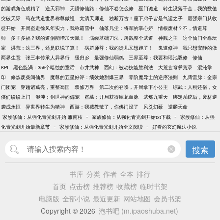
的游戏角色成精了
逆天邪神
天骄修仙路：修仙不卷怎么修
巫门诡道
转生没落千金，我的数值
突破天际
苟在武道世界称尊做祖
太清天师道
独断万古！座下弟子皆是气运之子
最强宗门从收
徒开始
开局盗走徐凤年实力，我称霸雪中
仙落凡尘：将军的掌心娇
情根废材？不，情道尊
师
多子多福？我的道侣能增加天赋！
满级基础刀法，屠戮整个武道
神戮之主
这个仙门全靠玩
家
洪荒：这三界，还是朕说了算！
病娇师尊：我的徒儿又想跑了！
鬼道修神
我只想安静的做
两界生意
张三丰传承人异界行
缓归乡
最强修仙弱鸡
三界至尊：我要和瑶池双修
修仙
KPI
黑色旋涡：356个暗蚀的童话
市井武神
西幻：被动技能胜利法
大荒玄穹彝荒录
混沌掌
印
修炼废柴闯仙界
魔尊的五星好评：绩效她甜爆三界
零阶魔导士的逆序法则
九霄雷脉：全宗
门团宠
穿越诸葛亮，重整蜀国
双修万界
第二次的召唤，开局拿下小公主
综武：人刚还俗，女
侠们纷纷上门
混沌：创世神的偏宠
盗墓：开局获得应龙血脉
武炼九重天
绑定系统后，废材逆
袭成永恒
异世界转生为猪神
西游：我截教散了，你佛门没了
风爻幻薮
逆麟天命
-
-
家族修仙：从强化青光剑开始 雁南枝
家族修仙：从强化青光剑开始txt下载
家族修仙：从强
-
-
化青光剑开始最新章节
家族修仙：从强化青光剑开始全文阅读
好看的玄幻魔法小说
搜索
书库
分类
作者
全本
排行
首页
点击榜
推荐榜
收藏榜
临时书架
电脑版
全部小说
最近更新
网站地图
会员书架
Copyright © 2026
泡书吧 (m.ipaoshuba.net)