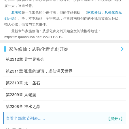
展壮大，逐道长青。
雁南枝
是一名出色的小说作者，他的作品包括：《
家族修仙：从强化青光
剑开始
》、等，本本精品，字字珠玑，作者雁南枝创作的小说情节跌宕起伏、
扣人心弦，情节与文笔俱佳。
最新章节家族修仙：从强化青光剑开始全文阅读推荐地址：
https://m.ipaoshuba.net/Book/112919/
家族修仙：从强化青光剑开始
第2312章 异世界密会
第2311章 张量的邀请，虚仙洞天世界
第2310章 太一圣石
第2309章 风老魔
第2308章 神水之晶
查看全部章节列表......
【展开+】