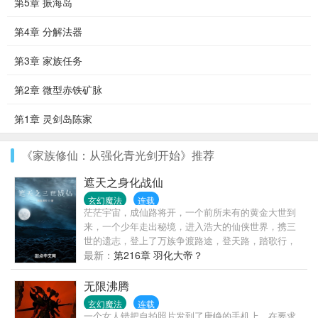
第5章 振海岛
第4章 分解法器
第3章 家族任务
第2章 微型赤铁矿脉
第1章 灵剑岛陈家
《家族修仙：从强化青光剑开始》推荐
遮天之身化战仙
玄幻魔法
连载
茫茫宇宙，成仙路将开，一个前所未有的黄金大世到
来，一个少年走出秘境，进入浩大的仙侠世界，携三
世的遗志，登上了万族争渡路途，登天路，踏歌行，
化战仙，弹指遮天！
最新：
第216章 羽化大帝？
无限沸腾
玄幻魔法
连载
一个女人错把自拍照片发到了唐峥的手机上，在要求