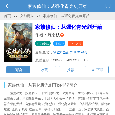
家族修仙：从强化青光剑开始
首页
>>
玄幻魔法
>>
家族修仙：从强化青光剑开始
家族修仙：从强化青光剑开始
作者：
雁南枝
玄幻魔法
连载中
971 万字
最新章节：
第2312章 异世界密会
最后更新：2026-08-09 22:05:15
阅读
收藏
推荐
TXT下载
家族修仙：从强化青光剑开始小说简介
浩荡星海，妖魔吞天，非宗门修行之士命如草芥，生死不由己。陈青云穿
越而来，成为星海陈氏子弟，本以为人生会一片暗淡，直到他觉醒了可以给法
器升级的天赋。分解青凝镜，强化点＋1强化离火天剑，飞剑品阶升级。融合赤
蛟旗+金灵子母刃+红莲仙剑，获得万剑图。……这是一座小家族的成长史。面
对长辈的殷切希望，家族举步维艰，陈青云一步步逆流而上，带领家族不断发