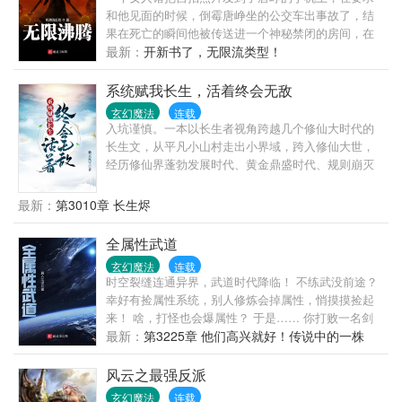
和他见面的时候，倒霉唐峥坐的公交车出事故了，结
果在死亡的瞬间他被传送进一个神秘禁闭的房间，在
这里，有着许多本该死去的人，空姐，女教师，富二
最新：
开新书了，无限流类型！
代，死刑犯，老板和员工。经典无限流作品。
系统赋我长生，活着终会无敌
玄幻魔法
连载
入坑谨慎。一本以长生者视角跨越几个修仙大时代的
长生文，从平凡小山村走出小界域，跨入修仙大世，
经历修仙界蓬勃发展时代、黄金鼎盛时代、规则崩灭
时代，黑暗大动乱时代，万灵皆寂时代……陈浔穿越
到浩瀚无垠的修仙界，觉醒长生系统，竟然还送了一
最新：
第3010章 长生烬
头长生灵兽为伴。我陈浔对打打杀杀没有兴趣，也不
想招惹任何人，只想带着老牛看遍世间繁华。一个不
全属性武道
经意，他露出了腰间的三把开山斧，又一个不经意，
玄幻魔法
连载
露出了那十六块腹肌。他缓缓戴上了悍匪头套，露出
时空裂缝连通异界，武道时代降临！ 不练武没前途？
阴沉微笑：“我陈浔和老牛最讲道理。”整个诸天万界颤
幸好有捡属性系统，别人修炼会掉属性，悄摸摸捡起
抖了，他套……套上了。一个炼气期的火球术突然被
来！ 啥，打怪也会爆属性？ 于是…… 你打败一名剑
激发，像是被加成了数千上万倍，无尽业火燃尽天
道天才，掉落【悟性*2】，【剑道天赋*1】……你捡了
最新：
第3225章 他们高兴就好！传说中的一株
穹，万灵寂灭……“阁下虽然很强，但还不足以让我用
起来，悟性有所提升，并获得初级剑道天赋！ 你打败
藤！给炽煌真神开小灶？
出第三把开山斧。”—尼古拉斯悍匪，陈浔。
一名刀道天才，掉落【刀法战技*1】，【杀戮刀意*3】
风云之最强反派
……你捡了起来，学会一部稀有刀法战技，并领悟杀
玄幻魔法
连载