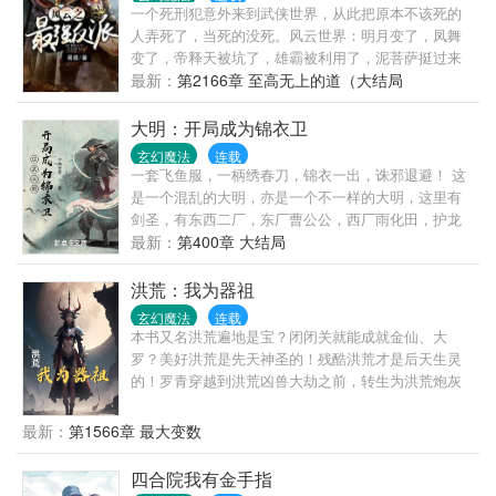
戮刀意，你变得超凶！ 你打败一名炼体天才，掉落
一个死刑犯意外来到武侠世界，从此把原本不该死的
【炼体功法*1】，【圣血霸体*1】……你捡了起来，学
人弄死了，当死的没死。风云世界：明月变了，凤舞
会一部顶级炼体功法，走了狗屎运竟然获得逆天体质
变了，帝释天被坑了，雄霸被利用了，泥菩萨挺过来
圣血霸体，获得神级称号【打不死的小强】！ 有人杀
了。金庸世界：李莫愁变了，小龙女变了，大武小武
最新：
第2166章 至高无上的道（大结局
死一头恐怖星兽，掉落【灵视之瞳*1】，【空白属性
死了，乔峰死了，段誉死了，虚竹死了。古龙世界：
*60】……你偷偷捡了起来，意外获得灵视天赋，眼睛
慕容九变了，林诗音变了，李寻欢死了，阿飞死了。
大明：开局成为锦衣卫
堪比二十四获得空白属性可以随意加点！ …… 你这一
玄幻魔法
连载
生打败了无数对手，突然有一天，你随便一剑斩了路
一套飞鱼服，一柄绣春刀，锦衣一出，诛邪退避！ 这
过的无辜神魔，在家练刀不小心把星河砍成了两段，
是一个混乱的大明，亦是一个不一样的大明，这里有
小拳拳一锤打爆了太阳，让世界坠入黑暗…… 原来，
剑圣，有东西二厂，东厂曹公公，西厂雨化田，护龙
你已经无敌了！！ （友群划水群【261366066】，欢
山庄朱无视对皇权虎视眈眈…… 林芒穿越而来，得世
最新：
第400章 大结局
迎大家来讨论剧情划水）
袭锦衣卫之职，却因奸人所害，被下放偏远之地。 我
林芒，姓林名莽，莽撞的莽，谁让我不痛快，我就让
洪荒：我为器祖
他不痛快！
玄幻魔法
连载
本书又名洪荒遍地是宝？闭闭关就能成就金仙、大
罗？美好洪荒是先天神圣的！残酷洪荒才是后天生灵
的！罗青穿越到洪荒凶兽大劫之前，转生为洪荒炮灰
后天生灵。凭借大道之眼，观摩万物，仿制灵宝，成
就洪荒器道老祖。且看后天蝼蚁如何一步步抗争天
最新：
第1566章 最大变数
命！捕猎先天神只，逆反先天神圣！从后天生灵一步
步走向至高巅峰！
四合院我有金手指