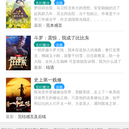
玄幻魔法
连载
梦回四合院，马卫民没有大的理想。安安稳稳的过了
起风那几年，买点四合院，当个包租公。作者是个小
学三年级水平，作文成绩相当稳定。。。。。。
最新：
完本感言
斗罗：震惊，我成了比比东
玄幻魔法
连载
一朝穿越斗罗大陆，我本应该加入武魂殿，拳打史莱
克，脚踢玉小刚，迎娶千仞雪，出任新教皇，统一全
大陆，走向人生巅峰 可是谁能告诉我，我为什么成了
比比东。
最新：
结语
史上第一贱修
玄幻魔法
连载
陈洛意外穿越修仙世界，觉醒系统，走上了一条系统
挂逼男主的修仙之旅。只是他的这条修仙之旅，似乎
和以往的人们不太一样。大道圣人：遇到陈洛之前，
我一直以为自己活得挺累的，然后他出现了，我才知
道，以前活得原来挺轻松的。百目天尊：我原本以为
最新：
完结感言及后续
我能看清世间的一切，直到我看到了陈洛，发现他的
心，黑得更笨看不透！无心剑客：我本以为我已经是