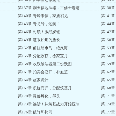
第137章 洞天福地法器，古修士遗迹
第138
第140章 青峰来信，家族召见
第141
第143章 青龙号，远航！
第144
第146章 封锁！激战妖螳
第147
第149章 慧眼如炬的族长
第150
第152章 前往易市岛，绝灵海
第153
第155章 分配收获，徐家宝丹
第156
第158章 收残破法器第二份残图
第159
第161章 拍卖会召开，补血芝
第162
第164章 赵家诡计
第165
第167章 凯旋而归，分配筑基丹
第168
基
第170章 灵兽孵化，墨灵
第171
第173章 连斩！从筑基战力开始压制
第174
第176章 破阵和拷问
第177