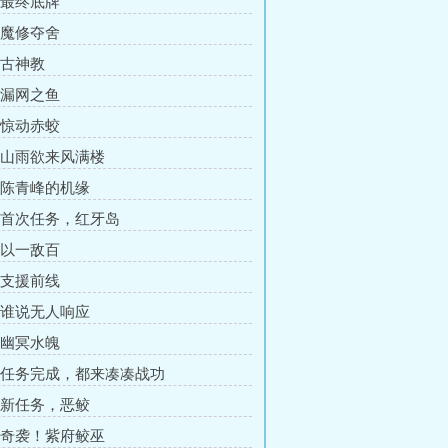
章 最终底牌
章 魔修夺舍
 古神教
章 漏网之鱼
章 惊动赤蛟
章 山雨欲来风满楼
章 陈青峰的机缘
章 首次任务，红牙岛
章 以一敌百
章 支援前线
章 谁说无人响应
章 幽冥水魄
章 任务完成，都来凑凑战功
章 新任务，恶鲛
章 奇袭！紫府鲛巫