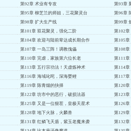
第92章 术业有专攻
第93章
第95章 柳芝兰的师姐，三花聚灵台
第96章
第98章 扩大生产线
第99章
第101章 双花聚灵，强化二阶
第102
第104章 欢迎与陆前辈达成长期合作
第105
第107章 一岛三阵！调教傀儡
第108
第110章 完虐，家族第六位长老
第111
第113章 五行宗功法！天虚炼神术
第114
遁
第116章 海域叱咤，深海婴鲤
第117
第119章 陈青烟的抉择
第120
第122章 坊市中的恶行，破损法器
第123
第125章 又是一位狠茬，皇极天星术
第126
第128章 地下火脉，火麟兽
第129
第131章 红鳞飞天盾，紫玉老魔来袭
第132
第134章 比本座还像魔道
第135