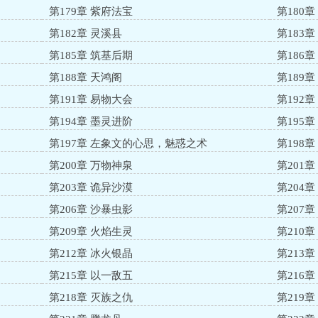
第179章 紫府法宝
第180
第182章 灵溪县
第183章
第185章 筑基后期
第186
第188章 天鸿阁
第189章
第191章 易物大会
第192
第194章 墨灵进阶
第195
第197章 左象文的心思，魅惑之术
第198
第200章 万物神泉
第201
第203章 诡异沙漠
第204
第206章 沙暴虫影
第207
第209章 火焰生灵
第210
第212章 冰火银晶
第213
第215章 以一敌五
第216
第218章 灭族之仇
第219