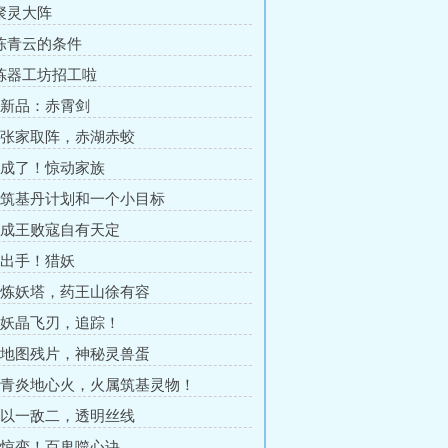
 聚灵大阵
 陈青云的条件
 炼器工坊招工啦
章 新品：赤霄剑
章 张家取阵，赤湖赤蛟
章 成了！惊动家族
章 筑基丹计划和一个小目标
章 成王败寇自有天定
章 出手！猎妖
章 炼妖塔，药王山徐有容
章 妖晶飞刃，追踪！
章 地图残片，神秘灵兽蛋
章 青炎地心火，火属筑基灵物！
章 以一敌二，透明丝线
章 惊变！百鬼噬心诀