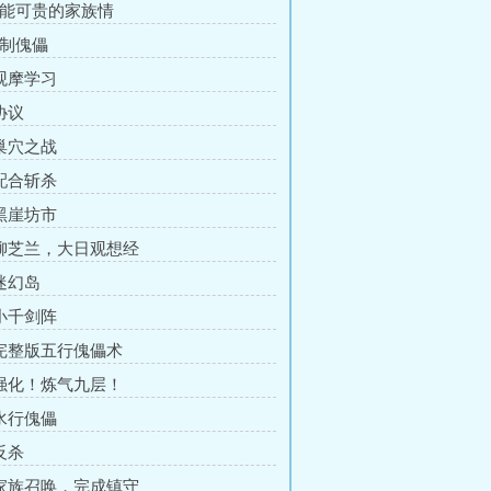
难能可贵的家族情
炼制傀儡
 观摩学习
协议
 巢穴之战
 配合斩杀
 黑崖坊市
 柳芝兰，大日观想经
 迷幻岛
 小千剑阵
 完整版五行傀儡术
 强化！炼气九层！
 水行傀儡
反杀
 家族召唤，完成镇守