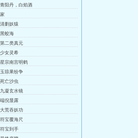
章 青阳丹，白焰酒
 家
章 清剿妖猿
 黑蛟海
章 第二类真元
章 少女灵希
章 星宗南宫明鹤
章 玉琼果纷争
章 死亡沙虫
章 九凝玄水镜
章 端倪显露
章 大荒吞妖功
章 符宝覆海尺
章 符宝到手