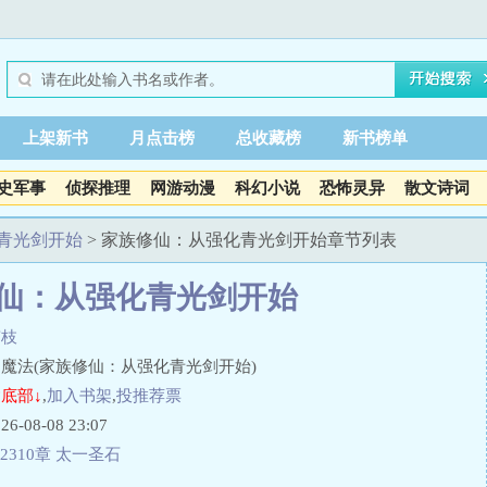
上架新书
月点击榜
总收藏榜
新书榜单
史军事
侦探推理
网游动漫
科幻小说
恐怖灵异
散文诗词
青光剑开始
> 家族修仙：从强化青光剑开始章节列表
仙：从强化青光剑开始
南枝
魔法(家族修仙：从强化青光剑开始)
底部↓
,
加入书架
,
投推荐票
08-08 23:07
2310章 太一圣石