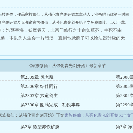
南枝创作，作品家族修仙：从强化青光剑开始章章动人，泡书吧为你第一时间
青光剑开始及无弹窗家族修仙：从强化青光剑开始全文免费阅读、TXT下载。
始：浩荡星海，妖魔吞天，非宗门修行之士命如草芥，生死不由
子弟，本以为人生会一片暗淡，直到他觉醒了可以给法器升级的天
天剑，飞剑品阶升级。融合赤蛟旗+金灵子母刃+红莲仙剑，获得
史。面对长辈的殷切希望，家族举步维艰，陈青云一步步逆流而
青。
《家族修仙：从强化青光剑开始》最新章节
第2309章 风老魔
第2308
第2306章 结伴同行
第230
第2303章 六道剑主
第230
第2300章 圆满完成，功勋丰厚
第229
家族修仙：从强化青光剑开始》正文
家族修仙：从强化青光剑开始txt全文
第2章 微型赤铁矿脉
第3章 