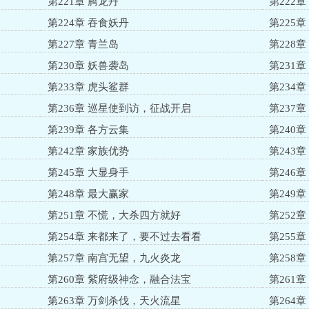
第221章 腾龙丹
第222
第224章 吞食妖丹
第225
第227章 青兰岛
第228章
第230章 妖兽袭岛
第231
第233章 虎头鲨群
第234
第236章 巡星使到访，征战开启
第237
第239章 各方云集
第240
第242章 家族优势
第243
第245章 大显身手
第246
第248章 最大赢家
第249
第251章 不慌，大杀四方就好
第252
第254章 来都来了，要不过去看看
第255
第257章 南宫无望，九火炎龙
第258
第260章 紫府级神念，融合法宝
第261
第263章 万剑杀伐，天火流星
第264