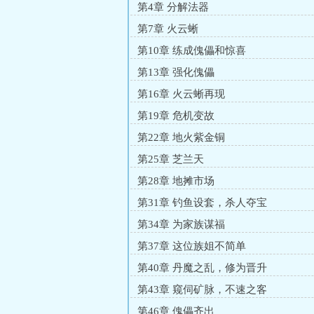
第4章 分解法器
第7章 火云蜥
第10章 练成傀儡和惊喜
第13章 强化傀儡
第16章 火云蜥再现
第19章 危机变故
第22章 地火紫金铜
第25章 芝兰天
第28章 地摊市场
第31章 钓鱼设套，杀人夺宝
第34章 为家族谋福
第37章 这位族姐不简单
第40章 丹魔之乱，修为晋升
第43章 窥伺矿脉，不速之客
第46章 傀儡齐出