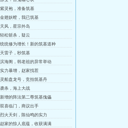
章 紫灵袍，准备筑基
章 金翅妖螳，我已筑基
章 天风，星宗外岛
章 轻松斩杀，疑云
章 统统修为增长！新的筑基道种
章 天雷子，秒筑基
章 滨海阁，韩老祖的异常举动
章 实力暴增，赵家找茬
章 灵船盘龙号，竞拍筑基丹
章 袭杀，海上大战
章 新增的阵法第二尊筑基傀儡
章 双喜临门，商议出手
章 烈火天剑，陈仙鸣的实力
章 赵家的惊人底蕴，收获满满