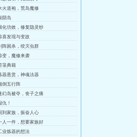
 水火道袍，荒岛魔修
 极阴岛
 强化功效，修复隐灵纱
 惊喜发现与变故
 剑阵困杀，绞灭虫群
 惊变，魔修来袭
 符箓典籍
 炼器悬赏，神魂法器
 颠倒五行阵
 迷幻岛被夺，丧子之痛
 报仇！
 回到家族，振奋人心
 一人一件，想要家族好
 工业炼器的想法