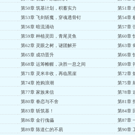
第50章 筑基计划，积蓄实力
第51章
第53章 飞剑斩魔，穿魂透骨钉
第54章
第56章 暗流涌动
第57章
第59章 种植灵田，青尾灵鱼
第60章
第62章 灵眼之树，谜团解开
第63章
第65章 成功晋升
第66章
第68章 运筹帷幄，决胜一息之间
第69章
第71章 灵米丰收，再临黑崖
第72章
第74章 抢购浪潮
第75章
第77章 家族来信
第78章
第80章 眷恋与不舍
第81章
第83章 斩筑基！
第84章
第86章 金行傀儡
第87章
第89章 陈道仁的不易
第90章