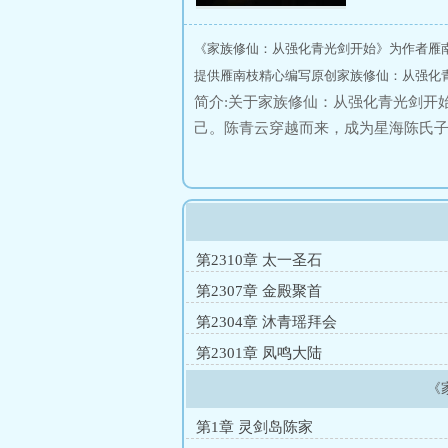
《家族修仙：从强化青光剑开始》为作者雁
提供雁南枝精心编写原创家族修仙：从强化
简介:关于家族修仙：从强化青光剑开
己。陈青云穿越而来，成为星海陈氏
赋。分解青凝镜，强化点＋1强化离火
万剑图。……这是一座小家族的成长
上，带领家族不断发展壮大，逐道长
第2310章 太一圣石
第2307章 金殿聚首
第2304章 沐青瑶拜会
第2301章 凤鸣大陆
《
第1章 灵剑岛陈家