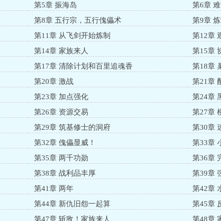
第5章 振海岛
第6章 
第8章 五行宗，五行傀儡术
第9章 
第11章 从飞剑开始炼制
第12章
第14章 家族来人
第15章 
第17章 清除计划和百里追魂香
第18章
第20章 激战
第21章
第23章 加点强化
第24章
第26章 资源交易
第27章
第29章 筑基修士的洞府
第30章
第32章 傀儡显威！
第33章
第35章 两千功勋
第36章
第38章 战利品丰厚
第39章
第41章 两年
第42章
第44章 新仇旧怨一起算
第45章 
第47章 斩敌！家族来人
第48章