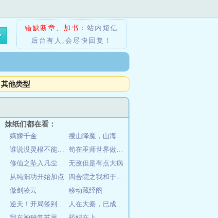
错缺断章、加书：
站内短信
后台有人,会尽快回复！
其他类型
妹纸们都在看：
嫡嫁千金
搜山降魔，山海显圣
谁说没灵根不能修仙的？
苟在巫师世界做实验
修仙之坠入凡尘
无敌但是有点大病
从纯阳功开始加点
四合院之我和于莉青梅竹马
傲剑凌云
移动藏经阁
逆天！开局签到第一天就无敌啦！
人在大秦，已成道祖！
我在神秘复苏里喝魔药
药妃在上