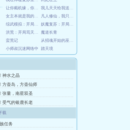
让你截机缘，你把师姐也截了？
我儿天天给我送道侣，真顶不住了
女主本就是我的，截胡系统什么鬼
凡人修仙，我只是个路人甲
综武模拟：开局做了龙骑士
妖魔复苏：开局吃掉裂口女
洪荒：开局骂天道，激活神话系统
魔道长青
蛮荒记
从招魂开始的巫师之旅
小师叔沉迷网络中
踏天境
章 神水之晶
5章 方壶岛，方壶仙师
2章 张量，南星双圣
9章 受气的银鹿长老
下载
家族任务