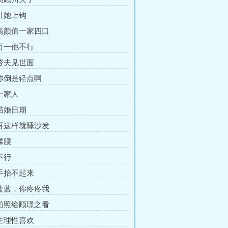
 引她上钩
 高颜值一家四口
 万一他不行
 赘夫见世面
 你倒是轻点啊
 一家人
 结婚日期
 再这样就睡沙发
揉腰
不行
 手抬不起来
 蓝蓝，你疼疼我
 拍照给顾璟之看
 生理性喜欢