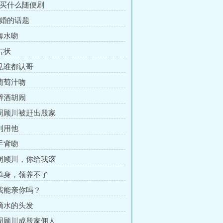
想买什么随便刷
结婚的话题
 海水吻
告状
 见谁都认哥
 葡萄汁吻
 醉酒胡闹
 周顾川被赶出殷家
 利用他
 手背吻
 周顾川，你给我滚
 单身，领养不了
 我能亲你吗？
 滴水的头发
 周顾川成殷家佣人