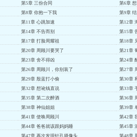
第5章 三份合同
第6章 
第8章 你抱一下我
第9章 
第11章 心跳加速
第12章
第14章 不告而别
第15章 
第17章 打脸周耀祖
第18章
第20章 周顾川要哭了
第21章
第23章 舍不得凶
第24章
第26章 周顾川，你别装了
第27章
第29章 殷蓝打小偷
第30章
第32章 想讹钱直说
第33章
第35章 第二次醉酒
第36章
第38章 神仙姐姐
第39章
第41章 使唤周顾川
第42章
第44章 爸爸就该跟妈妈睡
第45章
第47章 再次发现针孔摄像头
第48章