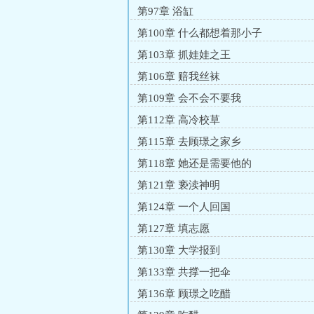
第97章 浴缸
第100章 什么都想着那小子
第103章 抓娃娃之王
第106章 赔我丝袜
第109章 会不会不要我
第112章 高冷校草
第115章 去顾璟之家乡
第118章 她还是需要他的
第121章 亵渎神明
第124章 一个人回国
第127章 填志愿
第130章 大学报到
第133章 共撑一把伞
第136章 顾璟之吃醋