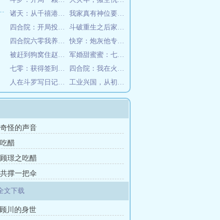
诸天：从千禧港片开始
我家真有神位要继承啊
四合院：开局投靠傻柱！
斗破重生之后家族兴旺
四合院六零我养着很多女人
快穿：炮灰他专治各种不要脸
被赶到狗窝住赵老太手握千万巨款
军婚甜蜜蜜：七零军官宠她入骨
七零：获得签到系统后，下乡躺赢
四合院：我在火红年代挣外汇
人在斗罗写日记，俘获女神
工业兴国，从初级工程师开始
章 奇怪的声音
 吃醋
章 顾璟之吃醋
章 共撑一把伞
全文下载
周顾川的身世