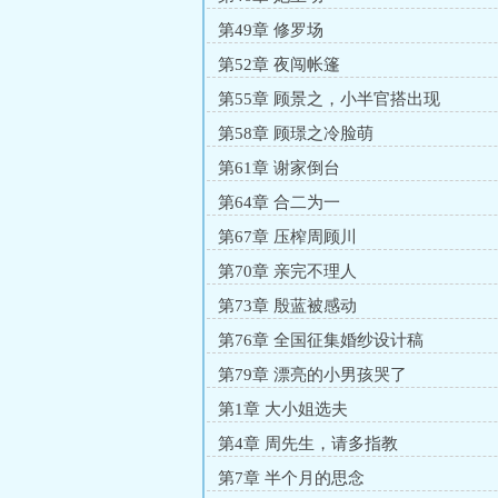
第49章 修罗场
第52章 夜闯帐篷
第55章 顾景之，小半官搭出现
第58章 顾璟之冷脸萌
第61章 谢家倒台
第64章 合二为一
第67章 压榨周顾川
第70章 亲完不理人
第73章 殷蓝被感动
第76章 全国征集婚纱设计稿
第79章 漂亮的小男孩哭了
第1章 大小姐选夫
第4章 周先生，请多指教
第7章 半个月的思念