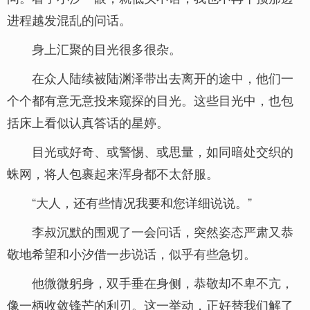
进程越发混乱的问话。
身上汇聚的目光很多很杂。
在众人陆续被陆渊泽带出去离开的途中，他们一
个个都有意无意投来窥探的目光。这些目光中，也包
括床上看似认真答话的星婷。
目光或好奇、或警惕、或思量，如同暗处交织的
蛛网，将人包裹起来浑身都不太舒服。
“大人，还有些情况我要和您详细说说。”
李叔沉默的围观了一会问话，突然姿态严肃又恭
敬地希望和小汐借一步说话，似乎有些急切。
他微微躬身，双手垂在身侧，恭敬却不卑不亢，
像一柄收敛锋芒的利刃。这一举动，正好替我们解了