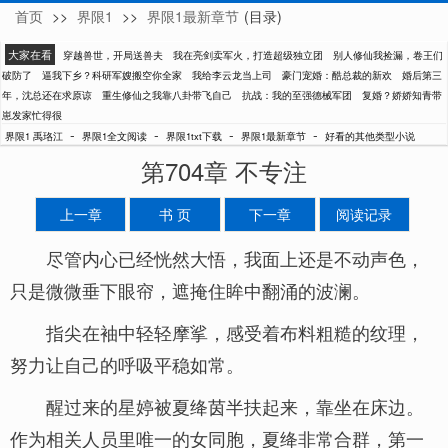
首页
>>
界限1
>>
界限1最新章节
(目录)
禹珞江
大家在看
穿越兽世，开局送兽夫
我在亮剑卖军火，打造超级独立团
别人修仙我捡漏，卷王们
破防了
逼我下乡？科研军嫂搬空你全家
我给李云龙当上司
豪门宠婚：酷总裁的新欢
婚后第三
年，沈总还在求原谅
重生修仙之我靠八卦带飞自己
抗战：我的至强德械军团
复婚？娇娇知青带
崽发家忙得很
-
-
-
-
界限1 禹珞江
界限1全文阅读
界限1txt下载
界限1最新章节
好看的其他类型小说
第704章 不专注
上一章
书 页
下一章
阅读记录
尽管内心已经恍然大悟，我面上还是不动声色，
只是微微垂下眼帘，遮掩住眸中翻涌的波澜。
指尖在袖中轻轻摩挲，感受着布料粗糙的纹理，
努力让自己的呼吸平稳如常。
醒过来的星婷被夏绛茵半扶起来，靠坐在床边。
作为相关人员里唯一的女同胞，夏绛非常合群，第一