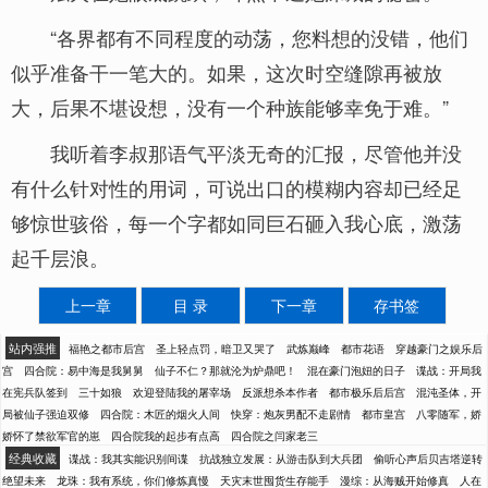
“各界都有不同程度的动荡，您料想的没错，他们
似乎准备干一笔大的。如果，这次时空缝隙再被放
大，后果不堪设想，没有一个种族能够幸免于难。”
我听着李叔那语气平淡无奇的汇报，尽管他并没
有什么针对性的用词，可说出口的模糊内容却已经足
够惊世骇俗，每一个字都如同巨石砸入我心底，激荡
起千层浪。
上一章
目 录
下一章
存书签
站内强推
福艳之都市后宫
圣上轻点罚，暗卫又哭了
武炼巅峰
都市花语
穿越豪门之娱乐后
宫
四合院：易中海是我舅舅
仙子不仁？那就沦为炉鼎吧！
混在豪门泡妞的日子
谍战：开局我
在宪兵队签到
三十如狼
欢迎登陆我的屠宰场
反派想杀本作者
都市极乐后后宫
混沌圣体，开
局被仙子强迫双修
四合院：木匠的烟火人间
快穿：炮灰男配不走剧情
都市皇宫
八零随军，娇
娇怀了禁欲军官的崽
四合院我的起步有点高
四合院之闫家老三
经典收藏
谍战：我其实能识别间谍
抗战独立发展：从游击队到大兵团
偷听心声后贝吉塔逆转
绝望未来
龙珠：我有系统，你们修炼真慢
天灾末世囤货生存能手
漫综：从海贼开始修真
人在