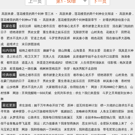
上一页
第1 - 50章
下一页
-
-
高甜来袭，莲花楼里的两个剑神 雪三水
高甜来袭，莲花楼里的两个剑神全文阅读
高甜来袭，
-
-
莲花楼里的两个剑神txt下载
高甜来袭，莲花楼里的两个剑神最新章节
好看的网游动漫小说
大家在看
全职法师
福艳之都市后宫
都市偷心龙爪手
都市娇妻之美女后宫
混在豪门泡妞的
日子
猎艳谱群芳
男欢女爱
重生香港之娱乐后宫
无限群芳谱
山村美色
花都太子
田野花
香
肥水不流外人田
官道之色戒
斗罗世界的巫师
林岚秦小雅
桃色花医
我在修仙界大器晚
成
超维术士
末日拼图游戏
站内强推
福艳之都市后宫
嫡嫁千金
搜山降魔，山海显圣
男欢女爱
花都太子
我真是大神
医
圣上轻点罚，暗卫又哭了
完美人生
武炼巅峰
反差傲娇学姐不会主动开口说爱我
渔港春
夜
都市花语
逍遥人生
坏蛋是怎样炼成的2
猎艳江湖
人生得意时须纵欢
综影视：炮灰逆袭
之路
权贵巅峰之一路狂飙
桃树林里桃花开
快穿：炮灰男配不走剧情
经典收藏
福艳之都市后宫
都市娇妻之美女后宫
都市偷心龙爪手
猎艳谱群芳
山村美色
混
在豪门泡妞的日子
花都太子
男欢女爱
重生香港之娱乐后宫
田野花香
林岚秦小雅
香村情
趣
山乡艳事
肥水不流外人田
大家都用冷兵器，你用狙击枪？
网游：开局2888亿个属性点
山
村情事
网游：开局觉醒唯一SSS天赋
全民列车求生：求生？我们来度假
斗罗之开局签到女神小
舞
最近更新
求生游戏：她千万年寿命开挂了吧
原神：提瓦特造神计划
榜一大佬的公路求生不走
寻常路
诸神黄昏，什么叫万族都有我马甲
狐媚妲己，攻略峡谷男英雄
人鱼女王横扫星际
游戏
入侵：从梦境开始
公路求生，我靠每日情报当捡漏王
无限：全副本Boss都想独占我
诡异入侵：
假千金靠氪金带飞蓝星
国运：武力值爆表？我拿智商换的
恶女掉马后，全星际大佬吻上来了
小
马宝莉之青里
网游：我和怪物的一万种死法
末世房车，我和霸总建农场
带毛茸茸公路求生，开