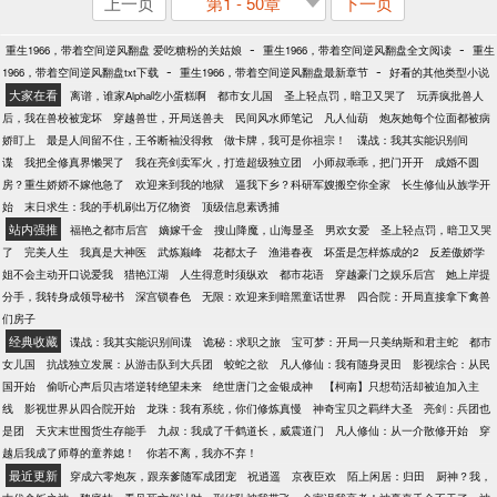
上一页
第1 - 50章
下一页
-
-
重生1966，带着空间逆风翻盘 爱吃糖粉的关姑娘
重生1966，带着空间逆风翻盘全文阅读
重生
-
-
1966，带着空间逆风翻盘txt下载
重生1966，带着空间逆风翻盘最新章节
好看的其他类型小说
大家在看
离谱，谁家Alpha吃小蛋糕啊
都市女儿国
圣上轻点罚，暗卫又哭了
玩弄疯批兽人
后，我在兽校被宠坏
穿越兽世，开局送兽夫
民间风水师笔记
凡人仙葫
炮灰她每个位面都被病
娇盯上
最是人间留不住，王爷断袖没得救
做卡牌，我可是你祖宗！
谍战：我其实能识别间
谍
我把全修真界懒哭了
我在亮剑卖军火，打造超级独立团
小师叔乖乖，把门开开
成婚不圆
房？重生娇娇不嫁他急了
欢迎来到我的地狱
逼我下乡？科研军嫂搬空你全家
长生修仙从族学开
始
末日求生：我的手机刷出万亿物资
顶级信息素诱捕
站内强推
福艳之都市后宫
嫡嫁千金
搜山降魔，山海显圣
男欢女爱
圣上轻点罚，暗卫又哭
了
完美人生
我真是大神医
武炼巅峰
花都太子
渔港春夜
坏蛋是怎样炼成的2
反差傲娇学
姐不会主动开口说爱我
猎艳江湖
人生得意时须纵欢
都市花语
穿越豪门之娱乐后宫
她上岸提
分手，我转身成领导秘书
深宫锁春色
无限：欢迎来到暗黑童话世界
四合院：开局直接拿下禽兽
们房子
经典收藏
谍战：我其实能识别间谍
诡秘：求职之旅
宝可梦：开局一只美纳斯和君主蛇
都市
女儿国
抗战独立发展：从游击队到大兵团
蛟蛇之欲
凡人修仙：我有随身灵田
影视综合：从民
国开始
偷听心声后贝吉塔逆转绝望未来
绝世唐门之金银成神
【柯南】只想苟活却被迫加入主
线
影视世界从四合院开始
龙珠：我有系统，你们修炼真慢
神奇宝贝之羁绊大圣
亮剑：兵团也
是团
天灾末世囤货生存能手
九叔：我成了千鹤道长，威震道门
凡人修仙：从一介散修开始
穿
越后我成了师尊的童养媳！
你若不离，我亦不弃！
最近更新
穿成六零炮灰，跟亲爹随军成团宠
祝逍遥
京夜臣欢
陌上闲居：归田
厨神？我，