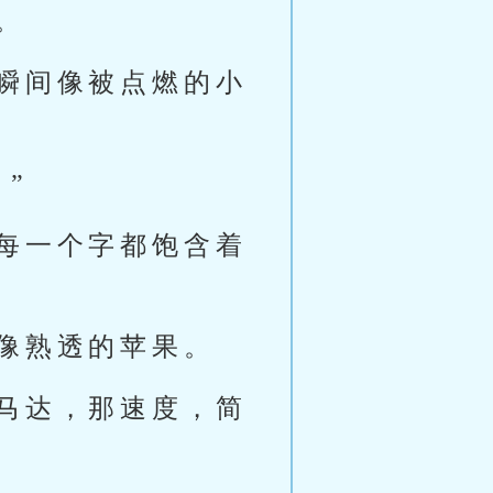
。
瞬间像被点燃的小
”
每一个字都饱含着
像熟透的苹果。
马达，那速度，简