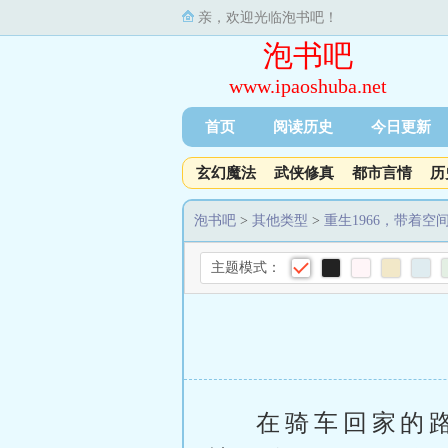
亲，欢迎光临泡书吧！
泡书吧
www.ipaoshuba.net
首页
阅读历史
今日更新
玄幻魔法
武侠修真
都市言情
历
泡书吧
>
其他类型
>
重生1966，带着空
主题模式：
在骑车回家的