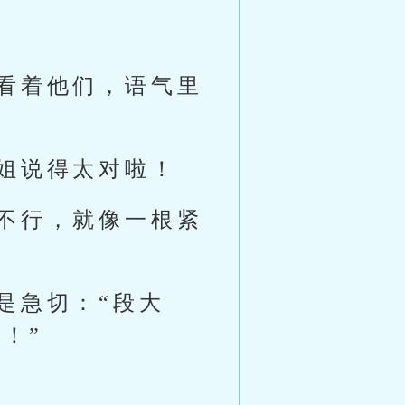
看着他们，语气里
姐说得太对啦！
不行，就像一根紧
是急切：“段大
！”