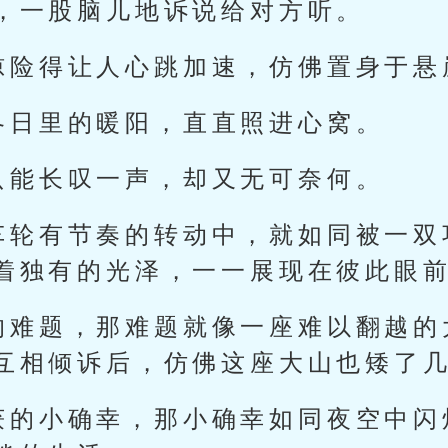
，一股脑儿地诉说给对方听。
惊险得让人心跳加速，仿佛置身于悬
冬日里的暖阳，直直照进心窝。
只能长叹一声，却又无可奈何。
车轮有节奏的转动中，就如同被一双
着独有的光泽，一一展现在彼此眼
的难题，那难题就像一座难以翻越的
互相倾诉后，仿佛这座大山也矮了
获的小确幸，那小确幸如同夜空中闪