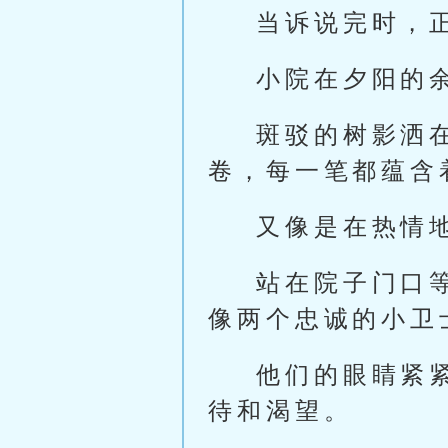
当诉说完时，
小院在夕阳的
斑驳的树影洒
卷，每一笔都蕴含
又像是在热情
站在院子门口
像两个忠诚的小卫
他们的眼睛紧
待和渴望。