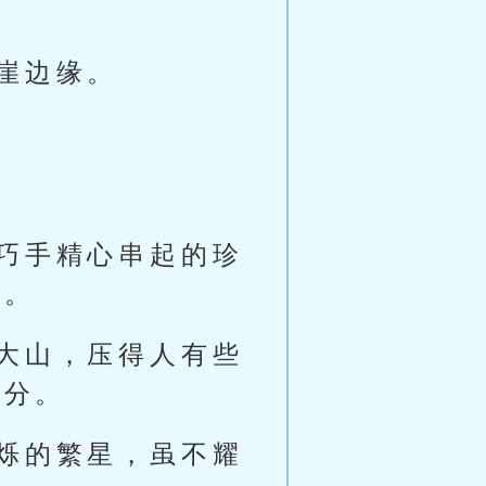
崖边缘。
巧手精心串起的珍
前。
大山，压得人有些
几分。
烁的繁星，虽不耀