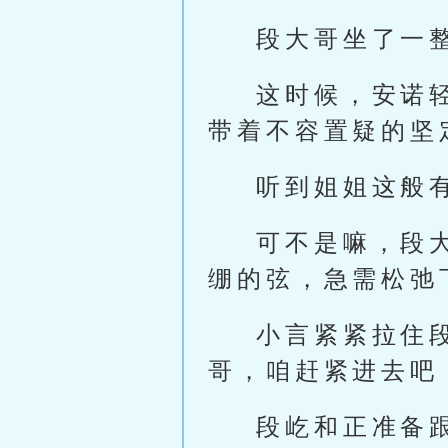
段大哥坐了一
这时候，安诺
带着不容置疑的坚
听到姐姐这般
可不是嘛，段
绷的弦，急需松弛
小言紧紧拉住
哥，咱赶紧进去吧
段屹和正准备