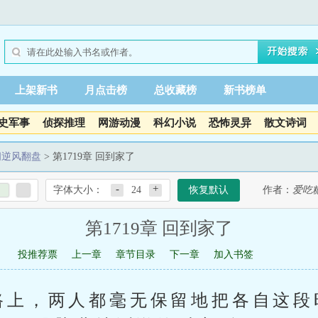
上架新书
月点击榜
总收藏榜
新书榜单
史军事
侦探推理
网游动漫
科幻小说
恐怖灵异
散文诗词
间逆风翻盘
> 第1719章 回到家了
-
+
字体大小：
24
恢复默认
作者：
爱吃
第1719章 回到家了
投推荐票
上一章
章节目录
下一章
加入书签
路上，两人都毫无保留地把各自这段