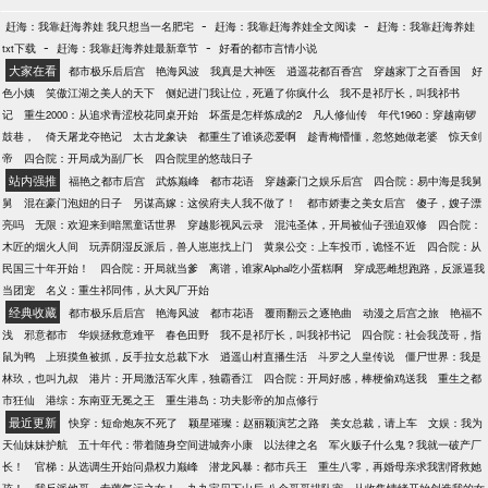
-
-
赶海：我靠赶海养娃 我只想当一名肥宅
赶海：我靠赶海养娃全文阅读
赶海：我靠赶海养娃
-
-
txt下载
赶海：我靠赶海养娃最新章节
好看的都市言情小说
大家在看
都市极乐后后宫
艳海风波
我真是大神医
逍遥花都百香宫
穿越家丁之百香国
好
色小姨
笑傲江湖之美人的天下
侧妃进门我让位，死遁了你疯什么
我不是祁厅长，叫我祁书
记
重生2000：从追求青涩校花同桌开始
坏蛋是怎样炼成的2
凡人修仙传
年代1960：穿越南锣
鼓巷，
倚天屠龙夺艳记
太古龙象诀
都重生了谁谈恋爱啊
趁青梅懵懂，忽悠她做老婆
惊天剑
帝
四合院：开局成为副厂长
四合院里的悠哉日子
站内强推
福艳之都市后宫
武炼巅峰
都市花语
穿越豪门之娱乐后宫
四合院：易中海是我舅
舅
混在豪门泡妞的日子
另谋高嫁：这侯府夫人我不做了！
都市娇妻之美女后宫
傻子，嫂子漂
亮吗
无限：欢迎来到暗黑童话世界
穿越影视风云录
混沌圣体，开局被仙子强迫双修
四合院：
木匠的烟火人间
玩弄阴湿反派后，兽人崽崽找上门
黄泉公交：上车投币，诡怪不近
四合院：从
民国三十年开始！
四合院：开局就当爹
离谱，谁家Alpha吃小蛋糕啊
穿成恶雌想跑路，反派逼我
当团宠
名义：重生祁同伟，从大风厂开始
经典收藏
都市极乐后后宫
艳海风波
都市花语
覆雨翻云之逐艳曲
动漫之后宫之旅
艳福不
浅
邪意都市
华娱拯救意难平
春色田野
我不是祁厅长，叫我祁书记
四合院：社会我茂哥，指
鼠为鸭
上班摸鱼被抓，反手拉女总裁下水
逍遥山村直播生活
斗罗之人皇传说
僵尸世界：我是
林玖，也叫九叔
港片：开局激活军火库，独霸香江
四合院：开局好感，棒梗偷鸡送我
重生之都
市狂仙
港综：东南亚无冕之王
重生港岛：功夫影帝的加点修行
最近更新
快穿：短命炮灰不死了
颖星璀璨：赵丽颖演艺之路
美女总裁，请上车
文娱：我为
天仙妹妹护航
五十年代：带着随身空间进城奔小康
以法律之名
军火贩子什么鬼？我就一破产厂
长！
官梯：从选调生开始问鼎权力巅峰
潜龙风暴：都市兵王
重生八零，再婚母亲求我割肾救她