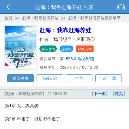
赶海：我靠赶海养娃 列表
首页
>>
赶海：我靠赶海养娃
>>
赶海：我靠赶海养娃最新章节
赶海：我靠赶海养娃
作者：
我只想当一名肥宅
都市言情
连载中
658 万字
最新章节：
第1558章 驱逐野猪
最后更新：2026-08-07 00:12:20
返回书页
阅读记录
推荐
TXT下载
【赶海：我靠赶海养娃】 共 1558 章
【
下一页
】 【
尾页
】
第1章 女儿发高烧
第2章 不走了，以后都不走了