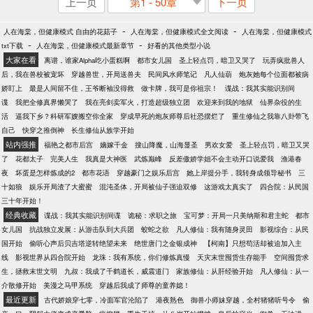
上一页
第1 - 50章
下一页
-
-
人在海棠，但健康模式 自由的花菇子
人在海棠，但健康模式全文阅读
人在海棠，但健康模式
-
-
txt下载
人在海棠，但健康模式最新章节
好看的其他类型小说
大家在看
离谱，谁家Alpha吃小蛋糕啊
都市女儿国
圣上轻点罚，暗卫又哭了
玩弄疯批兽人
后，我在兽校被宠坏
穿越兽世，开局送兽夫
民间风水师笔记
凡人仙葫
炮灰她每个位面都被病
娇盯上
最是人间留不住，王爷断袖没得救
做卡牌，我可是你祖宗！
谍战：我其实能识别间
谍
我把全修真界懒哭了
我在亮剑卖军火，打造超级独立团
欢迎来到我的地狱
仙界杂役的生
活
逼我下乡？科研军嫂搬空你全家
穿成早死的炮灰师尊后社恐摆烂了
重生修仙之我靠八卦带飞
自己
快穿之推倒神
长生修仙从族学开始
站内强推
福艳之都市后宫
嫡嫁千金
搜山降魔，山海显圣
男欢女爱
圣上轻点罚，暗卫又哭
了
花都太子
完美人生
我真是大神医
武炼巅峰
反差傲娇学姐不会主动开口说爱我
渔港春
夜
坏蛋是怎样炼成的2
都市花语
穿越豪门之娱乐后宫
她上岸提分手，我转身成领导秘书
三
十如狼
娱乐开局渣了大蜜蜜
混沌圣体，开局被仙子强迫双修
这游戏太真实了
四合院：从民国
三十年开始！
经典收藏
谍战：我其实能识别间谍
诡秘：求职之旅
宝可梦：开局一只美纳斯和君主蛇
都市
女儿国
抗战独立发展：从游击队到大兵团
蛟蛇之欲
凡人修仙：我有随身灵田
影视综合：从民
国开始
偷听心声后贝吉塔逆转绝望未来
绝世唐门之金银成神
【柯南】只想苟活却被迫加入主
线
影视世界从四合院开始
龙珠：我有系统，你们修炼真慢
天灾末世囤货生存能手
空间囤货求
生，拯救末世文明
九叔：我成了千鹤道长，威震道门
家族修仙：从肝经验开始
凡人修仙：从一
介散修开始
美漫之马甲系统
穿越后我成了师尊的童养媳！
最近更新
古代娇娘穿七零，冷面军官沦陷了
港夜熟色
御兽小师妹穿越，全村猪猪听号令
偷