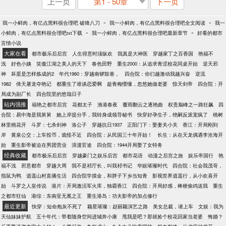
上一页
第1 - 50章
下一页
-
-
我一小鲜肉，有亿点黑料很合理吧 破锋八刀
我一小鲜肉，有亿点黑料很合理吧全文阅读
我一
-
-
小鲜肉，有亿点黑料很合理吧txt下载
我一小鲜肉，有亿点黑料很合理吧最新章节
好看的都市
言情小说
大家在看
都市极乐后后宫
人生得意时须纵欢
我真是大神医
穿越家丁之百香国
艳福不
浅
好色小姨
笑傲江湖之美人的天下
春色田野
重生2000：从追求青涩校花同桌开始
逆天邪
神
坏蛋是怎样炼成的2
年代1960：穿越南锣鼓巷，
四合院：你们越激动我越兴奋
逆流
1982
倚天屠龙夺艳记
都重生了谁谈恋爱啊
趁青梅懵懂，忽悠她做老婆
惊天剑帝
四合院：开
局成为副厂长
四合院里的悠哉日子
站内强推
福艳之都市后宫
花都太子
渔港春夜
覆雨翻云之逐艳曲
权贵巅峰之一路狂飙
四
合院：易中海是我舅舅
她上岸提分手，我转身成领导秘书
快穿好孕生子，绝嗣反派宠疯了
桃树
林里桃花开
斗罗：七杀剑神
洛公子
穿越抗日1937
正阳门下：娶妻关小关
香江：开局刚到
岸
黄泉公交：上车投币，诡怪不近
四合院：从民国三十年开始！
长生：从在天龙偶遇李沧海开
始
重生影帝被迫在男团营业
浪漫官途
四合院：1944开局娶了女特务
经典收藏
都市极乐后后宫
穿越豪门之娱乐后宫
都市花语
动漫之后宫之旅
娱乐帝国行
艳
福不浅
邪意都市
穿越大周
我不是祁厅长，叫我祁书记
华娱璀璨时代
四合院：社会我茂哥，
指鼠为鸭
逍遥山村直播生活
四合院学摸金，和胖子下乡当知青
影视世界逍遥行，从小欢喜开
始
斗罗之人皇传说
港片：开局激活军火库，独霸香江
四合院：开局好感，棒梗偷鸡送我
重生
之都市狂仙
港综：东南亚无冕之王
重生港岛：功夫影帝的加点修行
最近更新
快穿：短命炮灰不死了
颖星璀璨：赵丽颖演艺之路
美女总裁，请上车
文娱：我为
天仙妹妹护航
五十年代：带着随身空间进城奔小康
甩我是吧？那就捡个校花回家当老婆
悔婚？