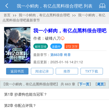
我一小鲜肉，有亿点黑料很合理吧 列表
首页
>>
我一小鲜肉，有亿点黑料很合理吧
>>
我一小鲜肉，有亿
点黑料很合理吧最新章节
我一小鲜肉，有亿点黑料很合理吧
作者：
破锋八刀
都市言情
连载中
272 万字
最新章节：
第663章 终章
最后更新：2025-01-16 14:21:12
返回书页
阅读记录
推荐
TXT下载
【我一小鲜肉，有亿点黑料很合理吧】 共 663 章
【
下一页
】 【
尾页
】
第1章 抄袭狗也能当冠军？
第2章 你配点评我？